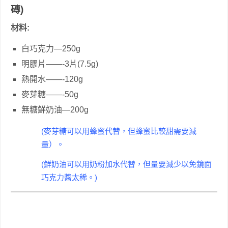
磚)
材料:
白巧克力—250g
明膠片——-3片(7.5g)
熱開水——-120g
麥芽糖——-50g
無糖鮮奶油—200g
(麥芽糖可以用蜂蜜代替，但蜂蜜比較甜需要減
量）。
(鮮奶油可以用奶粉加水代替，但量要減少以免鏡面
巧克力醬太稀。)