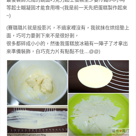
等起士糊凝固才能食用唷~(我是前一天先把蛋糕製作起來
~)
(賽璐璐片就是投影片，不過家裡沒有，我就抹在烘焙墊上
面，巧可力要剝下來不是很好剝，
很多都碎成小小的，然後我蛋糕放冰箱有一陣子了才拿出
來準備裝飾，白巧克力片有點黏不住…@@)