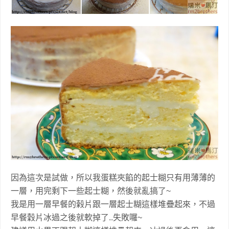
因為這次是試做，所以我蛋糕夾餡的起士糊只有用薄薄的
一層，用完剩下一些起士糊，然後就亂搞了~
我是用一層早餐的榖片跟一層起士糊這樣堆疊起來，不過
早餐穀片冰過之後就軟掉了..失敗囉~