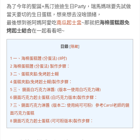
為了今年的聖誕+馬汀迪迪生日Party，瑞馬媽咪要先試做
當天要切的生日蛋糕，想來想去沒啥頭緒，
最後想到爸阿媽阿愛吃
南瓜起士盅
~那就把
海棉蛋糕跟免
烤起士結合
在一起看看吧~
目錄
[
隱藏
]
1
一、海棉蛋糕體 (分蛋法) (8吋)
2
海棉蛋糕體 (分蛋法) 製作步驟：
3
二、蛋糕夾餡:免烤起士糊
4
蛋糕夾餡(免烤起士糊)製作步驟：
5
三、 鏡面白巧克力淋醬: (版本一使用白巧克力磚)
6
鏡面巧克力起士蛋糕 (白巧克力版本)製作步驟：
7
三、鏡面巧克力淋醬 (版本二: 使用純可可粉) 參考Carol老師的鏡
面巧克力蛋糕
8
鏡面巧克力起士蛋糕 (可可粉版本)製作步驟：