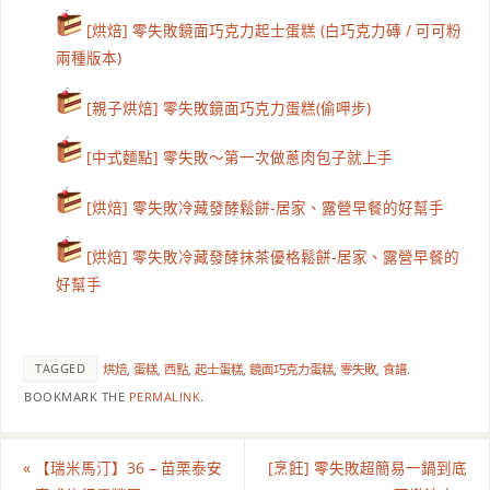
[烘焙] 零失敗鏡面巧克力起士蛋糕 (白巧克力磚 / 可可粉
兩種版本)
[親子烘焙] 零失敗鏡面巧克力蛋糕(偷呷步)
[中式麵點] 零失敗～第一次做蔥肉包子就上手
[烘焙] 零失敗冷藏發酵鬆餅-居家、露營早餐的好幫手
[烘焙] 零失敗冷藏發酵抹茶優格鬆餅-居家、露營早餐的
好幫手
TAGGED
烘焙
,
蛋糕
,
西點
,
起士蛋糕
,
鏡面巧克力蛋糕
,
零失敗
,
食譜
.
BOOKMARK THE
PERMALINK
.
«
【瑞米馬汀】36 – 苗栗泰安
[烹飪] 零失敗超簡易一鍋到底