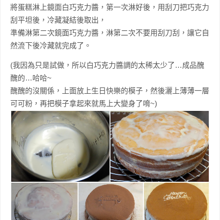
將蛋糕淋上鏡面白巧克力醬，第一次淋好後，用刮刀把巧克力
刮平坦後，冷藏凝結後取出，
準備淋第二次鏡面巧克力醬，淋第二次不要用刮刀刮，讓它自
然流下後冷藏就完成了。
(我因為只是試做，所以白巧克力醬調的太稀太少了…成品醜
醜的…哈哈~
醜醜的沒關係，上面放上生日快樂的模子，然後灑上薄薄一層
可可粉，再把模子拿起來就馬上大變身了唷~)