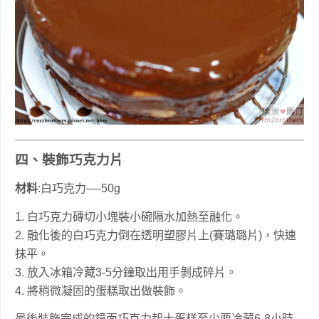
四、裝飾巧克力片
材料
:白巧克力—-50g
1. 白巧克力磚切小塊裝小碗隔水加熱至融化。
2. 融化後的白巧克力倒在透明塑膠片上(賽璐璐片)，快速
抹平。
3. 放入冰箱冷藏3-5分鐘取出用手剝成碎片。
4. 將稍微凝固的蛋糕取出做裝飾。
最後裝飾完成的鏡面巧克力起士蛋糕至少要冷藏6-8小時