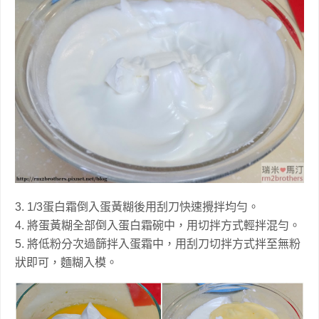
3. 1/3蛋白霜倒入蛋黃糊後用刮刀快速攪拌均勻。
4. 將蛋黃糊全部倒入蛋白霜碗中，用切拌方式輕拌混勻。
5. 將低粉分次過篩拌入蛋霜中，用刮刀切拌方式拌至無粉
狀即可，麵糊入模。