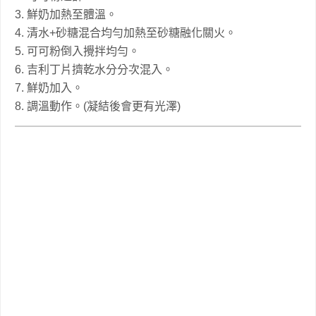
3. 鮮奶加熱至體溫。
4. 清水+砂糖混合均勻加熱至砂糖融化關火。
5. 可可粉倒入攪拌均勻。
6. 吉利丁片擠乾水分分次混入。
7. 鮮奶加入。
8. 調溫動作。(
凝結後會更有光澤
)