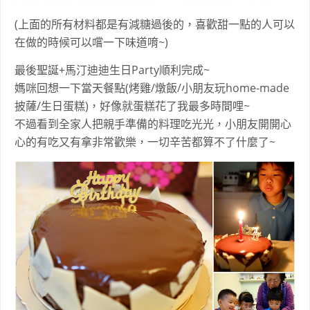
(上面的所有材料都是有減糖過後的，喜歡甜一點的人可以
在做的時候可以嚐一下味道唷~)
最後聖誕+馬汀迪迪生日Party順利完成~
媽咪回想一下當天餐點(烤雞/燉飯/小朋友玩home-made
披薩/生日蛋糕)，好像就蛋糕花了我最多時間哩~
不過看到全家人把親手準備的料理吃光光，小朋友開開心
心的有吃又有拿非常歡樂，一切辛苦都算不了什麼了~