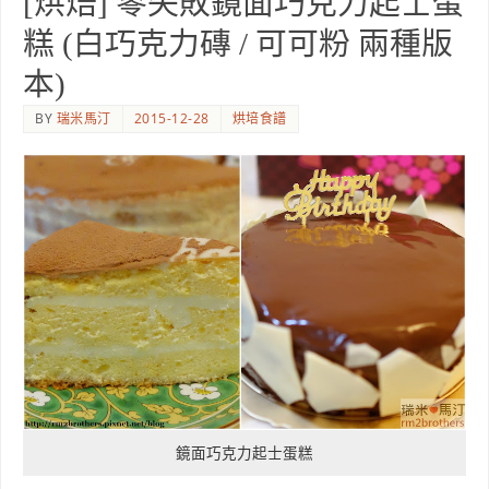
[烘焙] 零失敗鏡面巧克力起士蛋
糕 (白巧克力磚 / 可可粉 兩種版
本)
BY
瑞米馬汀
2015-12-28
烘培食譜
鏡面巧克力起士蛋糕