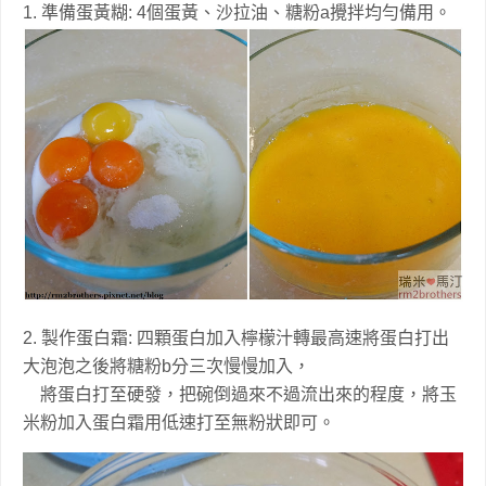
1. 準備蛋黃糊: 4個蛋黃、沙拉油、糖粉a攪拌均勻備用。
2. 製作蛋白霜: 四顆蛋白加入檸檬汁轉最高速將蛋白打出
大泡泡之後將糖粉b分三次慢慢加入，
將蛋白打至硬發，把碗倒過來不過流出來的程度，將玉
米粉加入蛋白霜用低速打至無粉狀即可。