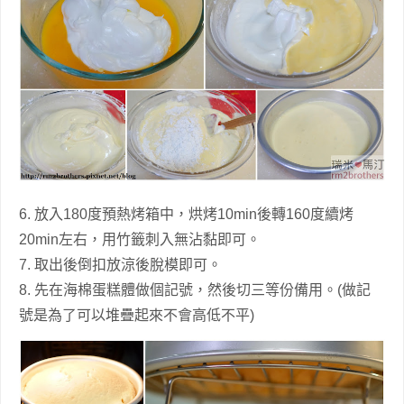
6. 放入180度預熱烤箱中，烘烤10min後轉160度續烤
20min左右，用竹籤刺入無沾黏即可。
7. 取出後倒扣放涼後脫模即可。
8. 先在海棉蛋糕體做個記號，然後切三等份備用。(做記
號是為了可以堆疊起來不會高低不平)