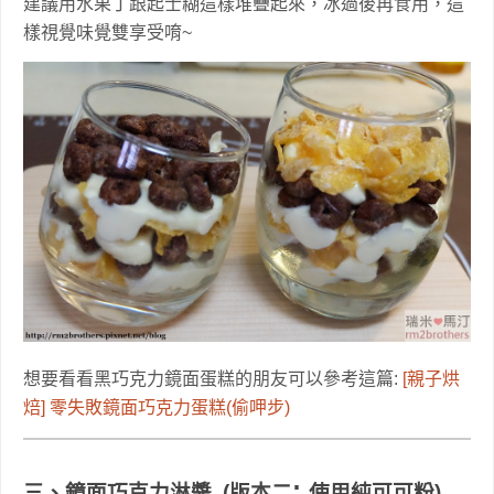
建議用水果丁跟起士糊這樣堆疊起來，冰過後再食用，這
樣視覺味覺雙享受唷~
想要看看黑巧克力鏡面蛋糕的朋友可以參考這篇:
[親子烘
焙] 零失敗鏡面巧克力蛋糕(偷呷步)
:
三、鏡面巧克力淋醬 (
版本二
使用純可可粉)