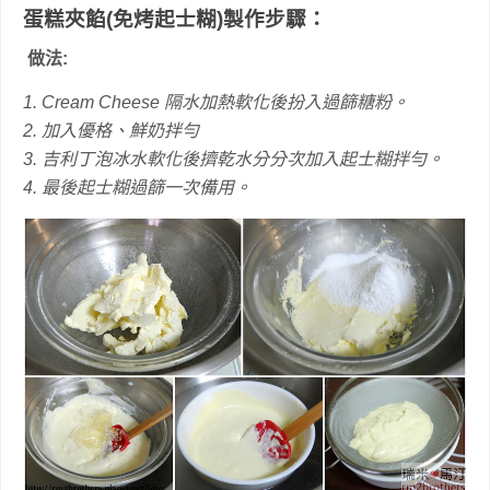
蛋糕夾餡(免烤起士糊)製作步驟：
做法:
1. Cream Cheese 隔水加熱軟化後扮入過篩糖粉。
2. 加入優格、鮮奶拌勻
3. 吉利丁泡冰水軟化後擠乾水分分次加入起士糊拌勻。
4. 最後起士糊過篩一次備用。