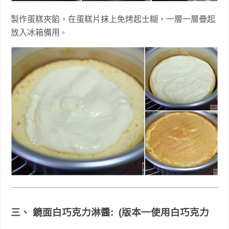
製作蛋糕夾餡，在蛋糕片抹上免烤起士糊，一層一層疊起
放入冰箱備用
。
三、 鏡面白巧克力淋醬: (版本一使用白巧克力