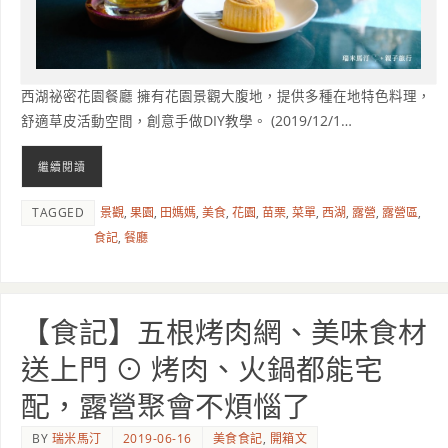
西湖祕密花園餐廳 擁有花園景觀大腹地，提供多種在地特色料理，
舒適草皮活動空間，創意手做DIY教學。 (2019/12/1…
繼續閱讀
TAGGED
景觀
,
果園
,
田媽媽
,
美食
,
花園
,
苗栗
,
菜單
,
西湖
,
露營
,
露營區
,
食記
,
餐廳
【食記】五根烤肉網、美味食材
送上門 ⊙ 烤肉、火鍋都能宅
配，露營聚會不煩惱了
BY
瑞米馬汀
2019-06-16
美食食記
,
開箱文