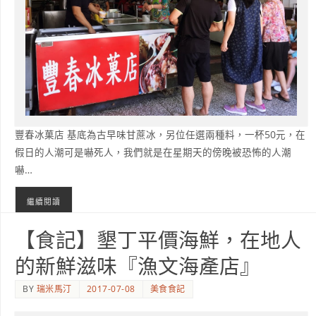
豐春冰菓店 基底為古早味甘蔗冰，另位任選兩種料，一杯50元，在
假日的人潮可是嚇死人，我們就是在星期天的傍晚被恐怖的人潮
嚇…
繼續閱讀
TAGGED
冰品
,
旅遊
,
甘蔗冰
,
美食
,
花蓮
,
食記
【食記】墾丁平價海鮮，在地人
的新鮮滋味『漁文海產店』
BY
瑞米馬汀
2017-07-08
美食食記