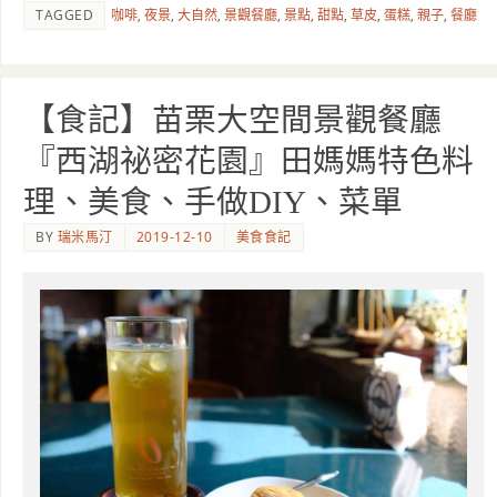
TAGGED
咖啡
,
夜景
,
大自然
,
景觀餐廳
,
景點
,
甜點
,
草皮
,
蛋糕
,
親子
,
餐廳
【食記】苗栗大空間景觀餐廳
『西湖祕密花園』田媽媽特色料
理、美食、手做DIY、菜單
BY
瑞米馬汀
2019-12-10
美食食記