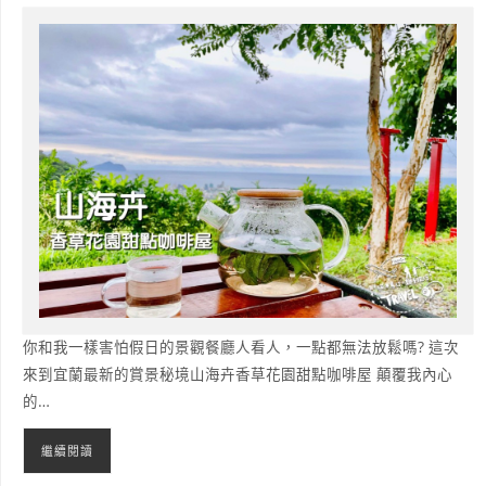
你和我一樣害怕假日的景觀餐廳人看人，一點都無法放鬆嗎? 這次
來到宜蘭最新的賞景秘境山海卉香草花園甜點咖啡屋 顛覆我內心
的…
繼續閱讀