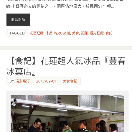
線)上遊客必去的景點之一。園區佔地廣大，於民國91年轉…
繼續閱讀
TAGGED
光復糖廠
,
冰品
,
吃冰
,
旅遊
,
美食
,
花蓮
,
觀光糖廠
,
食記
【食記】花蓮超人氣冰品『豐春
冰菓店』
BY
瑞米馬汀
2017-09-01
美食食記