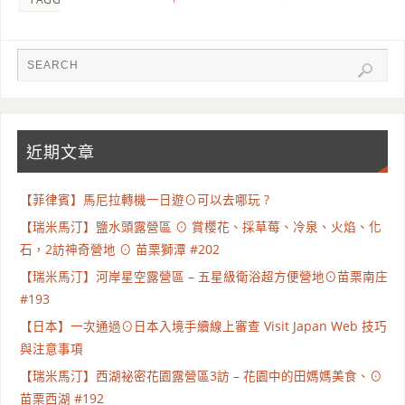
近期文章
【菲律賓】馬尼拉轉機一日遊⊙可以去哪玩 ?
【瑞米馬汀】鹽水頭露營區 ⊙ 賞櫻花、採草莓、冷泉、火焰、化
石，2訪神奇營地 ⊙ 苗栗獅潭 #202
【瑞米馬汀】河岸星空露營區 – 五星級衛浴超方便營地⊙苗栗南庄
#193
【日本】一次通過⊙日本入境手續線上審查 Visit Japan Web 技巧
與注意事項
【瑞米馬汀】西湖祕密花園露營區3訪 – 花園中的田媽媽美食、⊙
苗栗西湖 #192