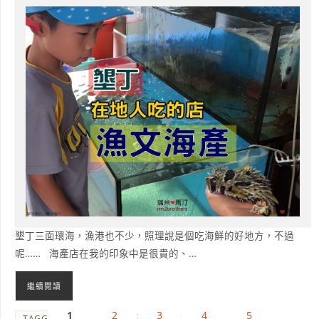
墾丁三面環海，漁港也不少，照理說是個吃海鮮的好地方，不過
呢…… 海產店在我的印象中是很貴的、…
繼續閱讀
1
2
3
4
5
TAGGED
墾丁
,
屏東
,
水產
,
海產
,
海產店
,
海鮮
,
漁港
,
美食
,
食記