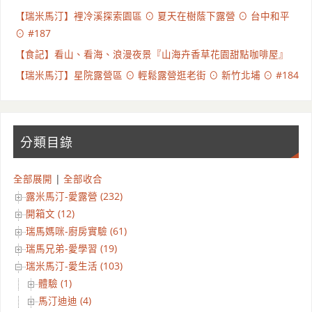
【瑞米馬汀】裡冷溪探索園區 ⊙ 夏天在樹蔭下露營 ⊙ 台中和平
⊙ #187
【食記】看山、看海、浪漫夜景『山海卉香草花園甜點咖啡屋』
【瑞米馬汀】星院露營區 ⊙ 輕鬆露營逛老街 ⊙ 新竹北埔 ⊙ #184
分類目錄
全部展開
|
全部收合
露米馬汀-愛露營 (232)
開箱文 (12)
瑞馬媽咪-廚房實驗 (61)
瑞馬兄弟-愛學習 (19)
瑞米馬汀-愛生活 (103)
體驗 (1)
馬汀迪迪 (4)