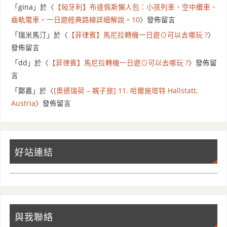
「
gina
」於〈
【匈牙利】布達佩斯懶人包：小孩列車、空中纜車、
齒軌電車，一日遊經典路線詳細解說。10
〉發佈留言
「
瑞米馬汀
」於〈
【菲律賓】馬尼拉轉機一日遊⊙可以去哪玩 ?
〉
發佈留言
「
dd
」於〈
【菲律賓】馬尼拉轉機一日遊⊙可以去哪玩 ?
〉發佈留
言
「
鄭嘉
」於〈
[奧德瑞荷 – 親子旅] 11. 哈爾施塔特 Hallstatt,
Austria
〉發佈留言
好站連結
與我聯絡