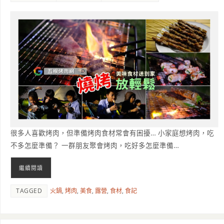
很多人喜歡烤肉，但準備烤肉食材常會有困擾… 小家庭想烤肉，吃
不多怎麼準備？ 一群朋友聚會烤肉，吃好多怎麼準備…
繼續閱讀
TAGGED
火鍋
,
烤肉
,
美食
,
露營
,
食材
,
食記