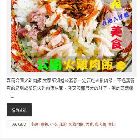
嘉義公園火雞肉飯 大家都知道來嘉義一定要吃火雞肉飯，不過嘉義
真的是到處都是火雞肉飯店家，我又沒那麼大的肚子，到底要選哪
一…
繼續閱讀
TAGGED
名產
,
嘉義
,
小吃
,
旅遊
,
火雞肉飯
,
美食
,
雞肉飯
,
食記