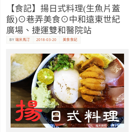
【食記】揚日式料理(生魚片蓋
飯)⊙巷弄美食⊙中和遠東世紀
廣場、捷運雙和醫院站
BY
瑞米馬汀
2018-03-20
美食食記