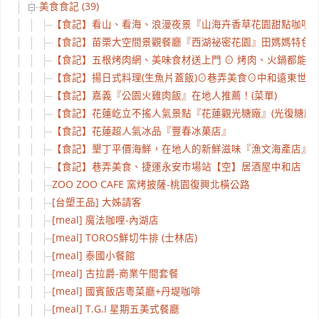
美食食記 (39)
【食記】看山、看海、浪漫夜景『山海卉香草花園甜點咖啡
【食記】苗栗大空間景觀餐廳『西湖祕密花園』田媽媽特色料
【食記】五根烤肉網、美味食材送上門 ⊙ 烤肉、火鍋都能
【食記】揚日式料理(生魚片蓋飯)⊙巷弄美食⊙中和遠東世
【食記】嘉義『公園火雞肉飯』在地人推薦！(菜單)
【食記】花蓮屹立不搖人氣景點『花蓮觀光糖廠』(光復糖廠)
【食記】花蓮超人氣冰品『豐春冰菓店』
【食記】墾丁平價海鮮，在地人的新鮮滋味『漁文海產店』
【食記】巷弄美食、捷運永安市場站【空】居酒屋中和店
ZOO ZOO CAFE 窯烤披薩-桃園復興北橫公路
[台塑王品] 大姊請客
[meal] 魔法咖哩-內湖店
[meal] TOROS鮮切牛排 (士林店)
[meal] 泰國小餐館
[meal] 古拉爵-商業午間套餐
[meal] 國賓飯店粵菜廳+丹堤咖啡
[meal] T.G.I 星期五美式餐廳