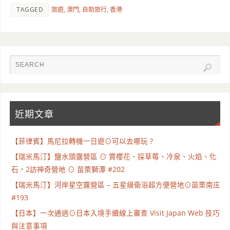
TAGGED
旅遊
,
澳門
,
自助旅行
,
香港
近期文章
【菲律賓】馬尼拉轉機一日遊⊙可以去哪玩 ?
【瑞米馬汀】鹽水頭露營區 ⊙ 賞櫻花、採草莓、冷泉、火焰、化
石，2訪神奇營地 ⊙ 苗栗獅潭 #202
【瑞米馬汀】河岸星空露營區 – 五星級衛浴超方便營地⊙苗栗南庄
#193
【日本】一次通過⊙日本入境手續線上審查 Visit Japan Web 技巧
與注意事項