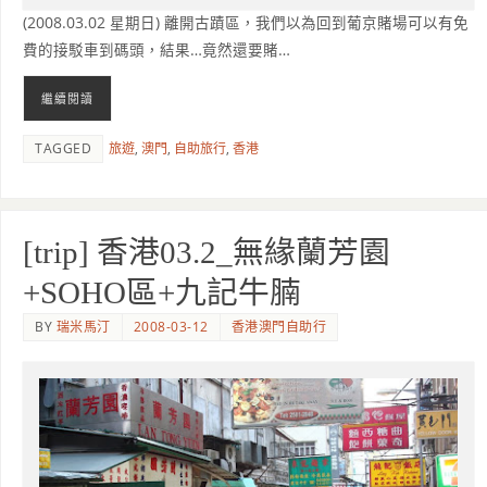
(2008.03.02 星期日) 離開古蹟區，我們以為回到葡京賭場可以有免
費的接駁車到碼頭，結果…竟然還要賭…
繼續閱讀
TAGGED
旅遊
,
澳門
,
自助旅行
,
香港
[trip] 香港03.2_無緣蘭芳園
+SOHO區+九記牛腩
BY
瑞米馬汀
2008-03-12
香港澳門自助行