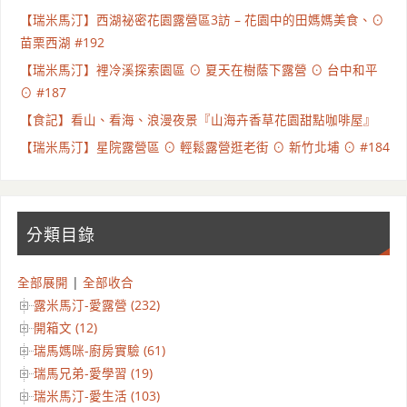
【瑞米馬汀】西湖祕密花園露營區3訪 – 花園中的田媽媽美食、⊙
苗栗西湖 #192
【瑞米馬汀】裡冷溪探索園區 ⊙ 夏天在樹蔭下露營 ⊙ 台中和平
⊙ #187
【食記】看山、看海、浪漫夜景『山海卉香草花園甜點咖啡屋』
【瑞米馬汀】星院露營區 ⊙ 輕鬆露營逛老街 ⊙ 新竹北埔 ⊙ #184
分類目錄
全部展開
|
全部收合
露米馬汀-愛露營 (232)
開箱文 (12)
瑞馬媽咪-廚房實驗 (61)
瑞馬兄弟-愛學習 (19)
瑞米馬汀-愛生活 (103)