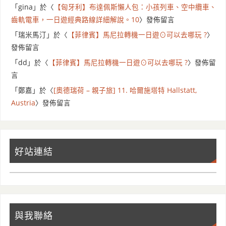
「
gina
」於〈
【匈牙利】布達佩斯懶人包：小孩列車、空中纜車、
齒軌電車，一日遊經典路線詳細解說。10
〉發佈留言
「
瑞米馬汀
」於〈
【菲律賓】馬尼拉轉機一日遊⊙可以去哪玩 ?
〉
發佈留言
「
dd
」於〈
【菲律賓】馬尼拉轉機一日遊⊙可以去哪玩 ?
〉發佈留
言
「
鄭嘉
」於〈
[奧德瑞荷 – 親子旅] 11. 哈爾施塔特 Hallstatt,
Austria
〉發佈留言
好站連結
與我聯絡