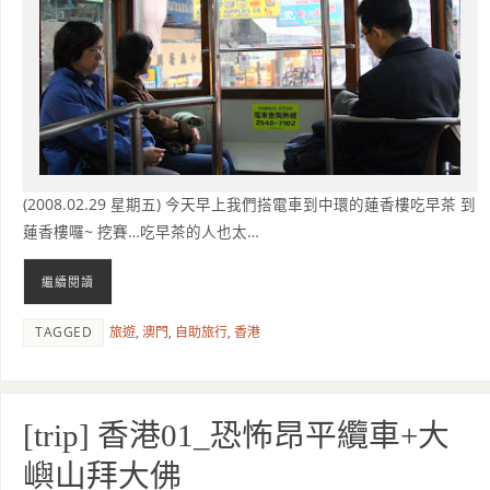
(2008.02.29 星期五) 今天早上我們搭電車到中環的蓮香樓吃早茶 到
蓮香樓囉~ 挖賽…吃早茶的人也太…
繼續閱讀
TAGGED
旅遊
,
澳門
,
自助旅行
,
香港
[trip] 香港01_恐怖昂平纜車+大
嶼山拜大佛