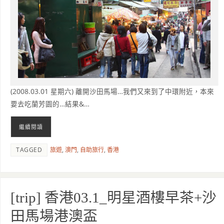
(2008.03.01 星期六) 離開沙田馬場…我們又來到了中環附近，本來
要去吃蘭芳園的…結果&…
繼續閱讀
TAGGED
旅遊
,
澳門
,
自助旅行
,
香港
[trip] 香港03.1_明星酒樓早茶+沙
田馬場港澳盃