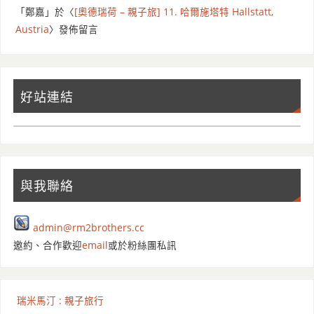
「
鄭嘉
」於〈
[奧德瑞荷 – 親子旅] 11. 哈爾施塔特 Hallstatt,
Austria
〉發佈留言
好站連結
與我聯絡
admin@rm2brothers.cc
邀約、合作歡迎
email
或於粉絲團私訊
瑞米馬汀 : 親子旅行