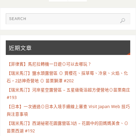
近期文章
【菲律賓】馬尼拉轉機一日遊⊙可以去哪玩 ?
【瑞米馬汀】鹽水頭露營區 ⊙ 賞櫻花、採草莓、冷泉、火焰、化
石，2訪神奇營地 ⊙ 苗栗獅潭 #202
【瑞米馬汀】河岸星空露營區 – 五星級衛浴超方便營地⊙苗栗南庄
#193
【日本】一次通過⊙日本入境手續線上審查 Visit Japan Web 技巧
與注意事項
【瑞米馬汀】西湖祕密花園露營區3訪 – 花園中的田媽媽美食、⊙
苗栗西湖 #192