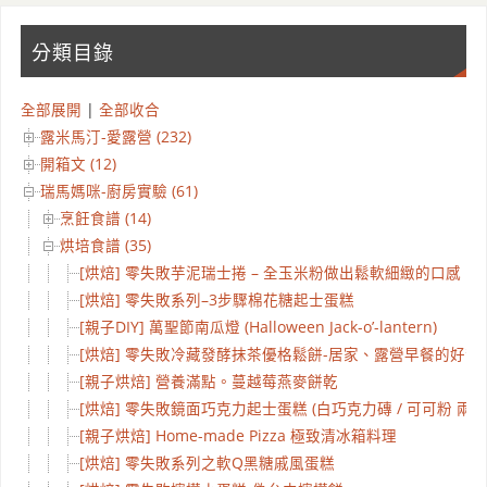
分類目錄
全部展開
|
全部收合
露米馬汀-愛露營 (232)
開箱文 (12)
瑞馬媽咪-廚房實驗 (61)
烹飪食譜 (14)
烘培食譜 (35)
[烘焙] 零失敗芋泥瑞士捲 – 全玉米粉做出鬆軟細緻的口感
[烘焙] 零失敗系列–3步驟棉花糖起士蛋糕
[親子DIY] 萬聖節南瓜燈 (Halloween Jack-o’-lantern)
[烘焙] 零失敗冷藏發酵抹茶優格鬆餅-居家、露營早餐的好幫
[親子烘焙] 營養滿點。蔓越莓燕麥餅乾
[烘焙] 零失敗鏡面巧克力起士蛋糕 (白巧克力磚 / 可可粉 兩種
[親子烘焙] Home-made Pizza 極致清冰箱料理
[烘焙] 零失敗系列之軟Q黑糖戚風蛋糕