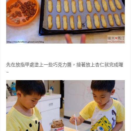
先在放指甲處塗上一些巧克力醬，接著放上杏仁就完成囉
~