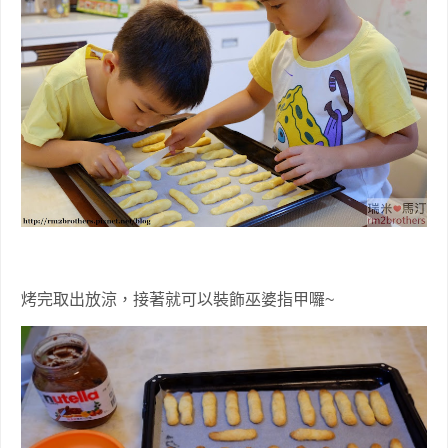
烤完取出放涼，接著就可以裝飾巫婆指甲囉~