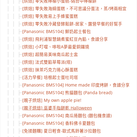
[烘焙] 零失敗檸檬小蛋糕-偽台中檸檬餅
[烘焙] 零失敗海綿蛋糕，不可思議分蛋法，蒸/烤兩相宜
[烘焙] 零失敗易上手蜂蜜蛋糕
[烘焙] 零失敗冷藏發酵鬆餅-居家、露營早餐的好幫手
[Panasonic BMS104] 鮮奶起士餐包
[烘焙] 飛利浦智慧鍋煮蜜紅豆內餡，食譜分享
[烘焙] 小叮噹、哆啦A夢最愛銅鑼燒
[烘焙] 超簡易美味南瓜起士盅
[烘焙] 法式雙餡草莓派(塔)
[烘焙] 抹茶巧克力捲心酥蛋糕
[活力早餐] 培根起士蛋吐司塔
[Panasonic BMS104] Home made 印度烤餅，食譜分享！
[Panasonic BMS104] 熊貓麵包 (Panda bread)
[親子烘焙] My own apple pie!
[親子烘焙] 巫婆手指餅乾 Halloween
[Panasonic BMS104] 南瓜捲麵包 (麵包機食譜)
[Panasonic BMS104] 香料佛卡夏麵包
[免揉麵糰] 夏日輕食-歐式馬鈴薯沙拉麵包