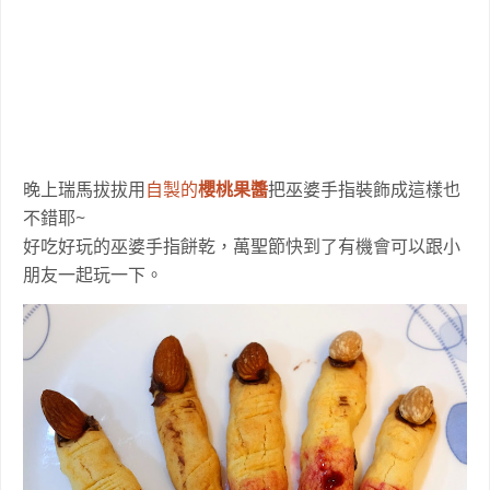
晚上瑞馬拔拔用
自製的
櫻桃果醬
把巫婆手指裝飾成這樣也
不錯耶~
好吃好玩的巫婆手指餅乾，萬聖節快到了有機會可以跟小
朋友一起玩一下。