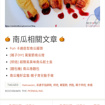
南瓜相關文章
Fun 卡通造型南瓜饅頭
[親子DIY] 萬聖節南瓜燈
[烘焙] 超簡易美味南瓜起士盅
[麵包機] 南瓜捲麵包
南瓜種籽盆栽-親子育兒動手做
TAGGED
Halloween
,
巫婆手指餅乾
,
烘焙
,
萬聖節
,
西點
,
親子烘焙
,
食譜
.
BOOKMARK THE
PERMALINK
.