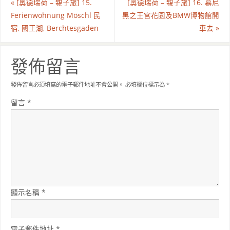
«
[奧德瑞荷 – 親子旅] 15.
[奧德瑞荷 – 親子旅] 16. 慕尼
Ferienwohnung Möschl 民
黑之王宮花園及BMW博物館開
宿, 國王湖, Berchtesgaden
車去
»
發佈留言
發佈留言必須填寫的電子郵件地址不會公開。
必填欄位標示為
*
留言
*
顯示名稱
*
電子郵件地址
*