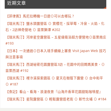
近期文章
【菲律賓】馬尼拉轉機一日遊⊙可以去哪玩 ?
【瑞米馬汀】鹽水頭露營區 ⊙ 賞櫻花、採草莓、冷泉、火焰、化
石，2訪神奇營地 ⊙ 苗栗獅潭 #202
【瑞米馬汀】河岸星空露營區 – 五星級衛浴超方便營地⊙苗栗南庄
#193
【日本】一次通過⊙日本入境手續線上審查 Visit Japan Web 技巧
與注意事項
【瑞米馬汀】西湖祕密花園露營區3訪 – 花園中的田媽媽美食、⊙
苗栗西湖 #192
【瑞米馬汀】裡冷溪探索園區 ⊙ 夏天在樹蔭下露營 ⊙ 台中和平
⊙ #187
【食記】看山、看海、浪漫夜景『山海卉香草花園甜點咖啡屋』
【瑞米馬汀】星院露營區 ⊙ 輕鬆露營逛老街 ⊙ 新竹北埔 ⊙ #184