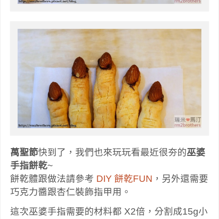
萬聖節
快到了，我們也來玩玩看最近很夯的
巫婆
手指餅乾
~
餅乾體跟做法請參考
DIY 餅乾FUN
，另外還需要
巧克力醬跟杏仁裝飾指甲用。
這次巫婆手指需要的材料都 X2倍，分割成15g小