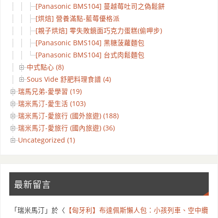
[Panasonic BMS104] 蔓越莓吐司之偽鬆餅
[烘焙] 營養滿點-藍莓優格派
[親子烘焙] 零失敗鏡面巧克力蛋糕(偷呷步)
[Panasonic BMS104] 黑糖菠蘿麵包
[Panasonic BMS104] 台式肉鬆麵包
中式點心 (8)
Sous Vide 舒肥料理食譜 (4)
瑞馬兄弟-愛學習 (19)
瑞米馬汀-愛生活 (103)
瑞米馬汀-愛旅行 (國外旅遊) (188)
瑞米馬汀-愛旅行 (國內旅遊) (36)
Uncategorized (1)
最新留言
「
瑞米馬汀
」於〈
【匈牙利】布達佩斯懶人包：小孩列車、空中纜