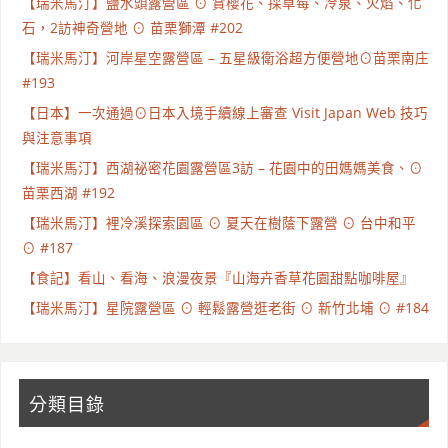
【瑞米馬汀】鹽水頭露營區 ⊙ 賞櫻花、採草莓、冷泉、火焰、化
石，2訪神奇營地 ⊙ 苗栗獅潭 #202
【瑞米馬汀】河岸星空露營區 – 五星級衛浴超方便營地⊙苗栗南庄
#193
【日本】一次通過⊙日本入境手續線上審查 Visit Japan Web 技巧
與注意事項
【瑞米馬汀】西湖祕密花園露營區3訪 – 花園中的田媽媽美食、⊙
苗栗西湖 #192
【瑞米馬汀】裡冷溪探索園區 ⊙ 夏天在樹蔭下露營 ⊙ 台中和平
⊙ #187
【食記】看山、看海、浪漫夜景『山海卉香草花園甜點咖啡屋』
【瑞米馬汀】星院露營區 ⊙ 輕鬆露營逛老街 ⊙ 新竹北埔 ⊙ #184
分類目錄