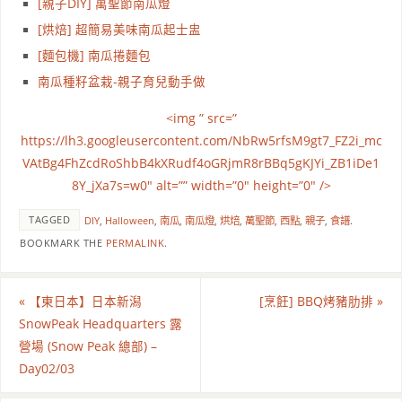
[親子DIY] 萬聖節南瓜燈
[烘焙] 超簡易美味南瓜起士盅
[麵包機] 南瓜捲麵包
南瓜種籽盆栽-親子育兒動手做
<img ” src=”
https://lh3.googleusercontent.com/NbRw5rfsM9gt7_FZ2i_mc
VAtBg4FhZcdRoShbB4kXRudf4oGRjmR8rBBq5gKJYi_ZB1iDe1
8Y_jXa7s=w0″ alt=”” width=”0″ height=”0″ />
TAGGED
DIY
,
Halloween
,
南瓜
,
南瓜燈
,
烘焙
,
萬聖節
,
西點
,
親子
,
食譜
.
BOOKMARK THE
PERMALINK
.
«
【東日本】日本新潟
[烹飪] BBQ烤豬肋排
»
SnowPeak Headquarters 露
營場 (Snow Peak 總部) –
Day02/03