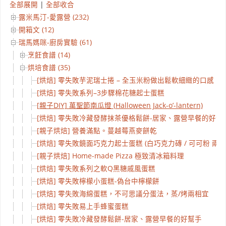
全部展開
|
全部收合
露米馬汀-愛露營 (232)
開箱文 (12)
瑞馬媽咪-廚房實驗 (61)
烹飪食譜 (14)
烘培食譜 (35)
[烘焙] 零失敗芋泥瑞士捲 – 全玉米粉做出鬆軟細緻的口感
[烘焙] 零失敗系列–3步驟棉花糖起士蛋糕
[親子DIY] 萬聖節南瓜燈 (Halloween Jack-o’-lantern)
[烘焙] 零失敗冷藏發酵抹茶優格鬆餅-居家、露營早餐的好幫
[親子烘焙] 營養滿點。蔓越莓燕麥餅乾
[烘焙] 零失敗鏡面巧克力起士蛋糕 (白巧克力磚 / 可可粉 兩種
[親子烘焙] Home-made Pizza 極致清冰箱料理
[烘焙] 零失敗系列之軟Q黑糖戚風蛋糕
[烘焙] 零失敗檸檬小蛋糕-偽台中檸檬餅
[烘焙] 零失敗海綿蛋糕，不可思議分蛋法，蒸/烤兩相宜
[烘焙] 零失敗易上手蜂蜜蛋糕
[烘焙] 零失敗冷藏發酵鬆餅-居家、露營早餐的好幫手