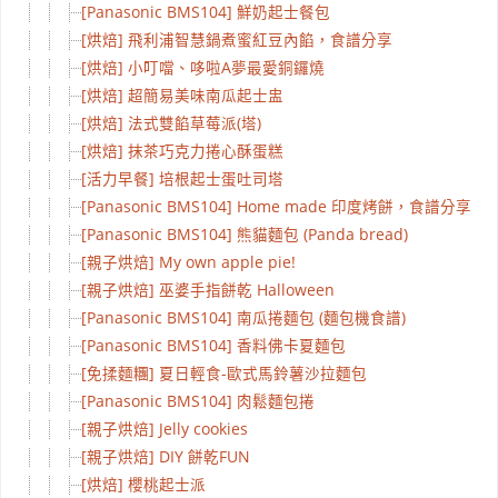
[Panasonic BMS104] 鮮奶起士餐包
[烘焙] 飛利浦智慧鍋煮蜜紅豆內餡，食譜分享
[烘焙] 小叮噹、哆啦A夢最愛銅鑼燒
[烘焙] 超簡易美味南瓜起士盅
[烘焙] 法式雙餡草莓派(塔)
[烘焙] 抹茶巧克力捲心酥蛋糕
[活力早餐] 培根起士蛋吐司塔
[Panasonic BMS104] Home made 印度烤餅，食譜分享！
[Panasonic BMS104] 熊貓麵包 (Panda bread)
[親子烘焙] My own apple pie!
[親子烘焙] 巫婆手指餅乾 Halloween
[Panasonic BMS104] 南瓜捲麵包 (麵包機食譜)
[Panasonic BMS104] 香料佛卡夏麵包
[免揉麵糰] 夏日輕食-歐式馬鈴薯沙拉麵包
[Panasonic BMS104] 肉鬆麵包捲
[親子烘焙] Jelly cookies
[親子烘焙] DIY 餅乾FUN
[烘焙] 櫻桃起士派