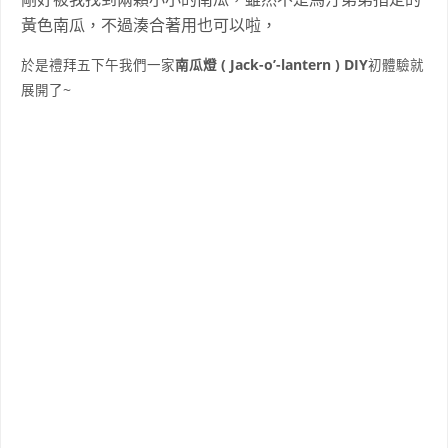
黃色南瓜，不過湊合著用也可以啦，
於是禮拜五下午我們一家
南瓜燈 ( Jack-o’-lantern ) DIY
初體驗就
展開了~