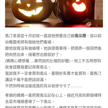
馬汀弟弟從十月初就一直說他想要自己做
南瓜燈
，說以前
幼稚園老師有做給他們看過，
跟他說我沒有做過哩，他說很簡單呀，把頭弄一個洞然後
把肉挖出來，接著挖出臉就好了，
(媽媽心裡想著….果然說的比唱的好聽)，他三不五時想到
就會提醒我要記得買南瓜，
我說我不一定會買到南瓜，要剛好有賣才能買到，跟馬汀
講話千萬不能把話說滿，
不然到時候沒達成我的耳朵就慘兮兮了………
孝順的媽媽一直把買南瓜記在心上，接近月底的那個禮拜
去菜市場順便尋了一下南瓜，
剛好被我找到兩顆小小的南瓜，雖然不是馬汀弟弟指定的