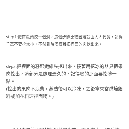
step1:把南瓜頭挖一個洞，這個步驟比較困難就由大人代勞，記得
千萬不要挖太小，不然到時候很難把裡面的肉挖出來。
step2:把裡面的籽跟纖維先挖出來，接著用挖冰的器具把果
肉挖出，這部分是處理最久的，記得臉的那面要挖薄一
點。
(挖出的果肉不浪費，蒸熟後可以冷凍，之後拿來當烘焙餡
料或加在料理裡面唷。)