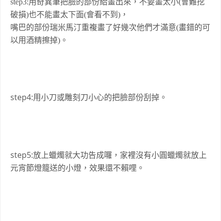
step3:用奇異筆把臉的部份給畫出來，不要畫太小(會難挖
破損)也不能畫太下面(會看不到)，
嘴巴的部份瑞米馬汀重複畫了好幾次他們才滿意(畫錯的可
以用酒精擦掉)。
step4:用小刀或雕刻刀小心的把臉部份刮掉。
step5:放上蠟燭就大功告成囉，家裡沒有小圓蠟燭就放上
元宵節燈籠送的小燈，效果還不賴哩。