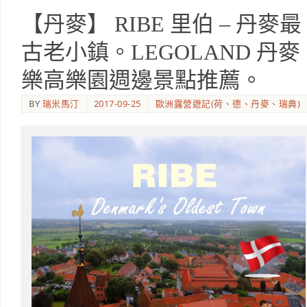
【丹麥】 RIBE 里伯 – 丹麥最
古老小鎮。LEGOLAND 丹麥
樂高樂園週邊景點推薦。
BY
瑞米馬汀
2017-09-25
歐洲露營遊記(荷、德、丹麥、瑞典)