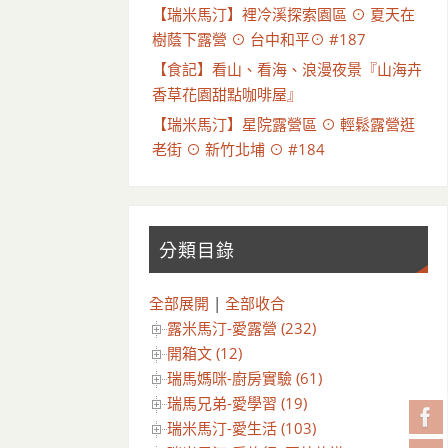
【瑞米馬汀】裡冷溪探索園區 ⊙ 夏天在
樹蔭下露營 ⊙ 台中和平⊙ #187
【食記】看山、看海、浪漫夜景『山海卉
香草花園甜點咖啡屋』
【瑞米馬汀】星院露營區 ⊙ 輕鬆露營逛
老街 ⊙ 新竹北埔 ⊙ #184
分類目錄
全部展開
|
全部收合
露米馬汀-愛露營 (232)
開箱文 (12)
瑞馬媽咪-廚房實驗 (61)
瑞馬兄弟-愛學習 (19)
瑞米馬汀-愛生活 (103)