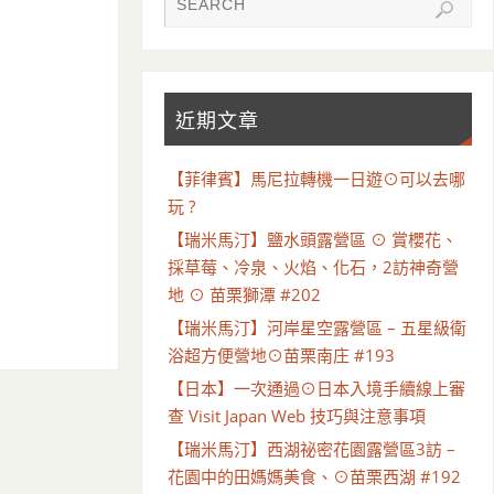
近期文章
【菲律賓】馬尼拉轉機一日遊⊙可以去哪
玩 ?
【瑞米馬汀】鹽水頭露營區 ⊙ 賞櫻花、
採草莓、冷泉、火焰、化石，2訪神奇營
地 ⊙ 苗栗獅潭 #202
【瑞米馬汀】河岸星空露營區 – 五星級衛
浴超方便營地⊙苗栗南庄 #193
【日本】一次通過⊙日本入境手續線上審
查 Visit Japan Web 技巧與注意事項
【瑞米馬汀】西湖祕密花園露營區3訪 –
花園中的田媽媽美食、⊙苗栗西湖 #192