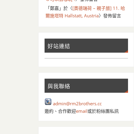
「
鄭嘉
」於〈
[奧德瑞荷 – 親子旅] 11. 哈
爾施塔特 Hallstatt, Austria
〉發佈留言
好站連結
與我聯絡
admin@rm2brothers.cc
邀約、合作歡迎
email
或於粉絲團私訊