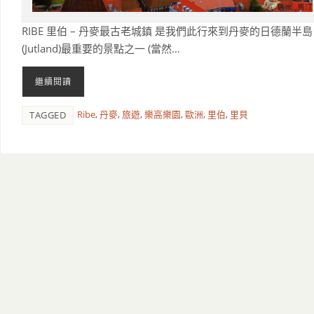
RIBE 里伯 – 丹麥最古老城鎮 是我們此行來到丹麥的日德蘭半島
(Jutland)最重要的景點之一 (當然…
繼續閱讀
Ribe
,
丹麥
,
旅遊
,
樂高樂園
,
歐洲
,
里伯
,
里貝
TAGGED