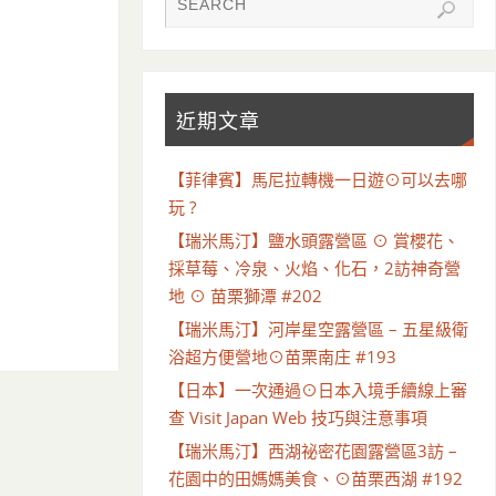
近期文章
【菲律賓】馬尼拉轉機一日遊⊙可以去哪
玩 ?
【瑞米馬汀】鹽水頭露營區 ⊙ 賞櫻花、
採草莓、冷泉、火焰、化石，2訪神奇營
地 ⊙ 苗栗獅潭 #202
【瑞米馬汀】河岸星空露營區 – 五星級衛
浴超方便營地⊙苗栗南庄 #193
【日本】一次通過⊙日本入境手續線上審
查 Visit Japan Web 技巧與注意事項
【瑞米馬汀】西湖祕密花園露營區3訪 –
花園中的田媽媽美食、⊙苗栗西湖 #192