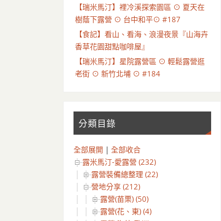
【瑞米馬汀】裡冷溪探索園區 ⊙ 夏天在
樹蔭下露營 ⊙ 台中和平⊙ #187
【食記】看山、看海、浪漫夜景『山海卉
香草花園甜點咖啡屋』
【瑞米馬汀】星院露營區 ⊙ 輕鬆露營逛
老街 ⊙ 新竹北埔 ⊙ #184
分類目錄
全部展開
|
全部收合
露米馬汀-愛露營 (232)
露營裝備總整理 (22)
營地分享 (212)
露營(苗栗) (50)
露營(花、東) (4)