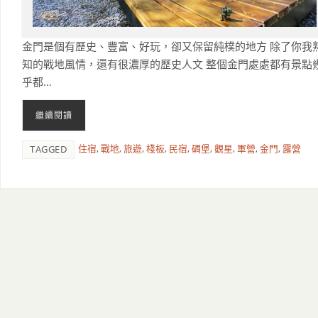
金門是個有歷史、豐富、好玩，卻又保留純樸的地方 除了你我
知的戰地風情，還有很濃厚的歷史人文 整個金門處處都有景點
乎都…
繼續閱讀
住宿
,
戰地
,
旅遊
,
棧板
,
民宿
,
碉堡
,
觀星
,
軍營
,
金門
,
露營
TAGGED