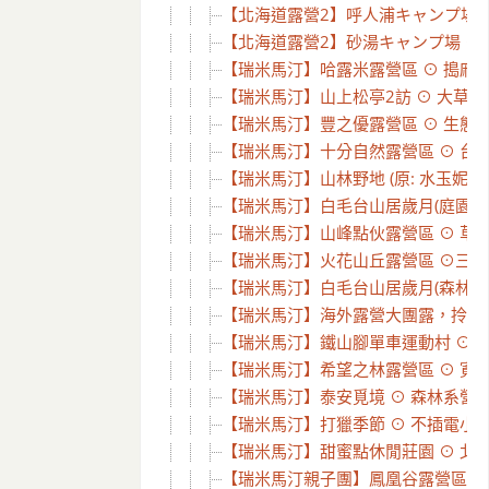
【北海道露營2】呼人浦キャンプ場探勘
【北海道露營2】砂湯キャンプ場 ⊙ 沙
【瑞米馬汀】哈露米露營區 ⊙ 搗麻糬
【瑞米馬汀】山上松亭2訪 ⊙ 大草皮、
【瑞米馬汀】豐之優露營區 ⊙ 生態豐
【瑞米馬汀】十分自然露營區 ⊙ 台北
【瑞米馬汀】山林野地 (原: 水玉妮光-
【瑞米馬汀】白毛台山居歲月(庭園區)
【瑞米馬汀】山峰點伙露營區 ⊙ 草皮
【瑞米馬汀】火花山丘露營區 ⊙三訪孩
【瑞米馬汀】白毛台山居歲月(森林區)
【瑞米馬汀】海外露營大團露，拎著帳篷
【瑞米馬汀】鐵山腳單車運動村 ⊙ 腳
【瑞米馬汀】希望之林露營區 ⊙ 寬廣
【瑞米馬汀】泰安覓境 ⊙ 森林系營
【瑞米馬汀】打獵季節 ⊙ 不插電小團
【瑞米馬汀】甜蜜點休閒莊園 ⊙ 北海
【瑞米馬汀親子團】鳳凰谷露營區 ⊙ 