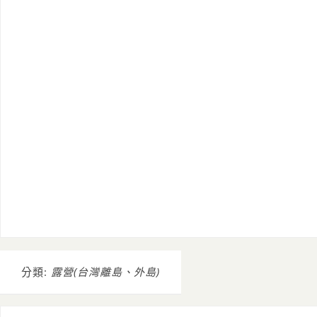
分類:
露營(台灣離島、外島)