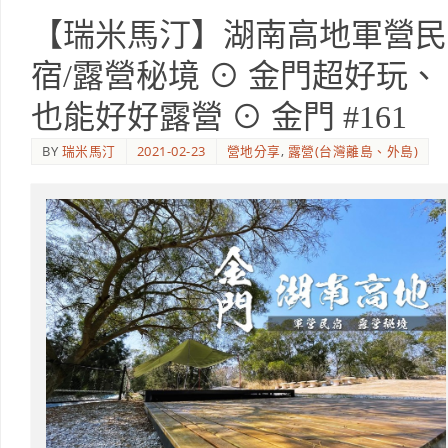
【瑞米馬汀】湖南高地軍營民
宿/露營秘境 ⊙ 金門超好玩、
也能好好露營 ⊙ 金門 #161
BY
瑞米馬汀
2021-02-23
營地分享
,
露營(台灣離島、外島)