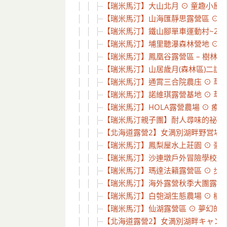
【瑞米馬汀】大山北月 ⊙ 童趣小屋露營
【瑞米馬汀】山海匯靜思露營區 ⊙ 背
【瑞米馬汀】鐵山腳單車運動村~2訪 
【瑞米馬汀】埔里聽瀑森林營地 ⊙ 1
【瑞米馬汀】鳳凰谷露營區 – 樹林下怎
【瑞米馬汀】山居歲月(森林區)二訪 ⊙
【瑞米馬汀】通霄三合院農庒 ⊙ 草皮
【瑞米馬汀】諾維琪露營基地 ⊙ 草皮
【瑞米馬汀】HOLA露營農場 ⊙ 療
【瑞米馬汀親子團】耐人尋味的祕密花園
【北海道露營2】女満別湖畔野営場探勘
【瑞米馬汀】鳳梨屋水上莊園 ⊙ 豪華露
【瑞米馬汀】沙連墩戶外冒險學校 ⊙ 
【瑞米馬汀】瑪達法籟露營區 ⊙ 步道、
【瑞米馬汀】海外露營秋季大團露 ⊙ 老
【瑞米馬汀】白匏湖生態農場 ⊙ 樹屋
【瑞米馬汀】仙湖露營區 ⊙ 夢幻的 Tif
【北海道露營2】女満別湖畔キャンプ場 