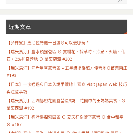
近期文章
【菲律賓】馬尼拉轉機一日遊⊙可以去哪玩 ?
【瑞米馬汀】鹽水頭露營區 ⊙ 賞櫻花、採草莓、冷泉、火焰、化
石，2訪神奇營地 ⊙ 苗栗獅潭 #202
【瑞米馬汀】河岸星空露營區 – 五星級衛浴超方便營地⊙苗栗南庄
#193
【日本】一次通過⊙日本入境手續線上審查 Visit Japan Web 技巧
與注意事項
【瑞米馬汀】西湖祕密花園露營區3訪 – 花園中的田媽媽美食、⊙
苗栗西湖 #192
【瑞米馬汀】裡冷溪探索園區 ⊙ 夏天在樹蔭下露營 ⊙ 台中和平
⊙ #187