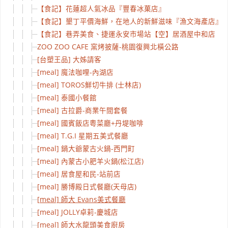
【食記】花蓮超人氣冰品『豐春冰菓店』
【食記】墾丁平價海鮮，在地人的新鮮滋味『漁文海產店』
【食記】巷弄美食、捷運永安市場站【空】居酒屋中和店
ZOO ZOO CAFE 窯烤披薩-桃園復興北橫公路
[台塑王品] 大姊請客
[meal] 魔法咖哩-內湖店
[meal] TOROS鮮切牛排 (士林店)
[meal] 泰國小餐館
[meal] 古拉爵-商業午間套餐
[meal] 國賓飯店粵菜廳+丹堤咖啡
[meal] T.G.I 星期五美式餐廳
[meal] 鍋大爺蒙古火鍋-西門町
[meal] 內蒙古小肥羊火鍋(松江店)
[meal] 居食屋和民-站前店
[meal] 勝博殿日式餐廳(天母店)
[meal] 師大 Evans美式餐廳
[meal] JOLLY卓莉-慶城店
[meal] 師大水龍頭美食廚房