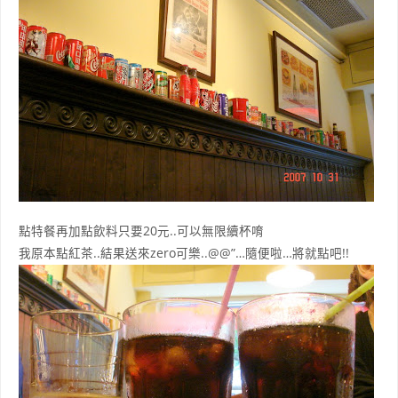
點特餐再加點飲料只要20元..可以無限續杯唷
我原本點紅茶..結果送來zero可樂..@@”…隨便啦…將就點吧!!