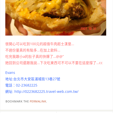
很開心可以吃到100元的超值牛肉起士漢堡…
不過份量真的有點多…在加上飲料…
吃完我跟小a的肚子真的快爆了…@@”
她回到公司還跟我說…下次吃東西可不可以不要在這麼撐了…cc
Evans
地址:台北市大安區浦城街13巷27號
電話：02-23682225
網址:
http://0223682225.travel-web.com.tw/
BOOKMARK THE
PERMALINK
.