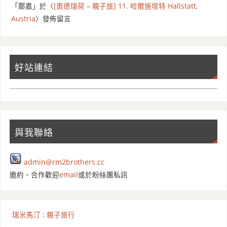
「
鄭嘉
」於〈
[奧德瑞荷 – 親子旅] 11. 哈爾施塔特 Hallstatt,
Austria
〉發佈留言
好站連結
與我聯絡
admin@rm2brothers.cc
邀約、合作歡迎
email
或於粉絲團私訊
瑞米馬汀 : 親子旅行