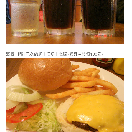
將將…期待已久的起士漢堡上場囉 (禮拜三特價100元)