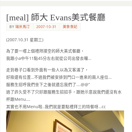
[meal] 師大 Evans美式餐廳
BY
瑞米馬汀
2007-10-31
美食食記
(2007.10.31 星期三)
為了要一嚐上個禮拜撲空的師大美式餐廳，
我跟小a中午11點45分左右就從公司出發去囉…
走到巷子口看到外面有一些人以為又客滿了，
好險還有位置…不過我們被安排到門口一進來的兩人座位…
服務生招呼我們坐下之後就遺忘我們了….@@”
過了許久受不了只好跟服務生招招手，跟她示意說我們還沒有水
杯跟Menu….
其實也不用Menu啦..我們就是要點禮拜三的特餐呀…cc