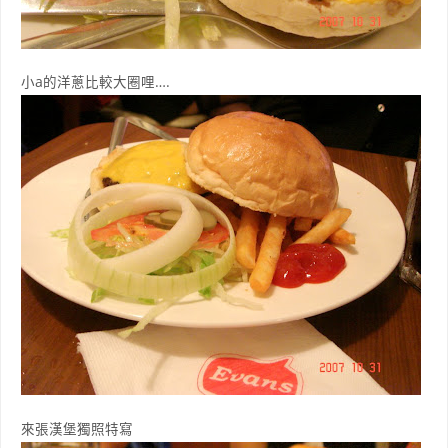
小a的洋蔥比較大圈哩….
來張漢堡獨照特寫