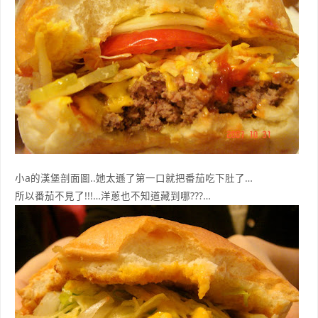
小a的漢堡剖面圖..她太遜了第一口就把番茄吃下肚了…
所以番茄不見了!!!…洋蔥也不知道藏到哪???…