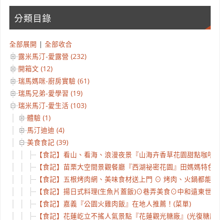
分類目錄
全部展開
|
全部收合
露米馬汀-愛露營 (232)
開箱文 (12)
瑞馬媽咪-廚房實驗 (61)
瑞馬兄弟-愛學習 (19)
瑞米馬汀-愛生活 (103)
體驗 (1)
馬汀迪迪 (4)
美食食記 (39)
【食記】看山、看海、浪漫夜景『山海卉香草花園甜點咖啡
【食記】苗栗大空間景觀餐廳『西湖祕密花園』田媽媽特色料
【食記】五根烤肉網、美味食材送上門 ⊙ 烤肉、火鍋都能
【食記】揚日式料理(生魚片蓋飯)⊙巷弄美食⊙中和遠東世
【食記】嘉義『公園火雞肉飯』在地人推薦！(菜單)
【食記】花蓮屹立不搖人氣景點『花蓮觀光糖廠』(光復糖廠)