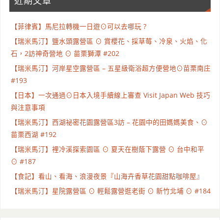
近期文章
【菲律賓】馬尼拉轉機一日遊⊙可以去哪玩 ?
【瑞米馬汀】鹽水頭露營區 ⊙ 賞櫻花、採草莓、冷泉、火焰、化
石，2訪神奇營地 ⊙ 苗栗獅潭 #202
【瑞米馬汀】河岸星空露營區 – 五星級衛浴超方便營地⊙苗栗南庄
#193
【日本】一次通過⊙日本入境手續線上審查 Visit Japan Web 技巧
與注意事項
【瑞米馬汀】西湖祕密花園露營區3訪 – 花園中的田媽媽美食、⊙
苗栗西湖 #192
【瑞米馬汀】裡冷溪探索園區 ⊙ 夏天在樹蔭下露營 ⊙ 台中和平
⊙ #187
【食記】看山、看海、浪漫夜景『山海卉香草花園甜點咖啡屋』
【瑞米馬汀】星院露營區 ⊙ 輕鬆露營逛老街 ⊙ 新竹北埔 ⊙ #184