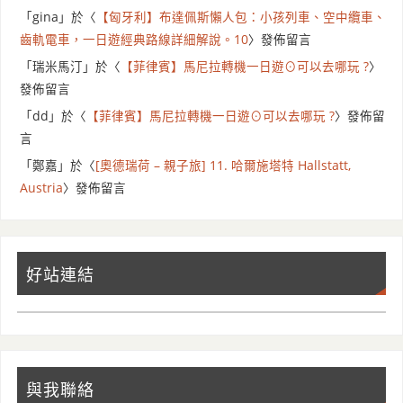
「
gina
」於〈
【匈牙利】布達佩斯懶人包：小孩列車、空中纜車、
齒軌電車，一日遊經典路線詳細解說。10
〉發佈留言
「
瑞米馬汀
」於〈
【菲律賓】馬尼拉轉機一日遊⊙可以去哪玩 ?
〉
發佈留言
「
dd
」於〈
【菲律賓】馬尼拉轉機一日遊⊙可以去哪玩 ?
〉發佈留
言
「
鄭嘉
」於〈
[奧德瑞荷 – 親子旅] 11. 哈爾施塔特 Hallstatt,
Austria
〉發佈留言
好站連結
與我聯絡