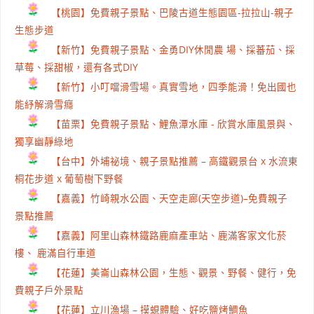
【桃園】免費親子景點、巴陵古道生態園區-拉拉山-親子
生態步道
【新竹】免費親子景點、金勇DIY休閒農 場、採蕃茄、採
草莓、採甜椒，還有各式DIY
【新竹】小叮噹滑雪場。真實雪地，四季能滑！免出國也
能紓解滑雪癮
【苗栗】免費親子景點、鯉魚潭水庫 - 欣賞水庫風景與、
獨享幽靜綠地
【台中】外埔祕境、親子景點推薦 – 高鐵觀景台 x 水流東
桐花步道 x 葡萄樹下野餐
【嘉義】竹崎親水公園、天空走廊(天空步道)–免費親子
景點推薦
【嘉義】阿里山森林鐵路鹿麻產車站、鹿滿客家文化菸
樓、 鹿滿自行車道
【花蓮】美崙山森林公園，生態、觀景、野餐、健行，免
費親子戶外景點
【花蓮】立川漁場 – 摸蜆體驗、好吃鹽烤鯛魚