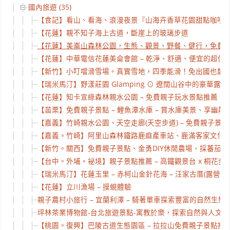
國內旅遊 (35)
【食記】看山、看海、浪漫夜景『山海卉香草花園甜點咖啡
【花蓮】親不知子海上古道，斷崖上的玻璃步道
【花蓮】美崙山森林公園，生態、觀景、野餐、健行，免費
【花蓮】中華電信花蓮美侖會館 – 乾淨、舒適、便宜的超值
【新竹】小叮噹滑雪場。真實雪地，四季能滑！免出國也能
【瑞米馬汀】野漾莊園 Glamping ⊙ 遼闊山谷中的豪華露營
【花蓮】知卡宣綠森林親水公園 – 免費親子玩水景點推薦，2
【苗栗】免費親子景點 – 鯉魚潭水庫 – 賞水庫美景、享幽靜
【嘉義】竹崎親水公園、天空走廊(天空步道) – 免費親子景
【嘉義。竹崎】阿里山森林鐵路鹿麻產車站、鹿滿客家文化
【新竹。關西】免費親子景點、金勇DIY休閒農場、採蕃茄、
【台中。外埔。祕境】親子景點推薦 – 高鐵觀景台 x 桐花步道
【瑞米馬汀】花蓮玉里 – 赤柯山金針花海 – 汪家古厝(露營)、
【花蓮】立川漁場 – 摸蜆體驗
親子農村小旅行 – 宜蘭利澤 – 騎著單車探索豐富的自然生態
坪林茶業博物館-台北旅遊景點-寓教於樂，探索自然與人文。
【桃園。復興】巴陵古道生態園區 – 拉拉山免費親子景點推