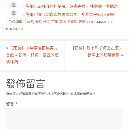
【花蓮】赤柯山金針花海 – 汪家古厝、林家園、萱園居
【花蓮】知卡宣綠森林親水公園 – 免費親子玩水景點
TAGGED
旅遊
,
景點
,
步道
,
花蓮
,
草地
,
遊樂場
,
野餐
.
BOOKMARK THE
PERMALINK
.
«
【花蓮】中華電信花蓮美侖
【花蓮】親不知子海上古道，
會館 – 乾淨、舒適、便宜的超
斷崖上的玻璃步道
»
值住宿
發佈留言
發佈留言必須填寫的電子郵件地址不會公開。
必填欄位標示為
*
留言
*