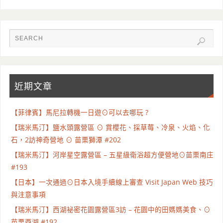
近期文章
【菲律賓】馬尼拉轉機一日遊⊙可以去哪玩 ?
【瑞米馬汀】鹽水頭露營區 ⊙ 賞櫻花、採草莓、冷泉、火焰、化
石，2訪神奇營地 ⊙ 苗栗獅潭 #202
【瑞米馬汀】河岸星空露營區 – 五星級衛浴超方便營地⊙苗栗南庄
#193
【日本】一次通過⊙日本入境手續線上審查 Visit Japan Web 技巧
與注意事項
【瑞米馬汀】西湖祕密花園露營區3訪 – 花園中的田媽媽美食、⊙
苗栗西湖 #192