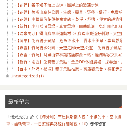
【花蓮】親不知子海上古道，斷崖上的玻璃步道
【花蓮】美崙山森林公園，生態、觀景、野餐、健行，免費親子
【花蓮】中華電信花蓮美侖會館 – 乾淨、舒適、便宜的超值住宿
【新竹】小叮噹滑雪場。真實雪地，四季能滑！免出國也能紓解
【瑞米馬汀】鐵山腳單車運動村 ⊙ 腳踏車賽道好刺激、大空間營位
【苗栗】免費親子景點 – 鯉魚潭水庫 – 賞水庫美景、享幽靜綠
【嘉義】竹崎親水公園、天空走廊(天空步道) – 免費親子景點推
【嘉義。竹崎】阿里山森林鐵路鹿麻產車站、鹿滿客家文化菸樓
【新竹。關西】免費親子景點、金勇DIY休閒農場、採蕃茄、採草
【台中。外埔。祕境】親子景點推薦 – 高鐵觀景台 x 桐花步道 x
Uncategorized (1)
最新留言
「
瑞米馬汀
」於〈
【匈牙利】布達佩斯懶人包：小孩列車、空中纜
車、齒軌電車，一日遊經典路線詳細解說。10
〉發佈留言