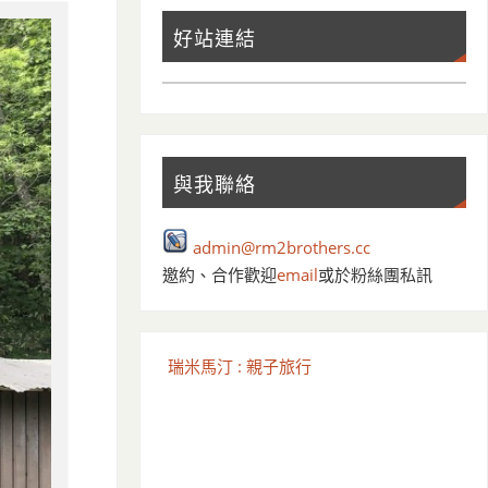
好站連結
與我聯絡
admin@rm2brothers.cc
邀約、合作歡迎
email
或於粉絲團私訊
瑞米馬汀 : 親子旅行