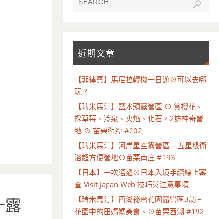
近期文章
【菲律賓】馬尼拉轉機一日遊⊙可以去哪
玩 ?
【瑞米馬汀】鹽水頭露營區 ⊙ 賞櫻花、
採草莓、冷泉、火焰、化石，2訪神奇營
地 ⊙ 苗栗獅潭 #202
【瑞米馬汀】河岸星空露營區 – 五星級衛
浴超方便營地⊙苗栗南庄 #193
【日本】一次通過⊙日本入境手續線上審
查 Visit Japan Web 技巧與注意事項
【瑞米馬汀】西湖祕密花園露營區3訪 –
一露
花園中的田媽媽美食、⊙苗栗西湖 #192