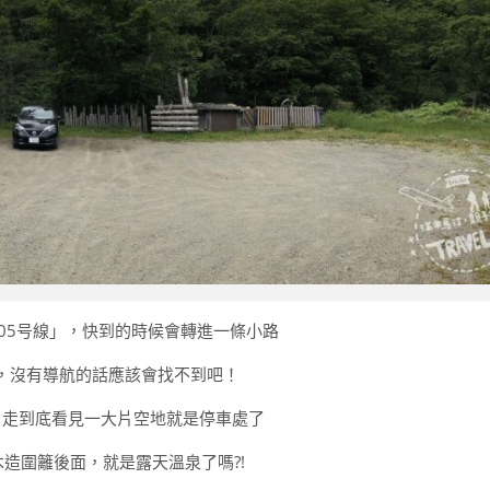
05号線」，快到的時候會轉進一條小路
，沒有導航的話應該會找不到吧！
，走到底看見一大片空地就是停車處了
造圍籬後面，就是露天溫泉了嗎?!