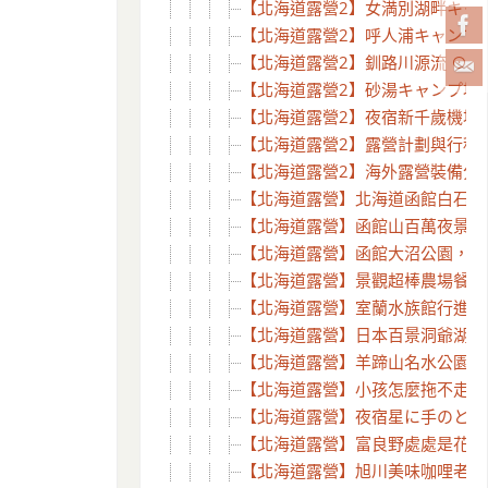
【北海道露營2】女満別湖畔キャンプ場
【北海道露營2】呼人浦キャンプ場探
【北海道露營2】釧路川源流 ⊙ 獨木
【北海道露營2】砂湯キャンプ場 ⊙ 
【北海道露營2】夜宿新千歲機場溫
【北海道露營2】露營計劃與行程
【北海道露營2】海外露營裝備分享 –
【北海道露營】北海道函館白石公園 
【北海道露營】函館山百萬夜景，宿
【北海道露營】函館大沼公園，湖畔餐廳 T
【北海道露營】景觀超棒農場餐廳Lake
【北海道露營】室蘭水族館行進的企
【北海道露營】日本百景洞爺湖，看
【北海道露營】羊蹄山名水公園夜宿
【北海道露營】小孩怎麼拖不走之滝
【北海道露營】夜宿星に手のとどく丘
【北海道露營】富良野處處是花海~D
【北海道露營】旭川美味咖哩老店 –