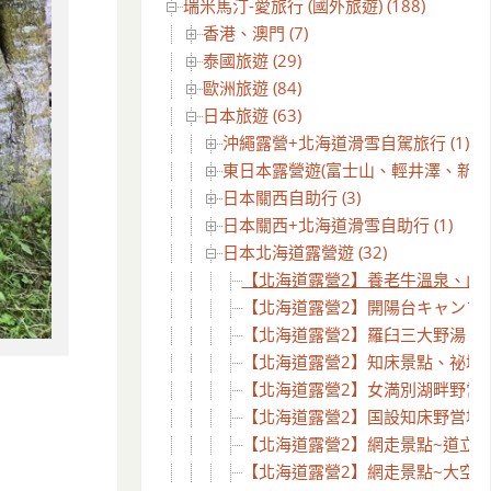
瑞米馬汀-愛旅行 (國外旅遊) (188)
香港、澳門 (7)
泰國旅遊 (29)
歐洲旅遊 (84)
日本旅遊 (63)
沖繩露營+北海道滑雪自駕旅行 (1)
東日本露營遊(富士山、輕井澤、新潟) (
日本關西自助行 (3)
日本關西+北海道滑雪自助行 (1)
日本北海道露營遊 (32)
【北海道露營2】養老牛溫泉、山本牧
【北海道露營2】開陽台キャンプ場、ki
【北海道露營2】羅臼三大野湯 Da
【北海道露營2】知床景點、祕境探
【北海道露營2】女満別湖畔野営場探
【北海道露營2】国設知床野営場 ⊙ 
【北海道露營2】網走景點~道立鄂
【北海道露營2】網走景點~大空八景