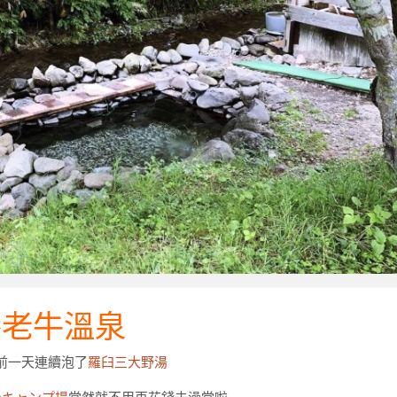
養老牛溫泉
前一天連續泡了
羅臼三大野湯
台キャンプ場
當然就不用再花錢去澡堂啦