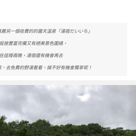
推薦另一個收費的的露天溫泉「湯宿だいいち」
設施豐富完備又有絕美景色圍繞，
在這睡兩晚，湯宿還有機會再去
候，去免費的野湯看看，搞不好有機會獨享呢！