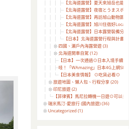
【北海道露營】夏天來旭岳也能玩雪耶
【北海道露營】夜宿とうまスポーツラ
【北海道露營】再訪旭山動物園~Da
【北海道露營】旭川住宿好Local的
【北海道露營】日本露營裝備分享 
【日本】北海道露營行程與計畫
四國、瀨戶內海露營遊 (3)
北海道開車自駕 (12)
【日本】一次通過⊙日本入境手續線上審查 
哇！「WAmazing」日本4G上網SIM
【日本美食情報】 ⊙吃貨必看⊙
旅遊地圖、懶人包、行程分享 (20)
印尼旅遊 (2)
【菲律賓】馬尼拉轉機一日遊⊙可以去哪
瑞米馬汀-愛旅行 (國內旅遊) (36)
Uncategorized (1)