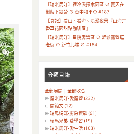
【瑞米馬汀】裡冷溪探索園區 ⊙ 夏天在
樹蔭下露營 ⊙ 台中和平⊙ #187
【食記】看山、看海、浪漫夜景『山海卉
香草花園甜點咖啡屋』
【瑞米馬汀】星院露營區 ⊙ 輕鬆露營逛
老街 ⊙ 新竹北埔 ⊙ #184
分類目錄
全部展開
|
全部收合
露米馬汀-愛露營 (232)
開箱文 (12)
瑞馬媽咪-廚房實驗 (61)
瑞馬兄弟-愛學習 (19)
瑞米馬汀-愛生活 (103)