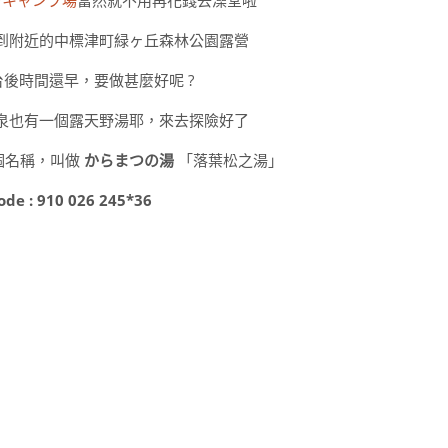
到附近的中標津町緑ヶ丘森林公園露營
後時間還早，要做甚麼好呢 ?
泉也有一個露天野湯耶，來去探險好了
個名稱，叫做
からまつの湯
「落葉松之湯」
de : 910 026 245*36