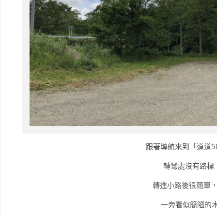
跟著導航來到「道道5
轉彎處沒有路標
轉進小路後很簡單
一旁看似簡陋的木