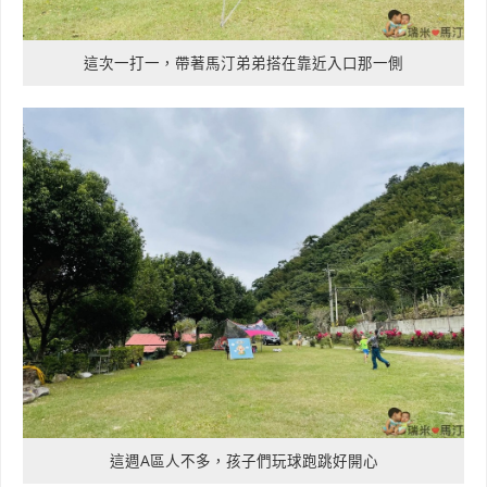
這次一打一，帶著馬汀弟弟搭在靠近入口那一側
這週A區人不多，孩子們玩球跑跳好開心