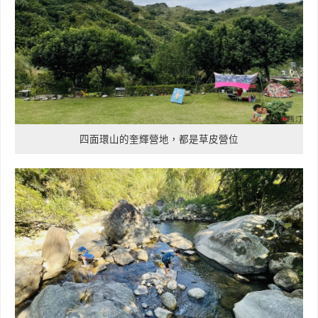
四面環山的奎輝營地，都是草皮營位