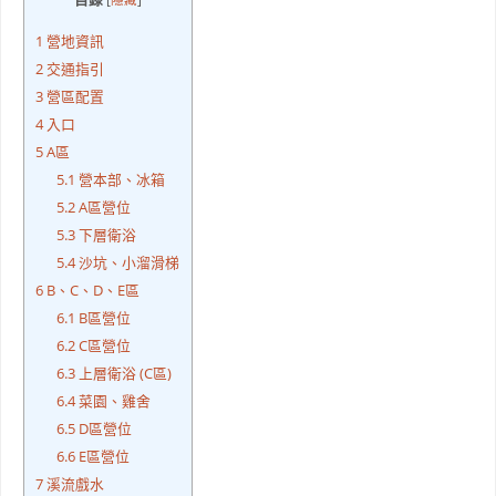
1
營地資訊
2
交通指引
3
營區配置
4
入口
5
A區
5.1
營本部、冰箱
5.2
A區營位
5.3
下層衛浴
5.4
沙坑、小溜滑梯
6
B、C、D、E區
6.1
B區營位
6.2
C區營位
6.3
上層衛浴 (C區)
6.4
菜園、雞舍
6.5
D區營位
6.6
E區營位
7
溪流戲水