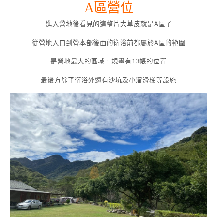
A區營位
進入營地後看見的這整片大草皮就是A區了
從營地入口到營本部後面的衛浴前都屬於A區的範圍
是營地最大的區域，規畫有13帳的位置
最後方除了衛浴外還有沙坑及小溜滑梯等設施