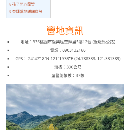
8
孩子開心露營
9
奎輝營地詳細資訊
營地資訊
地址：336桃園市復興區奎輝里5鄰12號 (近羅馬公路)
電話：0903132166
GPS： 24°47’18″N 121°19’53″E (24.788333, 121.331389)
海拔：390公尺
露營總帳數：37帳