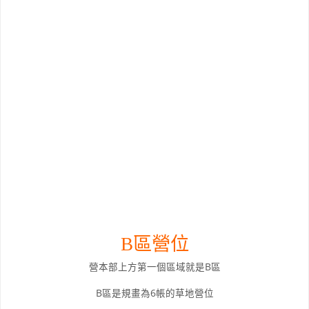
B區
營位
營本部上方第一個區域就是B區
B區是規畫為6帳的草地營位