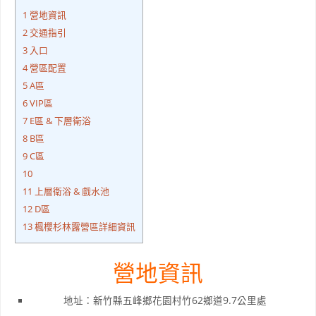
1
營地資訊
2
交通指引
3
入口
4
營區配置
5
A區
6
VIP區
7
E區 & 下層衛浴
8
B區
9
C區
10
11
上層衛浴 & 戲水池
12
D區
13
楓櫻杉林露營區詳細資訊
營地資訊
地址：新竹縣五峰鄉花園村竹62鄉道9.7公里處