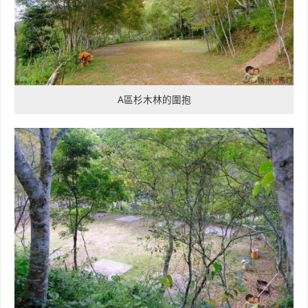
A區杉木林的圍抱