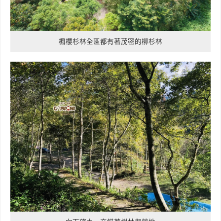
楓櫻杉林全區都有著茂密的柳杉林