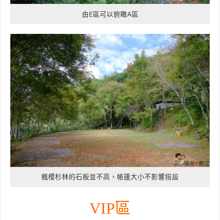
由E區可以俯瞰A區
楓櫻杉林的石板並不高，帳篷大小不影響搭設
VIP區