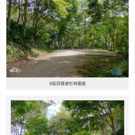
B區同樣被杉林圍繞