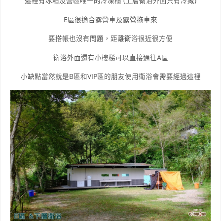
這裡有冰箱及營區唯一的冷凍櫃 (上層衛浴外面只有冷藏)
E區很適合露營車及露營拖車來
要搭帳也沒有問題，距離衛浴很近很方便
衛浴外面還有小樓梯可以直接通往A區
小缺點當然就是B區和VIP區的朋友使用衛浴會需要經過這裡