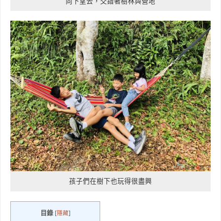
向下望去，交錯著樹林與營地
孩子們在樹下也玩得很盡興
目錄
[
隱藏
]