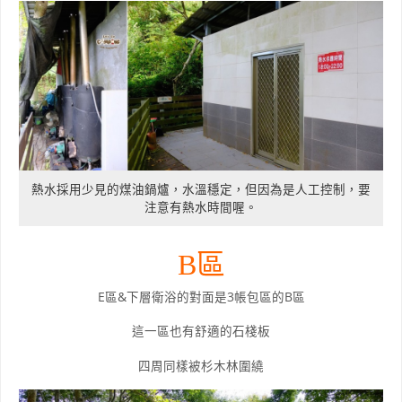
熱水採用少見的煤油鍋爐，水溫穩定，但因為是人工控制，要
注意有熱水時間喔。
B區
E區&下層衛浴的對面是3帳包區的B區
這一區也有舒適的石棧板
四周同樣被杉木林圍繞