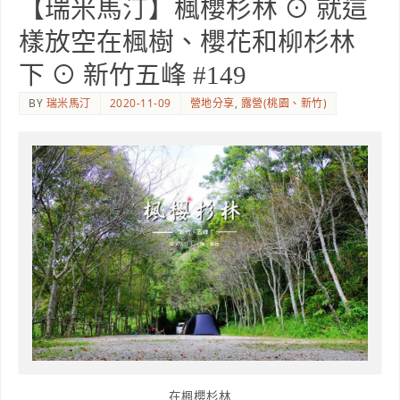
【瑞米馬汀】楓櫻杉林 ⊙ 就這
樣放空在楓樹、櫻花和柳杉林
下 ⊙ 新竹五峰 #149
BY
瑞米馬汀
2020-11-09
營地分享
,
露營(桃園、新竹)
在楓櫻杉林