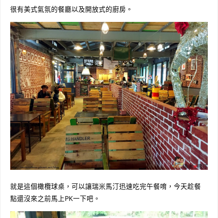
很有美式氣氛的餐廳以及開放式的廚房。
就是這個橄欖球桌，可以讓瑞米馬汀迅速吃完午餐唷，今天趁餐
點還沒來之前馬上PK一下吧。