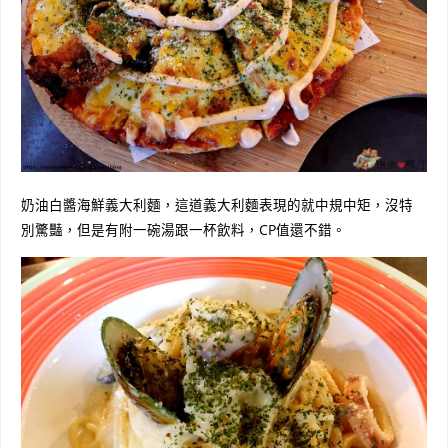
奶油白醬海鮮義大利麵，這道義大利麵表現的就中規中矩，沒特
別驚豔，但是有附一碗湯跟一杯飲料，CP值還不錯。