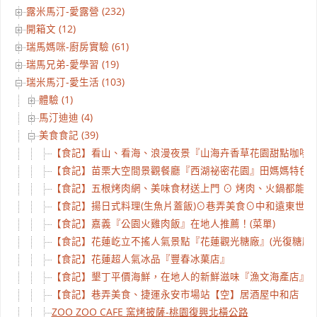
露米馬汀-愛露營 (232)
開箱文 (12)
瑞馬媽咪-廚房實驗 (61)
瑞馬兄弟-愛學習 (19)
瑞米馬汀-愛生活 (103)
體驗 (1)
馬汀迪迪 (4)
美食食記 (39)
【食記】看山、看海、浪漫夜景『山海卉香草花園甜點咖啡
【食記】苗栗大空間景觀餐廳『西湖祕密花園』田媽媽特色料
【食記】五根烤肉網、美味食材送上門 ⊙ 烤肉、火鍋都能
【食記】揚日式料理(生魚片蓋飯)⊙巷弄美食⊙中和遠東世
【食記】嘉義『公園火雞肉飯』在地人推薦！(菜單)
【食記】花蓮屹立不搖人氣景點『花蓮觀光糖廠』(光復糖廠)
【食記】花蓮超人氣冰品『豐春冰菓店』
【食記】墾丁平價海鮮，在地人的新鮮滋味『漁文海產店』
【食記】巷弄美食、捷運永安市場站【空】居酒屋中和店
ZOO ZOO CAFE 窯烤披薩-桃園復興北橫公路