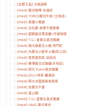
[台塑王品] 大姊請客
[meal] 魔法咖哩-內湖店
[meal] TOROS鮮切牛排 (士林店)
[meal] 泰國小餐館
[meal] 古拉爵-商業午間套餐
[meal] 國賓飯店粵菜廳+丹堤咖啡
[meal] T.G.I 星期五美式餐廳
[meal] 鍋大爺蒙古火鍋-西門町
[meal] 內蒙古小肥羊火鍋(松江店)
[meal] 居食屋和民-站前店
[meal] 勝博殿日式餐廳(天母店)
[meal] 師大 Evans美式餐廳
[meal] JOLLY卓莉-慶城店
[meal] 師大水龍頭美食廚房
[meal] 衣蝶大戶屋
[meal] 釜山鍋
[meal] T.G.I 星期五美式餐廳
[meal] HAAS 義式餐坊