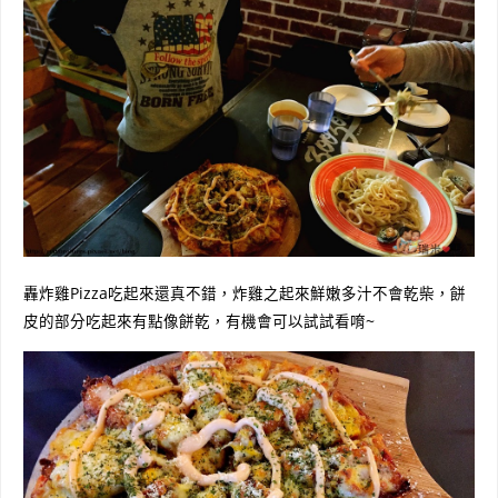
轟炸雞Pizza吃起來還真不錯，炸雞之起來鮮嫩多汁不會乾柴，餅
皮的部分吃起來有點像餅乾，有機會可以試試看唷~