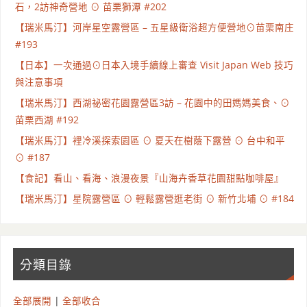
石，2訪神奇營地 ⊙ 苗栗獅潭 #202
【瑞米馬汀】河岸星空露營區 – 五星級衛浴超方便營地⊙苗栗南庄
#193
【日本】一次通過⊙日本入境手續線上審查 Visit Japan Web 技巧
與注意事項
【瑞米馬汀】西湖祕密花園露營區3訪 – 花園中的田媽媽美食、⊙
苗栗西湖 #192
【瑞米馬汀】裡冷溪探索園區 ⊙ 夏天在樹蔭下露營 ⊙ 台中和平
⊙ #187
【食記】看山、看海、浪漫夜景『山海卉香草花園甜點咖啡屋』
【瑞米馬汀】星院露營區 ⊙ 輕鬆露營逛老街 ⊙ 新竹北埔 ⊙ #184
分類目錄
全部展開
|
全部收合