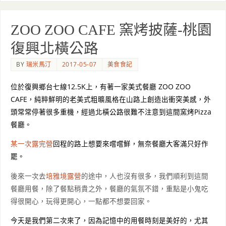
ZOO ZOO CAFE 窯烤披薩-桃園
復興北橫公路
BY
瑞米馬汀
2017-05-07
美食食記
位於復興鄉台七線12.5K上，有著一家美式餐廳 ZOO ZOO
CAFE，純粹鮮明的老美式粗曠風格在山路上創造出衝突美感，外
頭常常停著很多重機，經過北橫公路很難不注意到這間窯烤Pizza
餐廳。
某一次露完營
回程的路上想要來嚐嚐鮮，無奈餐廳大客滿只好作
罷。
後來一次去
培雅境露營
的途中，人也沒有很多，我們順利到這間
餐廳用餐，除了餐點稍貴之外，餐廳的氣氛不錯，重點是小鬼吃
得很開心，玩得更開心，一點都不想要回家。
今天是我們第二次來了，因為記憶中的用餐時刻是美好的，尤其