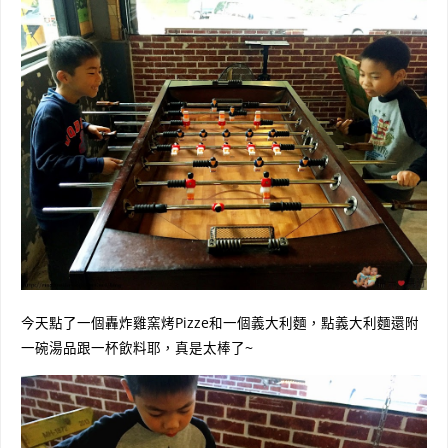
今天點了一個轟炸雞窯烤Pizze和一個義大利麵，點義大利麵還附
一碗湯品跟一杯飲料耶，真是太棒了~