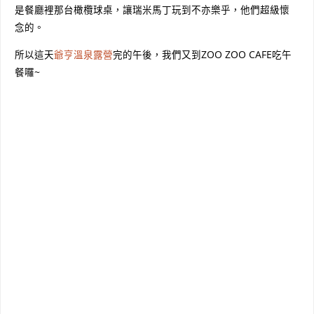
是餐廳裡那台橄欖球桌，讓瑞米馬丁玩到不亦樂乎，他們超級懷
念的。
所以這天
爺亨溫泉露營
完的午後，我們又到ZOO ZOO CAFE吃午
餐囉~