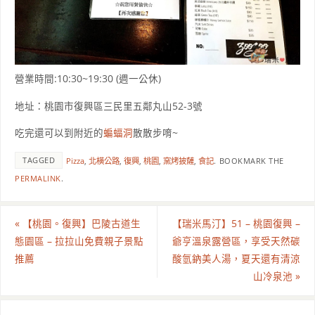
營業時間:10:30~19:30 (週一公休)
地址：桃園市復興區三民里五鄰丸山52-3號
吃完還可以到附近的
蝙蝠洞
散散步唷~
TAGGED
Pizza
,
北橫公路
,
復興
,
桃園
,
窯烤披薩
,
食記
.
BOOKMARK THE
PERMALINK
.
«
【桃園。復興】巴陵古道生
【瑞米馬汀】51 – 桃園復興 –
態園區 – 拉拉山免費親子景點
爺亨溫泉露營區，享受天然碳
推薦
酸氫鈉美人湯，夏天還有清涼
山冷泉池
»