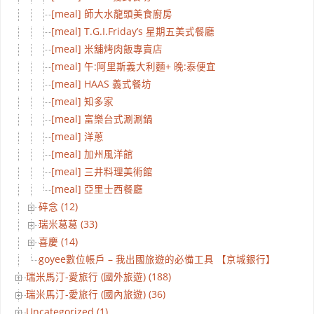
[meal] 師大水龍頭美食廚房
[meal] T.G.I.Friday’s 星期五美式餐廳
[meal] 米舖烤肉飯專賣店
[meal] 午:阿里斯義大利麵+ 晚:泰便宜
[meal] HAAS 義式餐坊
[meal] 知多家
[meal] 富樂台式涮涮鍋
[meal] 洋蔥
[meal] 加州風洋館
[meal] 三井料理美術館
[meal] 亞里士西餐廳
碎念 (12)
瑞米葛葛 (33)
喜慶 (14)
goyee數位帳戶 – 我出國旅遊的必備工具 【京城銀行】
瑞米馬汀-愛旅行 (國外旅遊) (188)
瑞米馬汀-愛旅行 (國內旅遊) (36)
Uncategorized (1)