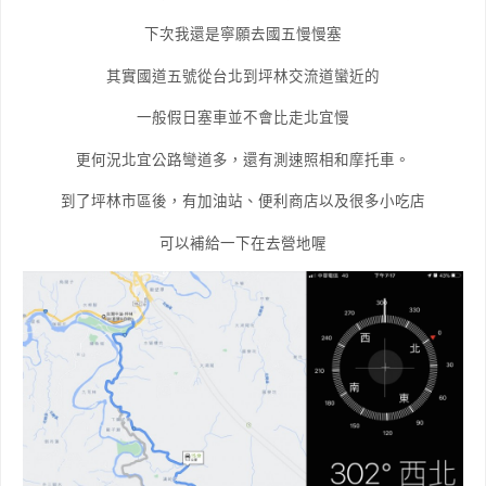
下次我還是寧願去國五慢慢塞
其實國道五號從台北到坪林交流道蠻近的
一般假日塞車並不會比走北宜慢
更何況北宜公路彎道多，還有測速照相和摩托車。
到了坪林市區後，有加油站、便利商店以及很多小吃店
可以補給一下在去營地喔