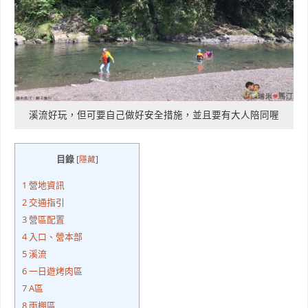
溪流好玩，但可要自己做好安全措施，並且要有大人陪同喔
目錄
[
隱藏
]
1
營地資訊
2
交通指引
3
營區配置
4
入口、營本部
5
溪流
6
一日遊烤肉區
7
A區
8
雨棚區