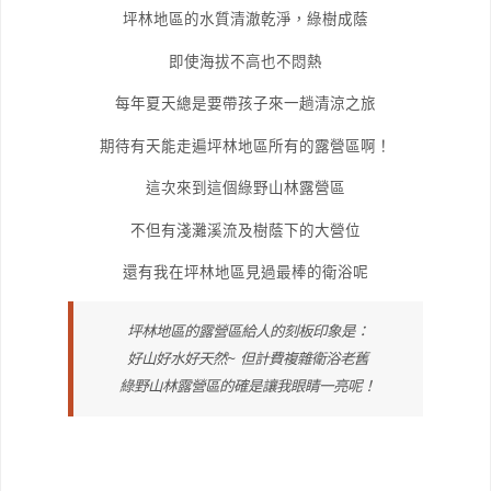
坪林地區的水質清澈乾淨，綠樹成蔭
即使海拔不高也不悶熱
每年夏天總是要帶孩子來一趟清涼之旅
期待有天能走遍坪林地區所有的露營區啊！
這次來到這個綠野山林露營區
不但有淺灘溪流及樹蔭下的大營位
還有我在坪林地區見過最棒的衛浴呢
坪林地區的露營區給人的刻板印象是：
好山好水好天然~ 但計費複雜衛浴老舊
綠野山林露營區的確是讓我眼睛一亮呢！