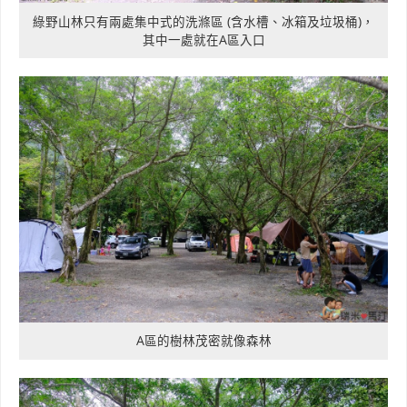
綠野山林只有兩處集中式的洗滌區 (含水槽、冰箱及垃圾桶)，
其中一處就在A區入口
A區的樹林茂密就像森林