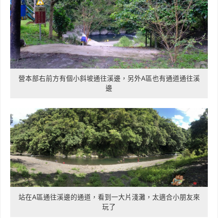
營本部右前方有個小斜坡通往溪邊，另外A區也有通道通往溪
邊
站在A區通往溪邊的通道，看到一大片淺灘，太適合小朋友來
玩了