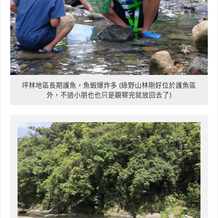
坪林地區長期護魚，魚蝦爆炸多 (綠野山林剛好位於護魚區
外，不過小朋也也只是觀察完就放回去了)