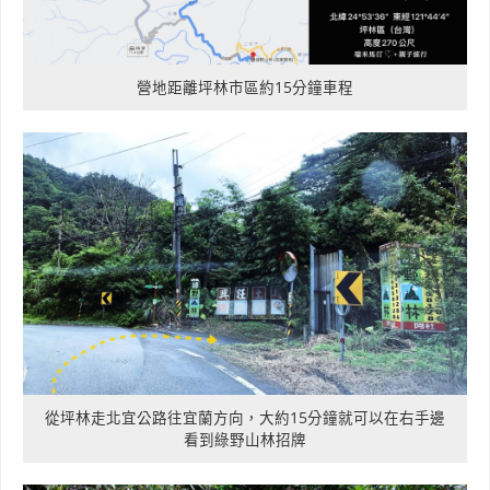
營地距離坪林市區約15分鐘車程
從坪林走北宜公路往宜蘭方向，大約15分鐘就可以在右手邊
看到綠野山林招牌