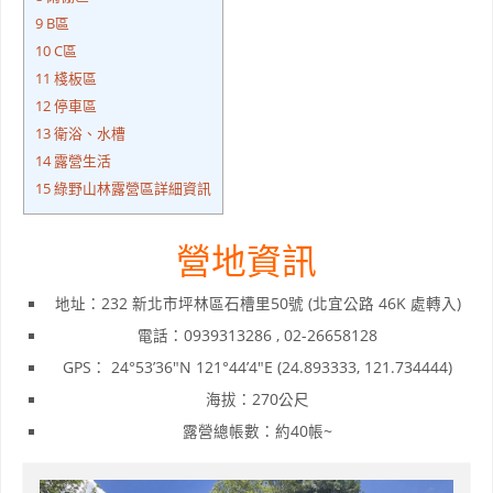
9
B區
10
C區
11
棧板區
12
停車區
13
衛浴、水槽
14
露營生活
15
綠野山林露營區詳細資訊
營地資訊
地址：232 新北市坪林區石槽里50號 (北宜公路 46K 處轉入)
電話：0939313286 , 02-26658128
GPS： 24°53’36″N 121°44’4″E (24.893333, 121.734444)
海拔：270公尺
露營總帳數：約40帳~