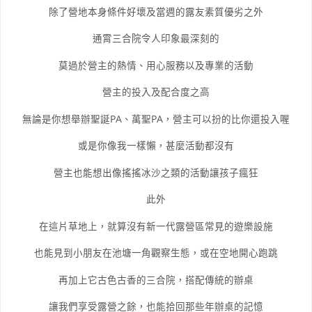
除了營地本身條件好壞及當週的露友素質優劣之外
通霄三合院令人印象最深刻的
莫過於營主的熱情、用心服務以及專業的活動
營主的投入及配合度之高
無論是你想舉辦聖誕PA、萬聖PA，營主可以扮的比你還投入喔
或是你像我一樣懶，甚麼活動都沒有
營主也能想出像搖搖冰沙之類的活動讓孩子瘋狂
此外
在這片草地上，就算沒有新一代露營區常見的遊樂設施
也能見到小朋友在池塘一角觀察生態，或在空地開心跑跳
再加上它古色古香的三合院，搭配傳統的辦桌
讓我們享受露營之餘，也能拾回那些年辦桌的記憶