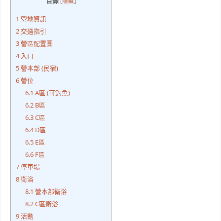
目錄
[
隱藏
]
1
營地資訊
2
交通指引
3
營區配置圖
4
入口
5
營本部 (民宿)
6
營位
6.1
A區 (可釣魚)
6.2
B區
6.3
C區
6.4
D區
6.5
E區
6.6
F區
7
停車場
8
衛浴
8.1
營本部衛浴
8.2
C區衛浴
9
活動