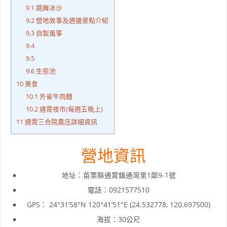
9.1
跳舞冰沙
9.2
營地故事及週邊景點介紹
9.3
自製風箏
9.4
9.5
9.6
生態池
10
美食
10.1
外省牛肉麵
10.2
通霄夜市(每週五晚上)
11
通霄三合院農庒詳細資訊
營地資訊
地址：苗栗縣通霄鎮通灣里1鄰9-1號
電話：0921577510
GPS： 24°31’58″N 120°41’51″E (24.532778, 120.697500)
海拔：30公尺