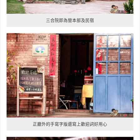
三合院即為營本部及民宿
正廳外的手寫字版還寫上歡迎詞好用心