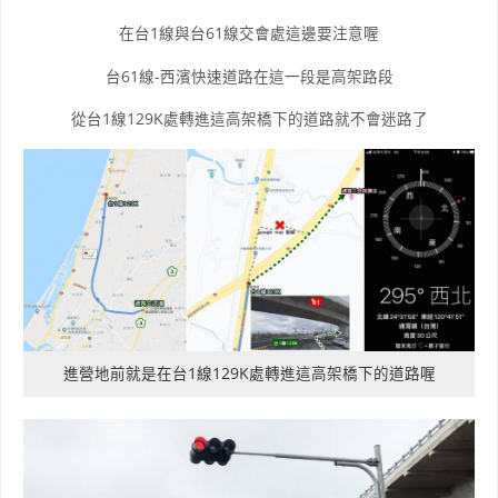
在台1線與台61線交會處這邊要注意喔
台61線-西濱快速道路在這一段是高架路段
從台1線129K處轉進這高架橋下的道路就不會迷路了
進營地前就是在台1線129K處轉進這高架橋下的道路喔