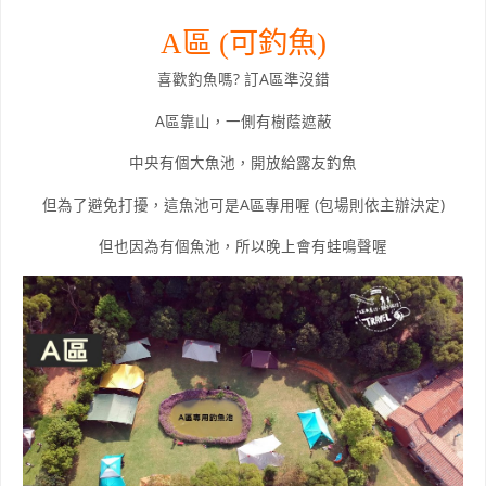
A區 (可釣魚)
喜歡釣魚嗎? 訂A區準沒錯
A區靠山，一側有樹蔭遮蔽
中央有個大魚池，開放給露友釣魚
但為了避免打擾，這魚池可是A區專用喔 (包場則依主辦決定)
但也因為有個魚池，所以晚上會有蛙鳴聲喔