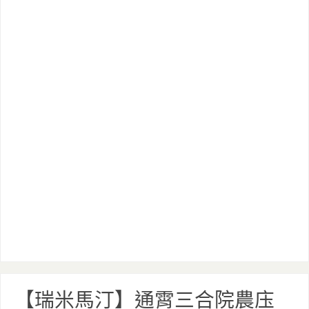
【瑞米馬汀】通霄三合院農庒