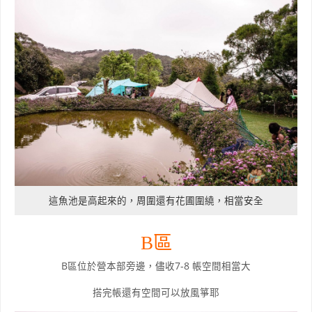
這魚池是高起來的，周圍還有花圃圍繞，相當安全
B區
B區位於營本部旁邊，儘收7-8 帳空間相當大
搭完帳還有空間可以放風箏耶