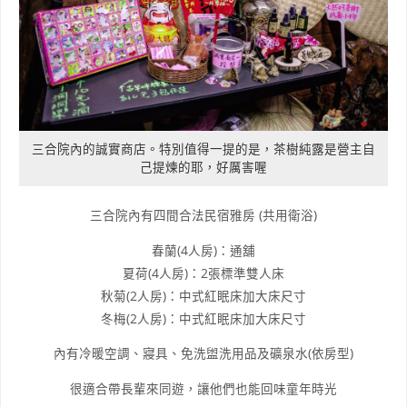
三合院內的誠實商店。特別值得一提的是，茶樹純露是營主自
己提煉的耶，好厲害喔
三合院內有四間合法民宿雅房 (共用衛浴)
春蘭(4人房)：通舖
夏荷(4人房)：2張標準雙人床
秋菊(2人房)：中式紅眠床加大床尺寸
冬梅(2人房)：中式紅眠床加大床尺寸
內有冷暖空調、寢具、免洗盥洗用品及礦泉水(依房型)
很適合帶長輩來同遊，讓他們也能回味童年時光