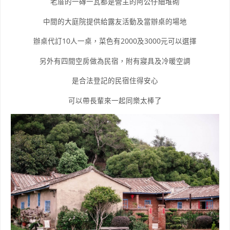
老厝的一磚一瓦都是營主的阿公仔細堆砌
中間的大庭院提供給露友活動及當辦桌的場地
辦桌代訂10人一桌，菜色有2000及3000元可以選擇
另外有四間空房做為民宿，附有寢具及冷暖空調
是合法登記的民宿住得安心
可以帶長輩來一起同樂太棒了