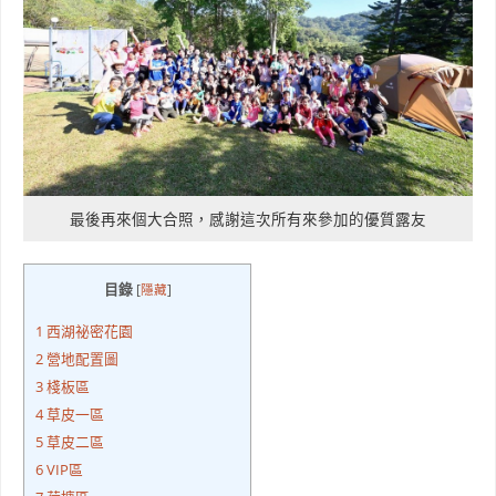
最後再來個大合照，感謝這次所有來參加的優質露友
目錄
[
隱藏
]
1
西湖祕密花園
2
營地配置圖
3
棧板區
4
草皮一區
5
草皮二區
6
VIP區