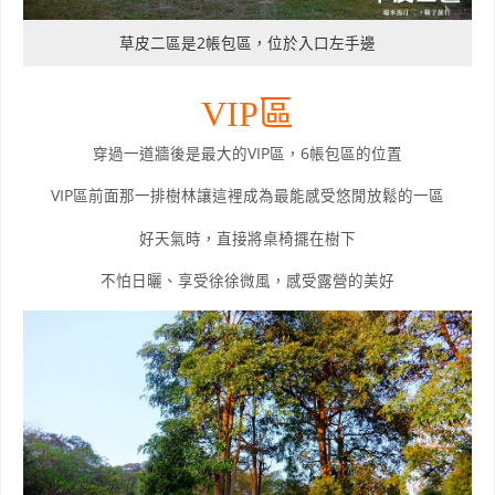
草皮二區是2帳包區，位於入口左手邊
VIP區
穿過一道牆後是最大的VIP區，6帳包區的位置
VIP區前面那一排樹林讓這裡成為最能感受悠閒放鬆的一區
好天氣時，直接將桌椅擺在樹下
不怕日曬、享受徐徐微風，感受露營的美好