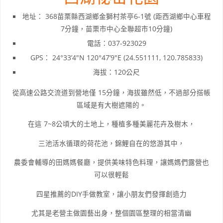
地址： 368苗栗縣西湖鄉金獅村茶亭6-1號 (距西湖鄉中心車程
7分鐘，苗栗市中心全聯超市10分鐘)
電話：037-923029
GPS： 24°33’4″N 120°47’9″E (24.551111, 120.785833)
海拔：120公尺
從高速公路交流道到營地僅 15分鐘，海拔雖然低，不過部分搭帳
區域是有大樹遮陽的。
在這 7~8公頃大的土地上，種植多種美麗花卉及樹木，
三池活水循環的荷花池，錦鯉自在的悠游其中，
農委會輔導的田媽媽餐廳，提供美味特色料理，讓媽媽們露營也
可以很輕鬆
四星推薦的DIY手做教室，讓小朋友們發揮創造力
尤其是老營主做園藝出身，整個園區整理的相當清幽