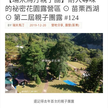
的祕密花園露營區 ⊙ 苗栗西湖
⊙ 第二屆親子團露 #124
BY
瑞米馬汀
2019-12-20
營地分享
,
露營(苗栗)
還記得去年首次的親子團露