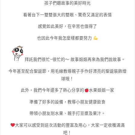
孩子們聽故事的美好時光
看著台下一雙雙張大的雙眼、驚奇又滿足的表情
感覺如此美好，在辛苦也值得了
也因此今年我怎麼樣都要努力
拜託我們很忙~很忙的～ 故事姐姐再來為我們說故事。
今年甚至配合聖誕節，用毛線教導親子手作好漂亮的聖誕裝飾燈
球哦！
此外，我們今年還多了熱心分享的
水果姐姐一家
準備了好多的設備，教導小朋友健康飲食
帶領小朋友削水果、親手打豆漿及果汁。
大家可以感受到這次活動的豐富及用心，大家一定收穫滿滿
吧！