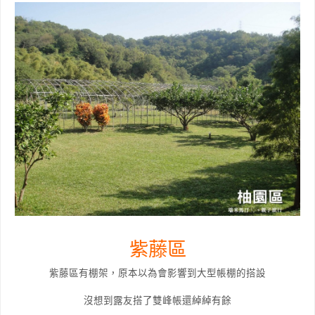
紫藤區
紫藤區有棚架，原本以為會影響到大型帳棚的搭設
沒想到露友搭了雙峰帳還綽綽有餘