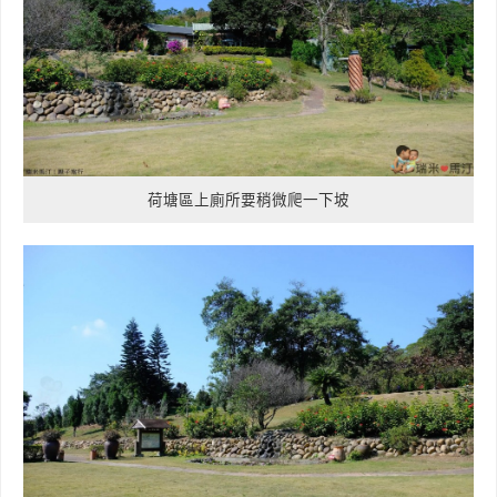
荷塘區上廁所要稍微爬一下坡