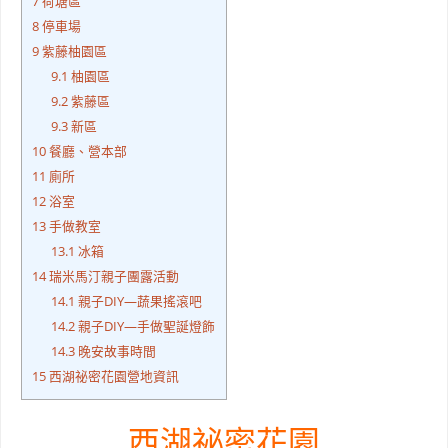
7
荷塘區
8
停車場
9
紫藤柚園區
9.1
柚園區
9.2
紫藤區
9.3
新區
10
餐廳、營本部
11
廁所
12
浴室
13
手做教室
13.1
冰箱
14
瑞米馬汀親子團露活動
14.1
親子DIY—蔬果搖滾吧
14.2
親子DIY—手做聖誕燈飾
14.3
晚安故事時間
15
西湖祕密花園營地資訊
西湖祕密花園