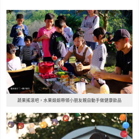
蔬果搖滾吧，水果姐姐帶領小朋友親自動手做健康飲品