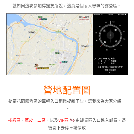
就如同這次參加得露友所說，這真是個耐人尋味的露營區。
營地配置圖
祕密花園露營區的車輛入口稍微複雜了些，讓我來為大家介紹一
下
棧板區
、
草皮一二區
，以及
VIP區
由卸貨區入口進入卸貨，然
後開下去停車場停放