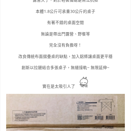
露營久了，對於輕裝備總是無法抗拒
本體1.8公斤可承重30公斤的桌子
有著不錯的桌面空間
無論是帶出門露營、野餐等
完全沒有負擔呀！
改良傳統布面摺疊桌的缺點，加入鋁條讓桌面更平穩
創新以拉鏈結合多張桌子，無縫接軌~ 無限延伸~
實在是太吸引人了