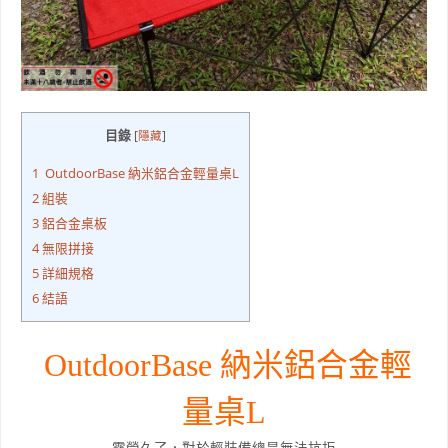
目錄
[
隱藏
]
1
OutdoorBase 納米鋁合金輕量桌L
2
組裝
3
鋁合金桌板
4
無限拼接
5
詳細規格
6
結語
OutdoorBase 納米鋁合金輕
量桌L