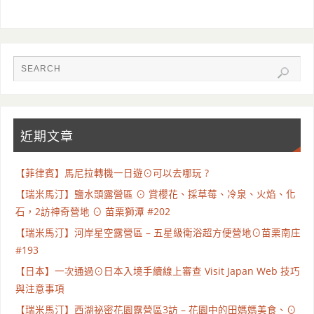
近期文章
【菲律賓】馬尼拉轉機一日遊⊙可以去哪玩 ?
【瑞米馬汀】鹽水頭露營區 ⊙ 賞櫻花、採草莓、冷泉、火焰、化
石，2訪神奇營地 ⊙ 苗栗獅潭 #202
【瑞米馬汀】河岸星空露營區 – 五星級衛浴超方便營地⊙苗栗南庄
#193
【日本】一次通過⊙日本入境手續線上審查 Visit Japan Web 技巧
與注意事項
【瑞米馬汀】西湖祕密花園露營區3訪 – 花園中的田媽媽美食、⊙