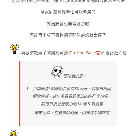
組裝或收納也很簡單，速度比Snowline 那種組合積木桌都快
是家庭露營輕量化可以考慮的
外出野餐也非常適合喔
若能再出桌下置物網等配件的話就太棒了
喜歡這款桌子的朋友可到
OutdoorBase官網
看詳細介紹
要注意的是：
目前販售L款收納長度有80公分，若想帶出國
露營的話，請先量看看是否放的進行李箱喔，
期待日後會有較小的 M 或 S 款販售
屬布面桌，在煮食的時候，仍要注意隔熱喔