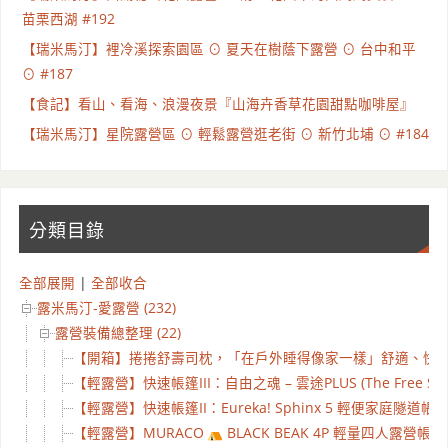
苗栗西湖 #192
【瑞米馬汀】裡冷溪探索園區 ⊙ 夏天在樹蔭下露營 ⊙ 台中和平
⊙ #187
【食記】看山、看海、浪漫夜景『山海卉香草花園甜點咖啡屋』
【瑞米馬汀】星院露營區 ⊙ 輕鬆露營逛老街 ⊙ 新竹北埔 ⊙ #184
分類目錄
全部展開
|
全部收合
露米馬汀-愛露營 (232)
露營裝備總整理 (22)
【開箱】捲捲舒壽司枕，「在戶外睡得像家一樣」舒適、快
【輕露營】快速帳篷III：自由之魂 – 雲途PLUS (The Free Spir
【輕露營】快速帳篷II：Eureka! Sphinx 5 輕便家庭隧道帳
【輕露營】MURACO
BLACK BEAK 4P 輕量四人露營帳