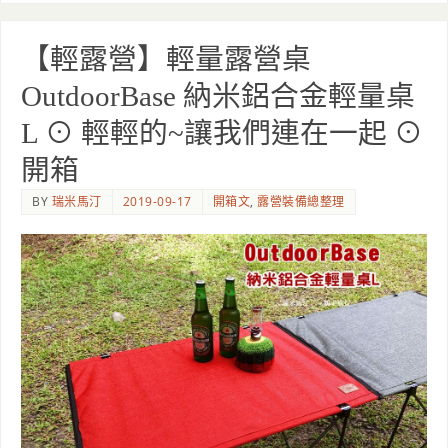
【輕露營】輕量露營桌
OutdoorBase 納米鋁合金輕量桌
L ⊙ 輕輕的~讓我們連在一起 ⊙
開箱
BY
瑞米馬汀
2019-09-17
開箱文
,
露營裝備總整理