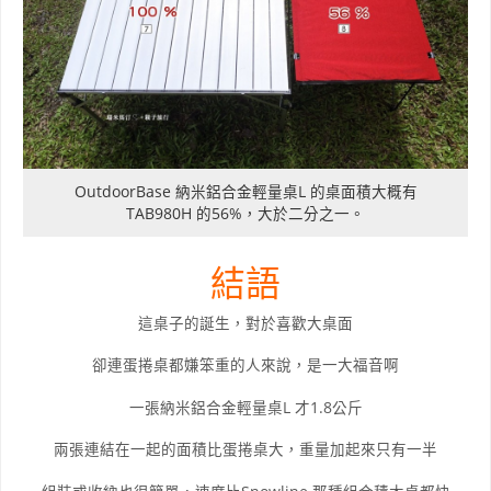
OutdoorBase 納米鋁合金輕量桌L 的桌面積大概有
TAB980H 的56%，大於二分之一。
結語
這桌子的誕生，對於喜歡大桌面
卻連蛋捲桌都嫌笨重的人來說，是一大福音啊
一張納米鋁合金輕量桌L 才1.8公斤
兩張連結在一起的面積比蛋捲桌大，重量加起來只有一半