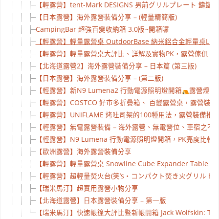
【輕露營】tent-Mark DESIGNS 男前グリルプレート 
【日本露營】海外露營裝備分享 – (輕量精簡版)
CampingBar 超強百變收納箱 3.0版~開箱囉
【輕露營】輕量露營桌 OutdoorBase 納米鋁合金輕量桌L 
【輕露營】輕量露營桌大評比、詳解及實物PK，露營傢俱、
【北海道露營2】海外露營裝備分享 – 日本篇 (第三版)
【日本露營】海外露營裝備分享 – (第二版)
【輕露營】新N9 Lumena2 行動電源照明燈開箱
露營燈推
【輕露營】COSTCO 好市多折疊箱、 百變露營桌，露營裝備
【輕露營】UNIFLAME 烤吐司架的100種用法，露營裝備推薦 (
【輕露營】無電露營裝備 – 海外露營、無電營位、車宿之不
【輕露營】N9 Lumena 行動電源照明燈開箱，PK亮度比較
【歐洲露營】海外露營裝備分享
【輕露營】輕量露營桌 Snowline Cube Expander Tabl
【輕露營】超輕量焚火台(笑’s・コンパクト焚き火グリル B-6君
【瑞米馬汀】超實用露營小物分享
【北海道露營】日本露營裝備分享 – 第一版
【瑞米馬汀】快速帳篷大評比暨新帳開箱 Jack Wolfskin: TRAVEL 