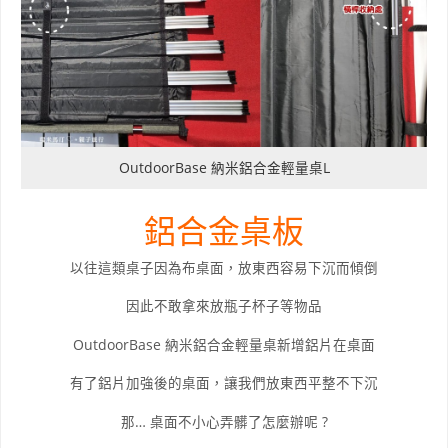
OutdoorBase 納米鋁合金輕量桌L
鋁合金桌板
以往這類桌子因為布桌面，放東西容易下沉而傾倒
因此不敢拿來放瓶子杯子等物品
OutdoorBase 納米鋁合金輕量桌新增鋁片在桌面
有了鋁片加強後的桌面，讓我們放東西平整不下沉
那… 桌面不小心弄髒了怎麼辦呢 ?