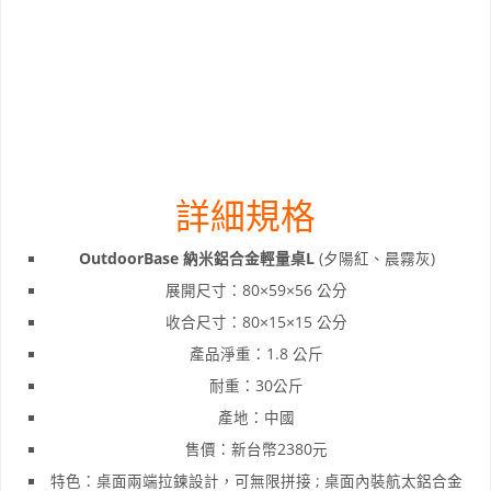
詳細規格
OutdoorBase 納米鋁合金輕量桌L
(夕陽紅、晨霧灰)
展開尺寸：80×59×56 公分
收合尺寸：80×15×15 公分
產品淨重：1.8 公斤
耐重：30公斤
產地：中國
售價：新台幣2380元
特色：桌面兩端拉鍊設計，可無限拼接 ; 桌面內裝航太鋁合金