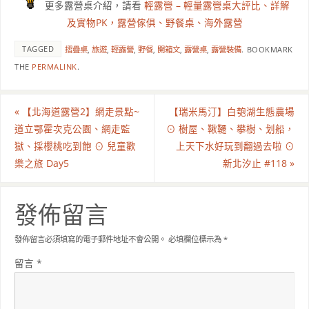
更多露營桌介紹，請看
輕露營 – 輕量露營桌大評比、詳解
及實物PK，露營傢俱、野餐桌、海外露營
TAGGED
摺疊桌
,
旅遊
,
輕露營
,
野餐
,
開箱文
,
露營桌
,
露營裝備
.
BOOKMARK
THE
PERMALINK
.
«
【北海道露營2】網走景點~
【瑞米馬汀】白匏湖生態農場
道立鄂霍次克公園、網走監
⊙ 樹屋、鞦韆、攀樹、划船，
獄、採櫻桃吃到飽 ⊙ 兒童歡
上天下水好玩到翻過去啦 ⊙
樂之旅 Day5
新北汐止 #118
»
發佈留言
發佈留言必須填寫的電子郵件地址不會公開。
必填欄位標示為
*
留言
*