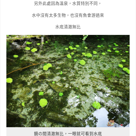
另外此處因為溫泉，水質特別不同，
水中沒有太多生物，也沒有魚會游過來
水底清澈無比
鏡の間清澈無比，一眼就可看到水底