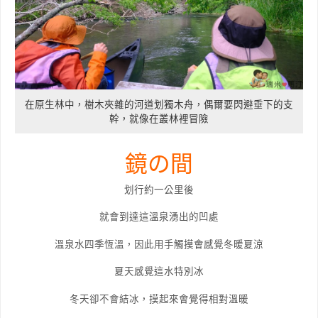
在原生林中，樹木夾雜的河道划獨木舟，偶爾要閃避垂下的支
幹，就像在叢林裡冒險
鏡の間
划行約一公里後
就會到達這溫泉湧出的凹處
溫泉水四季恆溫，因此用手觸摸會感覺冬暖夏涼
夏天感覺這水特別冰
冬天卻不會結冰，摸起來會覺得相對溫暖