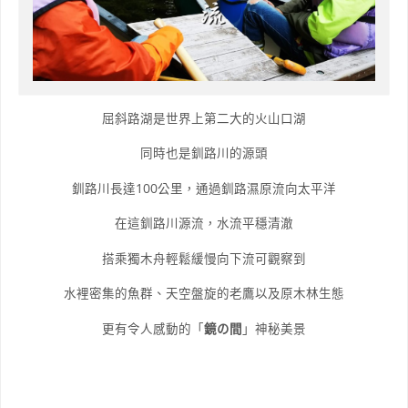
屈斜路湖是世界上第二大的火山口湖
同時也是釧路川的源頭
釧路川長達100公里，通過釧路濕原流向太平洋
在這釧路川源流，水流平穩清澈
搭乘獨木舟輕鬆緩慢向下流可觀察到
水裡密集的魚群、天空盤旋的老鷹以及原木林生態
更有令人感動的「
鏡の間
」神秘美景