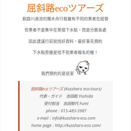
屈斜路ecoツアーズ
釧路川源流的獨木舟行程雖有不同的業者在經營
但業者不是集中在某個下水點，而是分散各處
因此建議行前就找好資料，最好事先預約
下水點旁邊是找不到業者報名的喔！
我們預約的是這家
屈斜路ecoツアーズ
(Kussharo eco-tours)
代表・ガイド 吉田聡 Yoshida
受付担当 吉田郁代 Fumi
phone : 015-483-3987
e-mail :
info@kussharo-eco.com
home page : http://kussharo-eco.com/