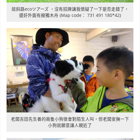
屈斜路ecoツアーズ ，沒有招牌讓我懷疑了一下是否走錯了，
還好外面有艘獨木舟 (Map code： 731 491 180*42)
老闆吉田先生養的兩隻小狗很會對陌生人叫，但老闆安撫一下
小狗就願意讓人親近了