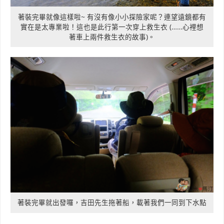
著裝完畢就像這樣啦~ 有沒有像小小探險家呢？連望遠鏡都有
實在是太專業啦！這也是此行第一次穿上救生衣 (……心裡想
著車上兩件救生衣的故事)。
著裝完畢就出發囉，吉田先生拖著船，載著我們一同到下水點