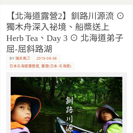
【北海道露營2】釧路川源流 ⊙
獨木舟深入祕境、船槳送上
Herb Tea、Day 3 ⊙ 北海道弟子
屈-屈斜路湖
BY
瑞米馬汀
2019-08-08
日本北海道露營遊
,
露營(日本-北海道)