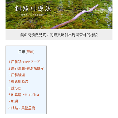
鏡の間清澈見底，同時又反射出周圍森林的樣貌
目錄
[
隱藏
]
1
屈斜路ecoツアーズ
2
屈斜路湖~眺湖橋啟程
3
屈斜路湖
4
釧路川源流
5
鏡の間
6
船槳送上Herb Tea
7
抓蝦
8
終點：美登里橋