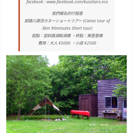
facebook : www.facebook.com/kussharo.eco
我們報名的行程是
釧路川源流カヌーショートツアー (Canoe tour of
3km 90minutes Short tour)
起點：屈斜路湖眺湖橋 ，終點：美登里橋
費用：大人 ¥5000 ，小孩 ¥2500