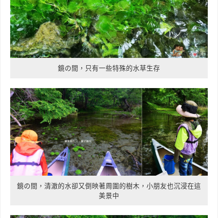
鏡の間，只有一些特殊的水草生存
鏡の間，清澈的水卻又倒映著周圍的樹木，小朋友也沉浸在這
美景中