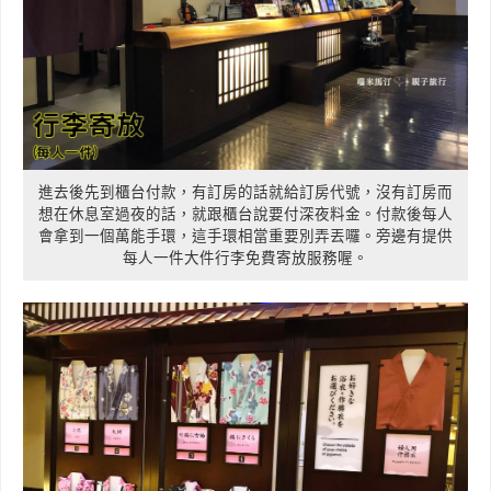
進去後先到櫃台付款，有訂房的話就給訂房代號，沒有訂房而
想在休息室過夜的話，就跟櫃台說要付深夜料金。付款後每人
會拿到一個萬能手環，這手環相當重要別弄丟囉。旁邊有提供
每人一件大件行李免費寄放服務喔。