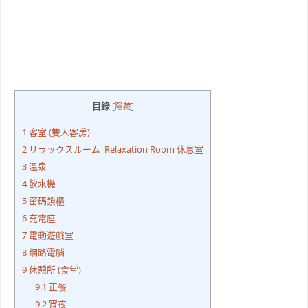
目錄
[
隱藏
]
1
客室 (雙人客房)
2
リラックスルーム Relaxation Room 休息室
3
溫泉
4
飲水機
5
密碼鎖櫃
6
充電座
7
電動遊戲室
8
網路電腦
9
休憩所 (食堂)
9.1
正餐
9.2
宵夜