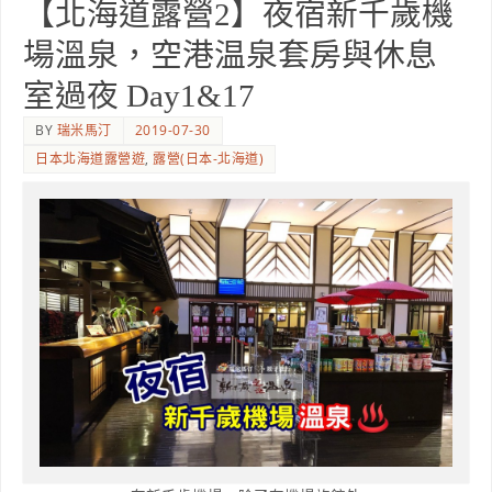
【北海道露營2】夜宿新千歲機
場溫泉，空港温泉套房與休息
室過夜 Day1&17
BY
瑞米馬汀
2019-07-30
日本北海道露營遊
,
露營(日本-北海道)