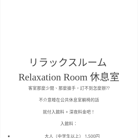
リラックスルーム
Relaxation Room 休息室
客室那麼少間、那麼搶手，訂不到怎麼辦??
不介意睡在公共休息室躺椅的話
就付入館料 + 深夜料金吧！
入館料：
大人（中学生以上） 1,500円