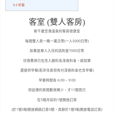
9.3
早餐
客室 (雙人客房)
新千歲空港溫泉的客房很便宜
每間雙人房一晚一萬日幣(一人5000日幣)
如果是單人入住的話則是7000日幣
住宿費用已包含入館料及深夜料金，超划算
還提供早餐(若非住房但有付深夜料金也含早餐)
早餐時間為 6:00 – 9:00
但這裡的房間數很稀少，才11間而已
在5個月前的1號開放訂房
(於1號0點開放網路訂房5間，其餘於1號9點開放電話訂房)