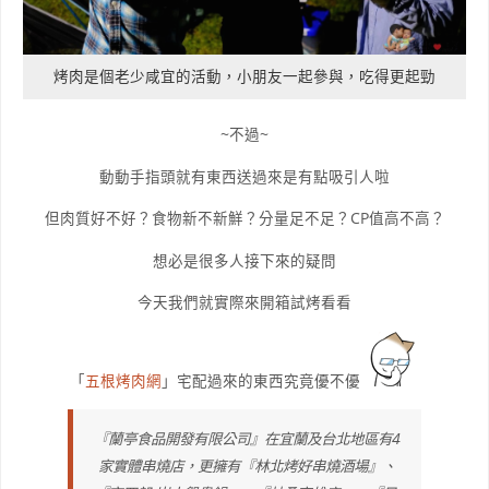
烤肉是個老少咸宜的活動，小朋友一起參與，吃得更起勁
~不過~
動動手指頭就有東西送過來是有點吸引人啦
但肉質好不好？食物新不新鮮？分量足不足？CP值高不高？
想必是很多人接下來的疑問
今天我們就實際來開箱試烤看看
「
五根烤肉網
」宅配過來的東西究竟優不優
『蘭亭食品開發有限公司』在宜蘭及台北地區有4
家實體串燒店，更擁有『林北烤好串燒酒場』、