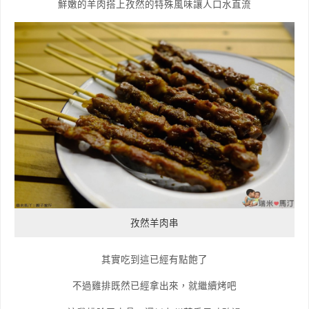
鮮嫩的羊肉搭上孜然的特殊風味讓人口水直流
孜然羊肉串
其實吃到這已經有點飽了
不過雞排既然已經拿出來，就繼續烤吧