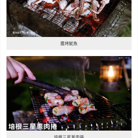
醬烤魷魚
培根三星蔥肉捲