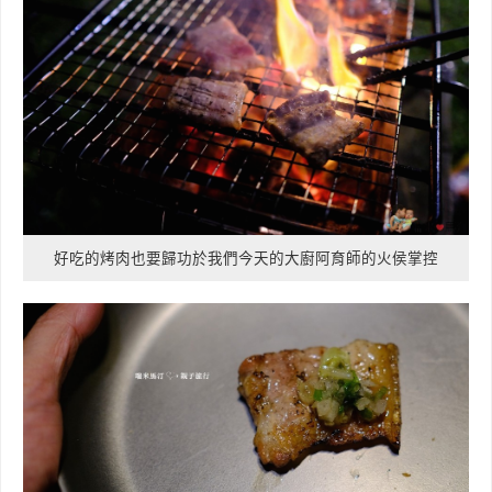
好吃的烤肉也要歸功於我們今天的大廚阿育師的火侯掌控