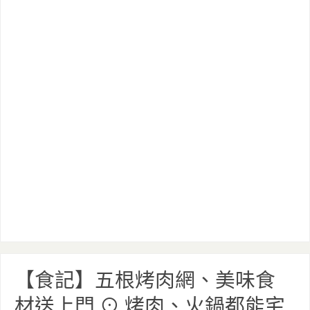
【食記】五根烤肉網、美味食
材送上門 ⊙ 烤肉、火鍋都能宅