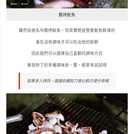
醬烤魷魚
雖然這道名叫醬烤魷魚，但其實牠是整隻魷魚鮮凍的
事先沒有調味才可以吃出他的新鮮
因此我們可以選擇自己喜歡的調味方式
畢竟附了好多種調味粉、醬，都拿來試試呀
如果多人烤肉，建議自備剪刀會比較方便分食喔