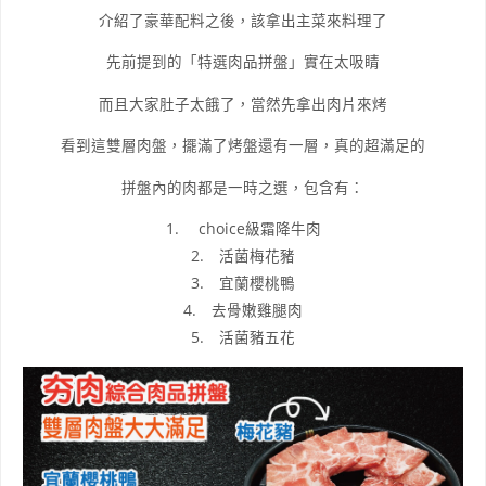
介紹了豪華配料之後，該拿出主菜來料理了
先前提到的「特選肉品拼盤」實在太吸睛
而且大家肚子太餓了，當然先拿出肉片來烤
看到這雙層肉盤，擺滿了烤盤還有一層，真的超滿足的
拼盤內的肉都是一時之選，包含有：
1. choice級霜降牛肉
2. 活菌梅花豬
3. 宜蘭櫻桃鴨
4. 去骨嫩雞腿肉
5. 活菌豬五花