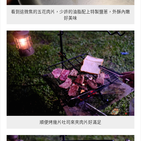
看到這微焦的五花肉片，少許的油脂配上特製鹽蔥，外酥內嫩
好美味
順便烤幾片吐司來夾肉片好滿足