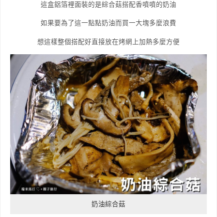
這盒鋁箔裡面裝的是綜合菇搭配香噴噴的奶油
如果要為了這一點點奶油而買一大塊多麼浪費
想這樣整個搭配好直接放在烤網上加熱多麼方便
奶油綜合菇