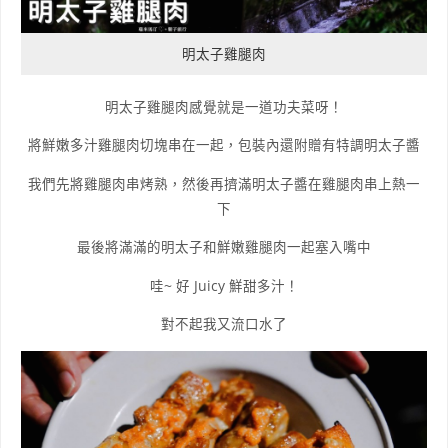
明太子雞腿肉
明太子雞腿肉感覺就是一道功夫菜呀！
將鮮嫩多汁雞腿肉切塊串在一起，包裝內還附贈有特調明太子醬
我們先將雞腿肉串烤熟，然後再擠滿明太子醬在雞腿肉串上熱一
下
最後將滿滿的明太子和鮮嫩雞腿肉一起塞入嘴中
哇~ 好 Juicy 鮮甜多汁！
對不起我又流口水了