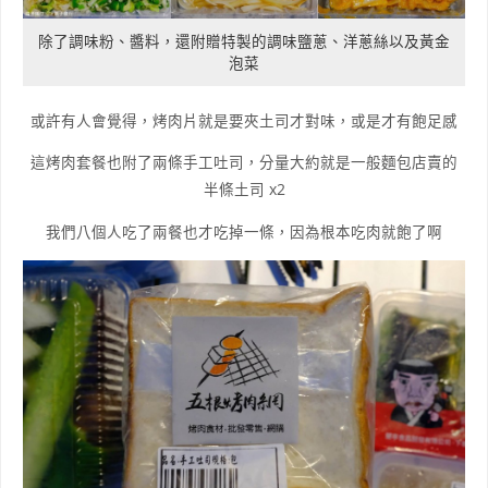
除了調味粉、醬料，還附贈特製的調味鹽蔥、洋蔥絲以及黃金
泡菜
或許有人會覺得，烤肉片就是要夾土司才對味，或是才有飽足感
這烤肉套餐也附了兩條手工吐司，分量大約就是一般麵包店賣的
半條土司 x2
我們八個人吃了兩餐也才吃掉一條，因為根本吃肉就飽了啊