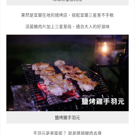
果然是宜蘭在地的燒烤店，搭配宜蘭三星蔥不手軟
活菌豬肉片加上三星蔥段，適合大人的好滋味
鹽烤雞手羽元
手羽元是甚麼呢？ 就是將翅腿肉去骨