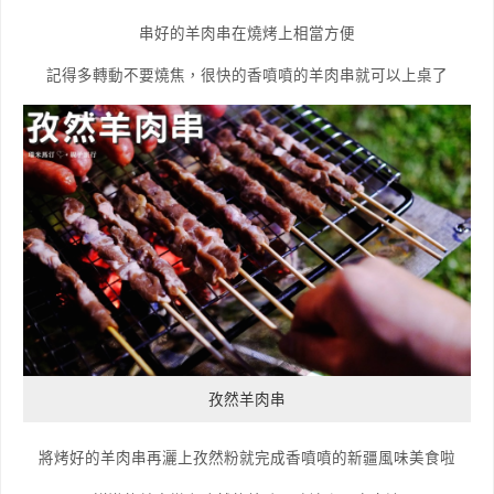
串好的羊肉串在燒烤上相當方便
記得多轉動不要燒焦，很快的香噴噴的羊肉串就可以上桌了
孜然羊肉串
將烤好的羊肉串再灑上孜然粉就完成香噴噴的新疆風味美食啦