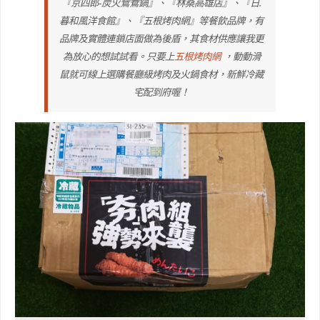
『京四郎-炭火鴛鴦鍋』、『林桑高雄店』、『日.
暮和風洋食館』、『五根烤肉網』等餐飲品牌，有
品牌及實體連鎖店面做為後盾，其食材供應讓我更
為放心的想試試看。只要上
五根烤肉網
，動動滑
鼠就可線上選購餐廳級烤肉及火鍋食材，新鮮冷藏
宅配到府喔！