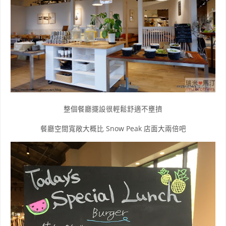
整個餐廳擺設很輕鬆舒適不壅擠
餐廳
空間寬敞大概比 Snow Peak 店面大兩倍吧