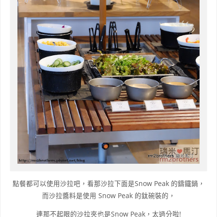
點餐都可以使用沙拉吧
，看那沙拉下面是
Snow Peak 的
鑄鐵鍋
，
而
沙拉醬料是使用 Snow Peak 的鈦碗裝的
，
連那不起眼的沙拉夾也是
Snow Peak
，
太過分啦!