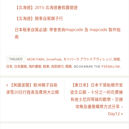
【北海道】2015-北海道暑假露營遊
【北海道】開車自駕親子行
日本租車自駕必讀: 學會查詢mapcode 及 mapcode 製作指
南
TAGGED
MORI PARK
,
SnowPeak
,
モリパーク アウトドアヴィレッジ
,
旅遊
,
日本
,
日本露營
,
海外露營
,
租車
,
自助旅行
,
關東
.
BOOKMARK THE
PERMALINK
.
«
【英國波蘭】歐洲親子自助
【東日本】日本千葉船橋市安
滑雪20日行程表及費用大公開
徒生公園 – 十分之一的花費擁
有迪士尼同等級的歡樂，交通
攻略及優惠購票方式分享 –
Day12
»