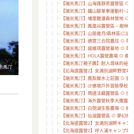
【瑞米馬汀】山海匯靜思露營區 ⊙ 背
【瑞米馬汀】鐵山腳單車運動村~2訪 
【瑞米馬汀】埔里聽瀑森林營地 ⊙ 1
【瑞米馬汀】鳳凰谷露營區 – 樹林下怎
【瑞米馬汀】山居歲月(森林區)二訪 ⊙
【瑞米馬汀】通霄三合院農庒 ⊙ 草皮
【瑞米馬汀】諾維琪露營基地 ⊙ 草皮
【瑞米馬汀】HOLA露營農場 ⊙ 療
【瑞米馬汀親子團】耐人尋味的祕密花園
【北海道露營2】女満別湖畔野営場探勘
【瑞米馬汀】鳳梨屋水上莊園 ⊙ 豪華露
【瑞米馬汀】沙連墩戶外冒險學校 ⊙ 
【瑞米馬汀】瑪達法籟露營區 ⊙ 步道、
【瑞米馬汀】海外露營秋季大團露 ⊙ 老
【瑞米馬汀】白匏湖生態農場 ⊙ 樹屋
【瑞米馬汀】仙湖露營區 ⊙ 夢幻的 Tif
【北海道露營2】女満別湖畔キャンプ場 
【北海道露營2】呼人浦キャンプ場探勘