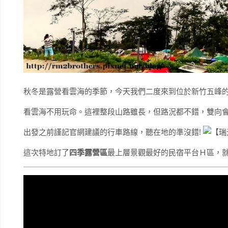
秋冬是露營看雲海的季節，今天我們二度來到位於新竹五峰
看雲海不用玩命。這裡整段山路雖長，但路況都不錯，雙向
出發之前謹記官網建議的行車路線，聽在地的準沒錯!
這次特地訂了
四季露營區
最上層景觀最好的民宿平台Ｈ區，就