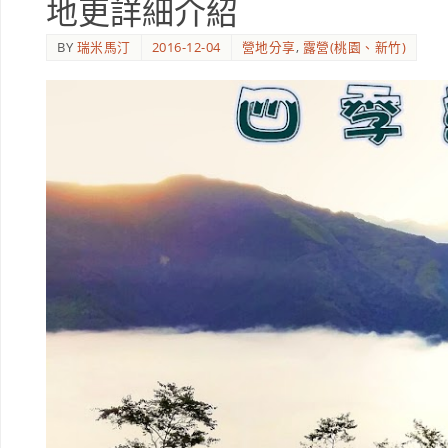
地更詳細介紹
BY
瑞米馬汀
2016-12-04
營地分享
,
露營(桃園、新竹)