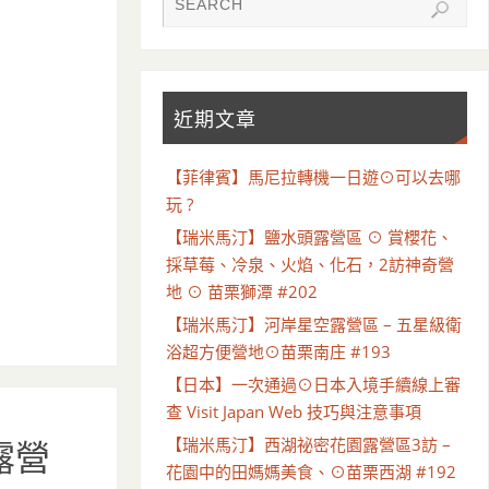
近期文章
【菲律賓】馬尼拉轉機一日遊⊙可以去哪
玩 ?
【瑞米馬汀】鹽水頭露營區 ⊙ 賞櫻花、
採草莓、冷泉、火焰、化石，2訪神奇營
地 ⊙ 苗栗獅潭 #202
【瑞米馬汀】河岸星空露營區 – 五星級衛
浴超方便營地⊙苗栗南庄 #193
【日本】一次通過⊙日本入境手續線上審
查 Visit Japan Web 技巧與注意事項
【瑞米馬汀】西湖祕密花園露營區3訪 –
露營
花園中的田媽媽美食、⊙苗栗西湖 #192