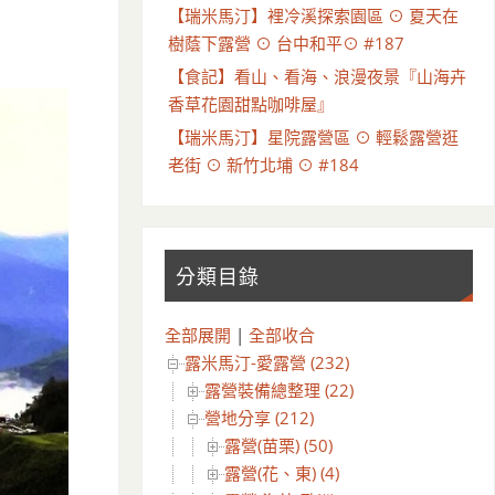
【瑞米馬汀】裡冷溪探索園區 ⊙ 夏天在
樹蔭下露營 ⊙ 台中和平⊙ #187
【食記】看山、看海、浪漫夜景『山海卉
香草花園甜點咖啡屋』
【瑞米馬汀】星院露營區 ⊙ 輕鬆露營逛
老街 ⊙ 新竹北埔 ⊙ #184
分類目錄
全部展開
|
全部收合
露米馬汀-愛露營 (232)
露營裝備總整理 (22)
營地分享 (212)
露營(苗栗) (50)
露營(花、東) (4)