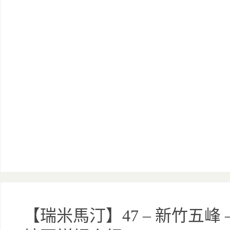
【瑞米馬汀】47 – 新竹五