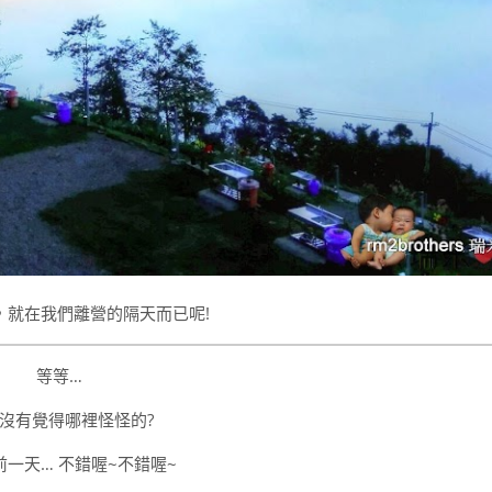
，就在我們離營的隔天而已呢!
等等…
沒有覺得哪裡怪怪的?
前一天… 不錯喔~不錯喔~