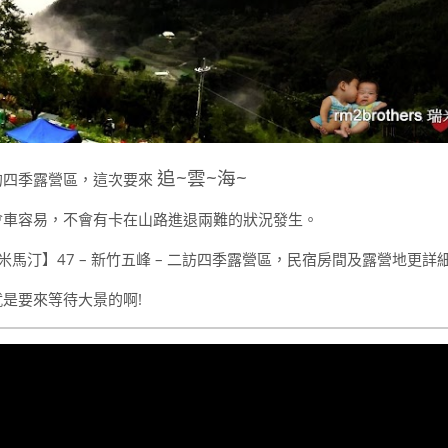
追~雲~海~
的四季露營區，這次要來
會車容易，不會有卡在山路進退兩難的狀況發生。
是要來等待大景的啊!