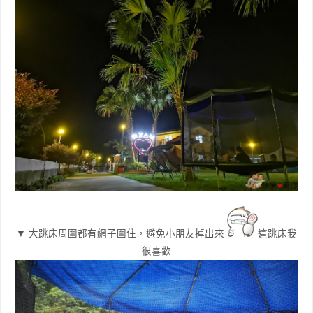
▼ 大跳床周圍都有網子圍住，避免小朋友掉出來
這跳床我
很喜歡