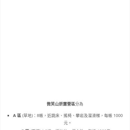
微笑山妍露營區
分為
A 區
(草地)：8帳，近跳床、搖椅、攀岩及溜滑梯，每帳 1000
元。