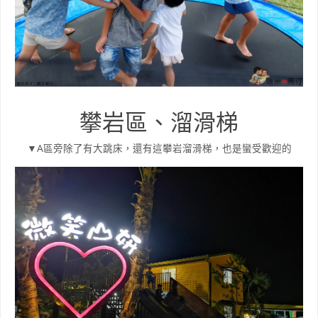
攀岩區、溜滑梯
▼A區旁除了有大跳床，還有這攀岩溜滑梯，也是蠻受歡迎的