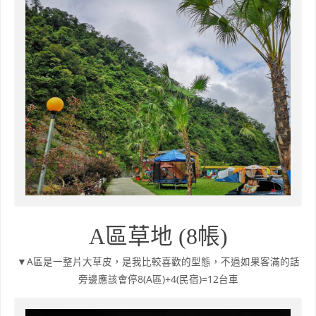
A區草地 (8帳)
▼A區是一整片大草皮，是我比較喜歡的型態，不過如果客滿的話
旁邊應該會停8(A區)+4(民宿)=12台車