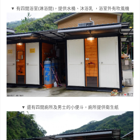
▼ 有四間浴室(淋浴間)，提供水桶、沐浴乳 ，浴室外有吹風機
▼ 還有四間廁所及男士的小便斗，廁所提供衛生紙