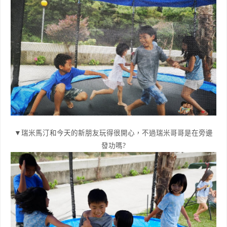
▼瑞米馬汀和今天的新朋友玩得很開心，不過瑞米哥哥是在旁邊
發功嗎?