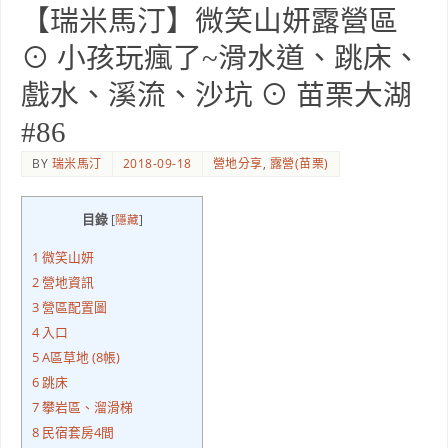
【瑞米馬汀】微笑山妍露營區
⊙ 小孩玩瘋了~滑水道、跳床、
戲水、溪流、沙坑 ⊙ 苗栗大湖
#86
BY
瑞米馬汀
2018-09-18
營地分享
,
露營(苗栗)
目錄
[
隱藏
]
1
微笑山妍
2
營地資訊
3
營區配置圖
4
入口
5
A區草地 (8帳)
6
跳床
7
攀岩區、溜滑梯
8
民宿套房4間