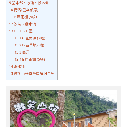
9
營本部、冰箱、飲水機
10
衛浴(營本部旁)
11
B 區雨棚 (9帳)
12
沙坑、戲水池
13
C、D、E 區
13.1
C 區雨棚 (7帳)
13.2
D 區草地 (8帳)
13.3
衛浴
13.4
E 區雨棚 (5帳)
14
滑水道
15
微笑山妍露營區詳細資訊