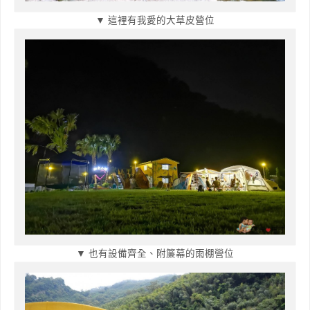
▼ 這裡有我愛的大草皮營位
▼ 也有設備齊全、附簾幕的雨棚營位