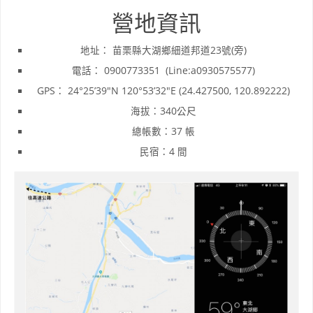
營地資訊
地址： 苗栗縣大湖鄉細道邦道23號(旁)
電話： 0900773351 (Line:a0930575577)
GPS： 24°25’39″N 120°53’32″E (24.427500, 120.892222)
海拔：340公尺
總帳數：37 帳
民宿：4 間