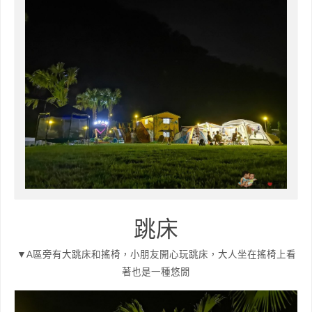
跳床
▼A區旁有大跳床和搖椅，小朋友開心玩跳床，大人坐在搖椅上看
著也是一種悠閒