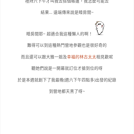
禮拜六下午才叫我去搭個帳篷，我怎麼可能去
結果… 遠端傳來說是睡房間~
睡房間耶~ 超適合我這種懶人的啊！
難得可以到這種熱門營地參觀也是很好奇的
而且還可以跟大雅一姐及
幸福的林古太太
相見歡呢
聽她們說是一開幕就訂位才搶到位的呀
於是本週就創下了我最晚(週六下午四點多)出發的紀錄
到營地都天黑了呀~