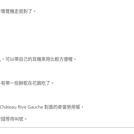
音導覽機走就對了。
孔，可以帶自己的耳機來用比較方便喔。
午有帶一些餅乾在花園吃了。
hâteau Rive Gauche 對面的麥當勞用餐，
付錢等待叫號。