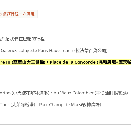
) 瘋狂行程一次滿足
此介紹我們在巴黎的行程
aleries Lafayette Paris Haussmann (拉法葉百貨公司)
andre III (亞歷山大三世橋)，Place de la Concorde (協和廣場+摩
，Amorino (小天使花瓣冰淇淋)，Au Vieux Colombier (平價油封鴨餐廳)
ffel Tour (艾菲爾鐵塔)，Parc Champ de Mars(戰神廣場)