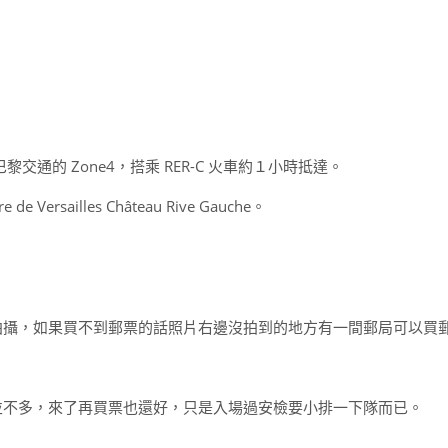
位於巴黎交通的 Zone4，搭乘 RER-C 火車約１小時抵達。
Versailles Château Rive Gauche。
拍攝，如果買不到郵票的話照片右邊沒拍到的地方有一間郵局可以買
並不多，來了再買票也還好，只是入場過安檢要小排一下隊而已。