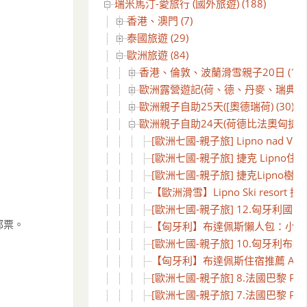
瑞米馬汀-愛旅行 (國外旅遊) (188)
香港、澳門 (7)
泰國旅遊 (29)
歐洲旅遊 (84)
香港、倫敦、波蘭滑雪親子20日 (1)
歐洲露營遊記(荷、德、丹麥、瑞典) (2
歐洲親子自助25天([奧德瑞荷) (30)
歐洲親子自助24天(荷德比法奧匈捷) 瘋
[歐洲七國-親子旅] Lipno nad 
[歐洲七國-親子旅] 捷克 Lipno住宿推薦
[歐洲七國-親子旅] 捷克Lipno樹頂步道 Li
【歐洲滑雪】Lipno Ski resort 
[歐洲七國-親子旅] 12.匈牙利國會
郵票。
【匈牙利】布達佩斯懶人包：小孩
[歐洲七國-親子旅] 10.匈牙利布達佩
【匈牙利】布達佩斯住宿推薦 Amber T
[歐洲七國-親子旅] 8.法國巴黎 Par
[歐洲七國-親子旅] 7.法國巴黎 Pa