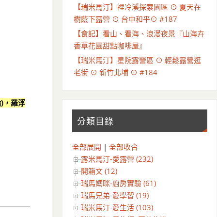
【瑞米馬汀】裡冷溪探索園區 ⊙ 夏天在
樹蔭下露營 ⊙ 台中和平⊙ #187
【食記】看山、看海、浪漫夜景『山海卉
香草花園甜點咖啡屋』
【瑞米馬汀】星院露營區 ⊙ 輕鬆露營逛
老街 ⊙ 新竹北埔 ⊙ #184
天輪)，羅浮
分類目錄
全部展開
|
全部收合
，
露米馬汀-愛露營 (232)
開箱文 (12)
瑞馬媽咪-廚房實驗 (61)
瑞馬兄弟-愛學習 (19)
瑞米馬汀-愛生活 (103)