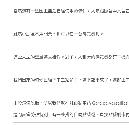
當然還有一些國王皇后曾經使用的傢俱，大家跟隨著中文語
雖然小朋友不用門票，也可以借一台導覽機呢。
這些大型的壁畫還真雄偉。對了，大部分的導覽機都有耳機
我們出來的時候已經下午三點多了，還下起雨來了，還好上
由於還沒吃飯，所以我們就在凡爾賽車站 Gare de Versailles C
這間麥當勞很特別，有一整排的自助點餐機，直接點餐刷卡