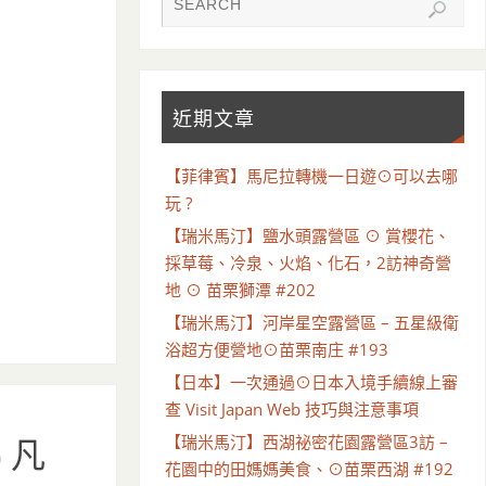
近期文章
【菲律賓】馬尼拉轉機一日遊⊙可以去哪
玩 ?
【瑞米馬汀】鹽水頭露營區 ⊙ 賞櫻花、
採草莓、冷泉、火焰、化石，2訪神奇營
地 ⊙ 苗栗獅潭 #202
【瑞米馬汀】河岸星空露營區 – 五星級衛
浴超方便營地⊙苗栗南庄 #193
【日本】一次通過⊙日本入境手續線上審
查 Visit Japan Web 技巧與注意事項
【瑞米馬汀】西湖祕密花園露營區3訪 –
 凡
花園中的田媽媽美食、⊙苗栗西湖 #192