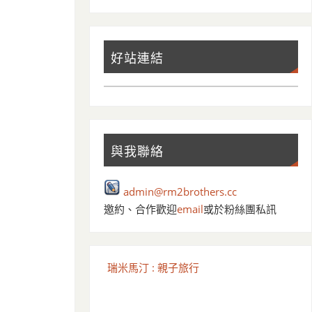
好站連結
與我聯絡
admin@rm2brothers.cc
邀約、合作歡迎
email
或於粉絲團私訊
瑞米馬汀 : 親子旅行