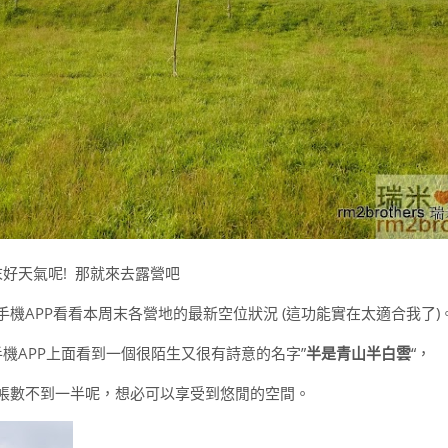
好天氣呢!
那就來去露營吧
機APP看看本周末各營地的最新空位狀況 (這功能實在太適合我了)
機APP上面看到一個很陌生又很有詩意的名字”
半是青山半白雲
“，
訂位的帳數不到一半呢，想必可以享受到悠閒的空間。