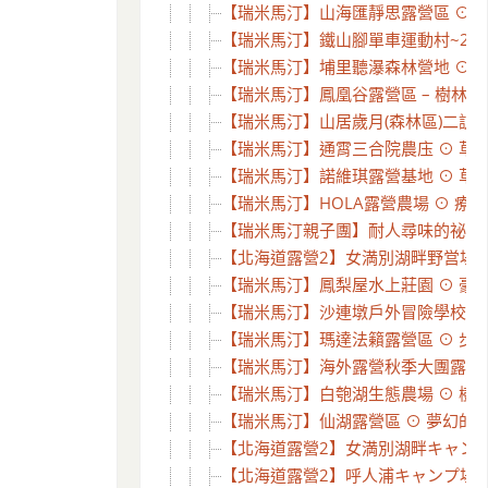
【瑞米馬汀】山海匯靜思露營區 ⊙ 背
【瑞米馬汀】鐵山腳單車運動村~2訪 
【瑞米馬汀】埔里聽瀑森林營地 ⊙ 1
【瑞米馬汀】鳳凰谷露營區 – 樹林下怎
【瑞米馬汀】山居歲月(森林區)二訪 ⊙
【瑞米馬汀】通霄三合院農庒 ⊙ 草皮
【瑞米馬汀】諾維琪露營基地 ⊙ 草皮
【瑞米馬汀】HOLA露營農場 ⊙ 療
【瑞米馬汀親子團】耐人尋味的祕密花園
【北海道露營2】女満別湖畔野営場探勘
【瑞米馬汀】鳳梨屋水上莊園 ⊙ 豪華露
【瑞米馬汀】沙連墩戶外冒險學校 ⊙ 
【瑞米馬汀】瑪達法籟露營區 ⊙ 步道、
【瑞米馬汀】海外露營秋季大團露 ⊙ 老
【瑞米馬汀】白匏湖生態農場 ⊙ 樹屋
【瑞米馬汀】仙湖露營區 ⊙ 夢幻的 Tif
【北海道露營2】女満別湖畔キャンプ場 
【北海道露營2】呼人浦キャンプ場探勘