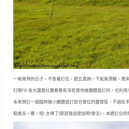
一帳單飛的日子，不急著訂位，週五查詢一下氣象預報，周末
打開FB 各大露營社團看看有沒有營地被團體退訂的，也利用手
本來想訂一個臨時被小團體退訂部分營位的露營區，不過在手
點進去一看，哇! 太棒了(原諒我這麼說啊!營主) ~ 本週