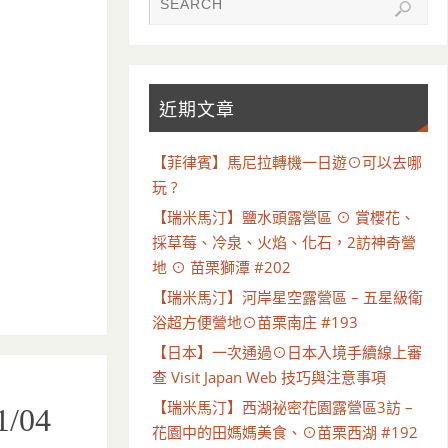
近期文章
【菲律賓】馬尼拉轉機一日遊⊙可以去哪
玩 ?
【瑞米馬汀】鹽水頭露營區 ⊙ 賞櫻花、
採草莓、冷泉、火焰、化石，2訪神奇營
地 ⊙ 苗栗獅潭 #202
【瑞米馬汀】河岸星空露營區 – 五星級衛
浴超方便營地⊙苗栗南庄 #193
【日本】一次通過⊙日本入境手續線上審
查 Visit Japan Web 技巧與注意事項
【瑞米馬汀】西湖祕密花園露營區3訪 –
/04
花園中的田媽媽美食、⊙苗栗西湖 #192