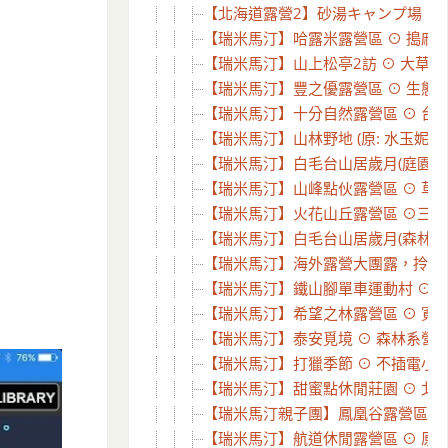
【北海道露營2】砂湯キャンプ場 ⊙ 沙
【瑞米馬汀】哈露米露營區 ⊙ 搗麻糬
【瑞米馬汀】山上松亭2訪 ⊙ 大草皮、
【瑞米馬汀】豐之優露營區 ⊙ 生態豐
【瑞米馬汀】十分自然露營區 ⊙ 台北
【瑞米馬汀】山林野地 (原: 水玉妮光-
【瑞米馬汀】白毛台山居歲月(庭園區)
【瑞米馬汀】山峰點伙露營區 ⊙ 草皮
【瑞米馬汀】火花山丘露營區 ⊙三訪孩
【瑞米馬汀】白毛台山居歲月(森林區)
【瑞米馬汀】海外露營大團露，拎著帳篷
【瑞米馬汀】鐵山腳單車運動村 ⊙ 腳
【瑞米馬汀】希望之林露營區 ⊙ 寬廣
【瑞米馬汀】泰安覓境 ⊙ 森林系營
【瑞米馬汀】打獵季節 ⊙ 不插電小團
【瑞米馬汀】甜蜜點休閒莊園 ⊙ 北海
【瑞米馬汀親子團】鳳凰谷露營區 ⊙ 
【瑞米馬汀】航道休閒露營區 ⊙ 原來