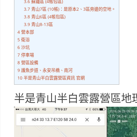
3.6
蘇鐵區 (4帳包區)
3.7
青山7區 (10帳)：是原本2、3區旁邊的空地。
3.8
青山6區 (4帳包區)
3.9
青山8-13區
4
營本部
5
衛浴
6
沙坑
7
停車場
8
營區設備
9
護魚步道、永安吊橋、南河
10
半是青山半白雲露營區資訊 官網
半是青山半白雲露營區地