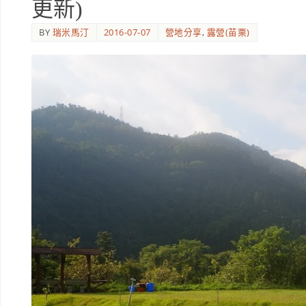
更新)
BY
瑞米馬汀
2016-07-07
營地分享
,
露營(苗栗)