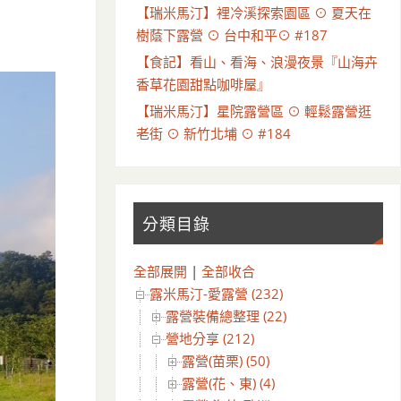
【瑞米馬汀】裡冷溪探索園區 ⊙ 夏天在
樹蔭下露營 ⊙ 台中和平⊙ #187
【食記】看山、看海、浪漫夜景『山海卉
香草花園甜點咖啡屋』
【瑞米馬汀】星院露營區 ⊙ 輕鬆露營逛
老街 ⊙ 新竹北埔 ⊙ #184
分類目錄
全部展開
|
全部收合
露米馬汀-愛露營 (232)
露營裝備總整理 (22)
營地分享 (212)
露營(苗栗) (50)
露營(花、東) (4)