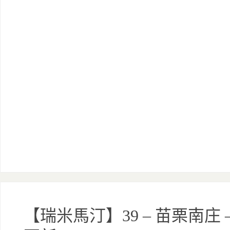
【瑞米馬汀】39 – 苗栗南庄 –