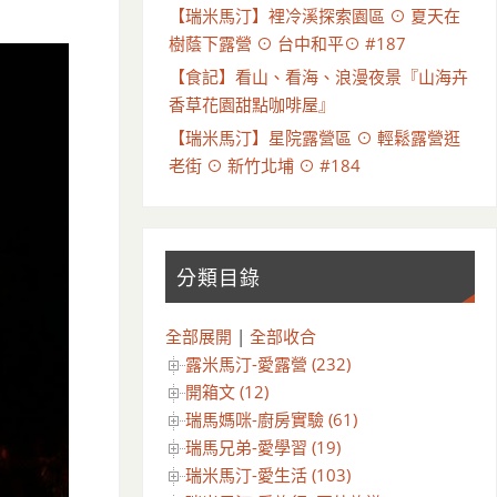
【瑞米馬汀】裡冷溪探索園區 ⊙ 夏天在
樹蔭下露營 ⊙ 台中和平⊙ #187
【食記】看山、看海、浪漫夜景『山海卉
香草花園甜點咖啡屋』
【瑞米馬汀】星院露營區 ⊙ 輕鬆露營逛
老街 ⊙ 新竹北埔 ⊙ #184
分類目錄
全部展開
|
全部收合
露米馬汀-愛露營 (232)
開箱文 (12)
瑞馬媽咪-廚房實驗 (61)
瑞馬兄弟-愛學習 (19)
瑞米馬汀-愛生活 (103)