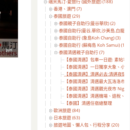
瑞米馬汀-愛旅行 (國外旅遊) (188)
香港、澳門 (7)
泰國旅遊 (29)
泰國親子自助行(曼谷華欣) (2)
泰國自助行(曼谷,華欣,沙美島,白龍王) (
泰國自助行 (象島Koh Chang) (3)
泰國自助行 (蘇梅島 Koh Samui) (10)
泰國清邁親子自助行 (7)
【泰國清邁】包車一日遊: 素帖寺、蒲
【泰國清邁】一日獨享大象、小象家族的驚奇
【泰國清邁】清邁必去:清邁夜間動物園 Chi
【泰國清邁】清邁最大瓦洛洛市集 Waror
【泰國清邁】清邁觀光夜市 Night Baz
【泰國清邁】清邁機場、退稅、免費上網卡(SIM
【泰國】清邁住宿總整理
歐洲旅遊 (84)
日本旅遊 (63)
旅遊地圖、懶人包、行程分享 (20)