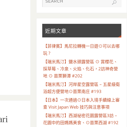
近期文章
【菲律賓】馬尼拉轉機一日遊⊙可以去哪
玩 ?
【瑞米馬汀】鹽水頭露營區 ⊙ 賞櫻花、
採草莓、冷泉、火焰、化石，2訪神奇營
地 ⊙ 苗栗獅潭 #202
【瑞米馬汀】河岸星空露營區 – 五星級衛
浴超方便營地⊙苗栗南庄 #193
【日本】一次通過⊙日本入境手續線上審
查 Visit Japan Web 技巧與注意事項
【瑞米馬汀】西湖祕密花園露營區3訪 –
ri
花園中的田媽媽美食、⊙苗栗西湖 #192