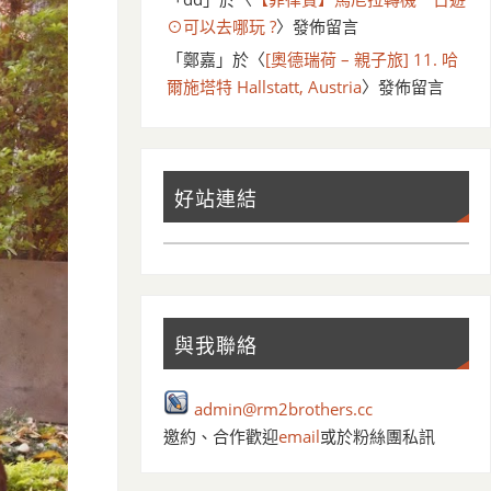
⊙可以去哪玩 ?
〉發佈留言
「
鄭嘉
」於〈
[奧德瑞荷 – 親子旅] 11. 哈
爾施塔特 Hallstatt, Austria
〉發佈留言
好站連結
與我聯絡
admin@rm2brothers.cc
邀約、合作歡迎
email
或於粉絲團私訊