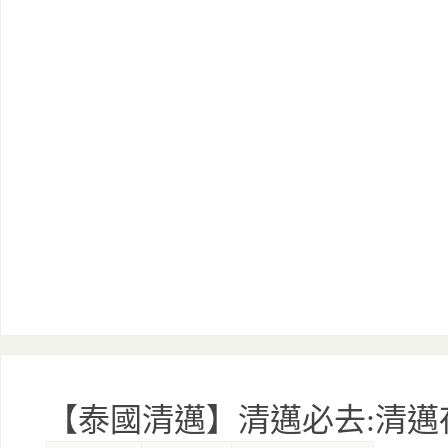
【泰國清邁】清邁必去:清邁夜間動物園 