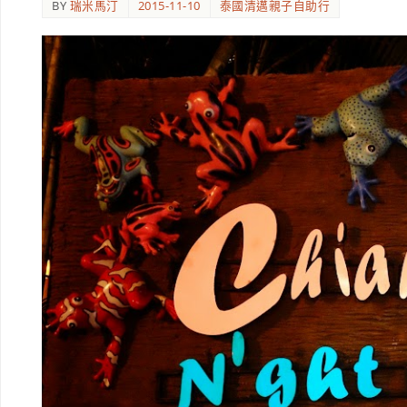
BY
瑞米馬汀
2015-11-10
泰國清邁親子自助行