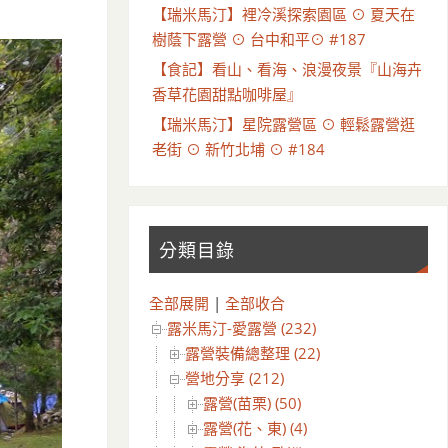
【瑞米馬汀】裡冷溪探索園區 ⊙ 夏天在
樹蔭下露營 ⊙ 台中和平⊙ #187
【食記】看山、看海、浪漫夜景『山海卉
香草花園甜點咖啡屋』
【瑞米馬汀】星院露營區 ⊙ 輕鬆露營逛
老街 ⊙ 新竹北埔 ⊙ #184
分類目錄
全部展開
|
全部收合
露米馬汀-愛露營 (232)
露營裝備總整理 (22)
營地分享 (212)
露營(苗栗) (50)
露營(花、東) (4)