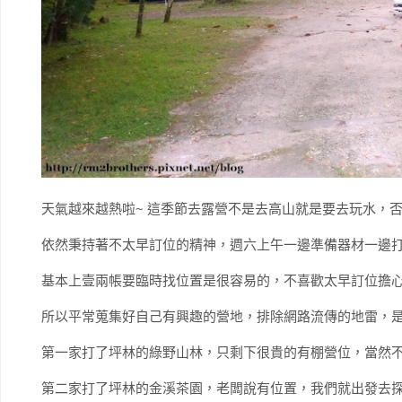
天氣越來越熱啦~ 這季節去露營不是去高山就是要去玩水，否
依然秉持著不太早訂位的精神，週六上午一邊準備器材一邊
基本上壹兩帳要臨時找位置是很容易的，不喜歡太早訂位擔
所以平常蒐集好自己有興趣的營地，排除網路流傳的地雷，
第一家打了坪林的綠野山林，只剩下很貴的有棚營位，當然不
第二家打了坪林的金溪茶園，老闆說有位置，我們就出發去探探