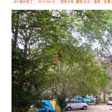
BY
瑞米馬汀
2015-06-23
營地分享
,
露營(台北、基隆、宜蘭)