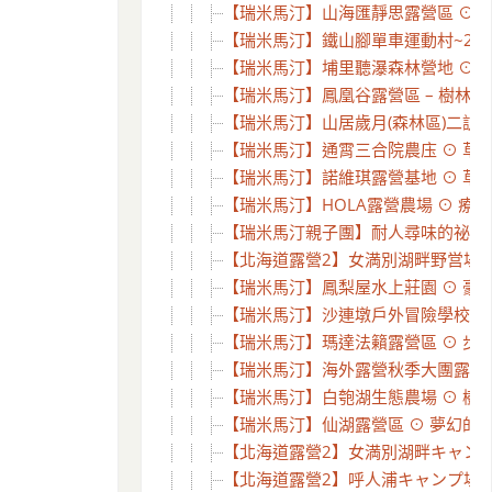
【瑞米馬汀】山海匯靜思露營區 ⊙ 背
【瑞米馬汀】鐵山腳單車運動村~2訪 
【瑞米馬汀】埔里聽瀑森林營地 ⊙ 1
【瑞米馬汀】鳳凰谷露營區 – 樹林下怎
【瑞米馬汀】山居歲月(森林區)二訪 ⊙
【瑞米馬汀】通霄三合院農庒 ⊙ 草皮
【瑞米馬汀】諾維琪露營基地 ⊙ 草皮
【瑞米馬汀】HOLA露營農場 ⊙ 療
【瑞米馬汀親子團】耐人尋味的祕密花園
【北海道露營2】女満別湖畔野営場探勘
【瑞米馬汀】鳳梨屋水上莊園 ⊙ 豪華露
【瑞米馬汀】沙連墩戶外冒險學校 ⊙ 
【瑞米馬汀】瑪達法籟露營區 ⊙ 步道、
【瑞米馬汀】海外露營秋季大團露 ⊙ 老
【瑞米馬汀】白匏湖生態農場 ⊙ 樹屋
【瑞米馬汀】仙湖露營區 ⊙ 夢幻的 Tif
【北海道露營2】女満別湖畔キャンプ場 
【北海道露營2】呼人浦キャンプ場探勘