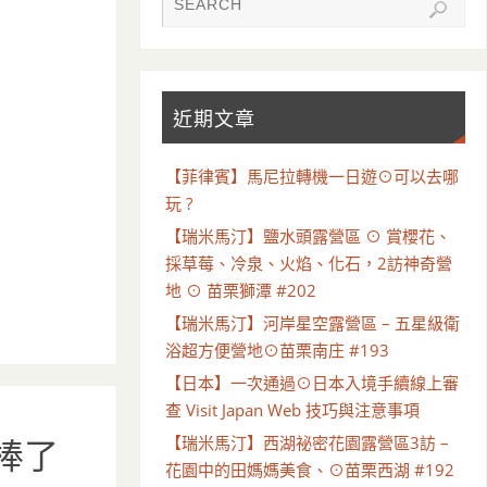
近期文章
【菲律賓】馬尼拉轉機一日遊⊙可以去哪
玩 ?
【瑞米馬汀】鹽水頭露營區 ⊙ 賞櫻花、
採草莓、冷泉、火焰、化石，2訪神奇營
地 ⊙ 苗栗獅潭 #202
【瑞米馬汀】河岸星空露營區 – 五星級衛
浴超方便營地⊙苗栗南庄 #193
【日本】一次通過⊙日本入境手續線上審
查 Visit Japan Web 技巧與注意事項
【瑞米馬汀】西湖祕密花園露營區3訪 –
棒了
花園中的田媽媽美食、⊙苗栗西湖 #192