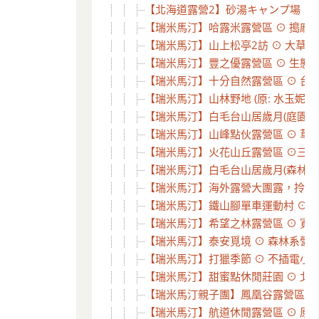
【北海道露營2】砂湯キャンプ場 ⊙ 沙
【瑞米馬汀】哈露米露營區 ⊙ 搗麻糬
【瑞米馬汀】山上松亭2訪 ⊙ 大草皮、
【瑞米馬汀】豐之優露營區 ⊙ 生態豐
【瑞米馬汀】十分自然露營區 ⊙ 台北
【瑞米馬汀】山林野地 (原: 水玉妮光-
【瑞米馬汀】白毛台山居歲月(庭園區)
【瑞米馬汀】山峰點伙露營區 ⊙ 草皮
【瑞米馬汀】火花山丘露營區 ⊙三訪孩
【瑞米馬汀】白毛台山居歲月(森林區)
【瑞米馬汀】海外露營大團露，拎著帳篷
【瑞米馬汀】鐵山腳單車運動村 ⊙ 腳
【瑞米馬汀】希望之林露營區 ⊙ 寬廣
【瑞米馬汀】泰安覓境 ⊙ 森林系營
【瑞米馬汀】打獵季節 ⊙ 不插電小團
【瑞米馬汀】甜蜜點休閒莊園 ⊙ 北海
【瑞米馬汀親子團】鳳凰谷露營區 ⊙ 
【瑞米馬汀】航道休閒露營區 ⊙ 原來