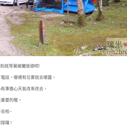
則就等著被曬昏頭吧!
打電話，哪裡有位置就去哪露，
心有事擔心天氣改來改去，
是重要的喔。
去啦~
囉 !