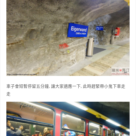
車子會短暫停留五分鐘, 讓大家適應一下, 此時趕緊帶小鬼下車走
走