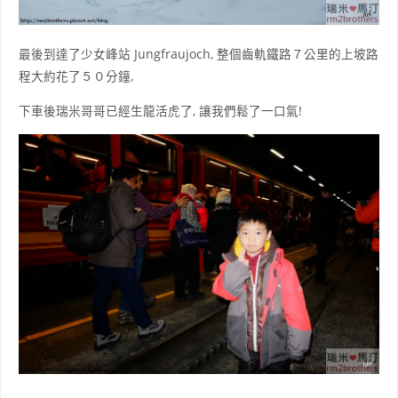
最後到達了少女峰站 Jungfraujoch, 整個齒軌鐵路７公里的上坡路
程大約花了５０分鐘,
下車後瑞米哥哥已經生龍活虎了, 讓我們鬆了一口氣!