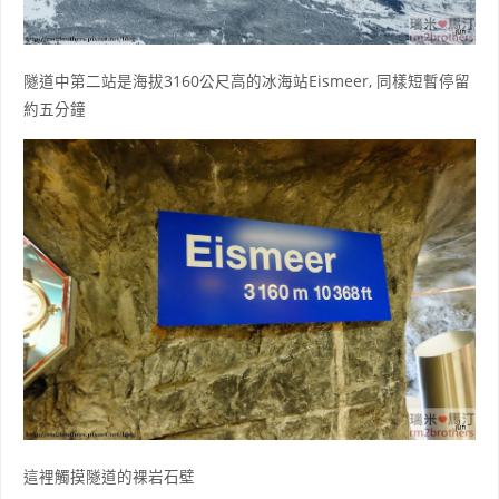
隧道中第二站是海拔3160公尺高的冰海站Eismeer, 同樣短暫停留
約五分鐘
這裡觸摸隧道的裸岩石壁