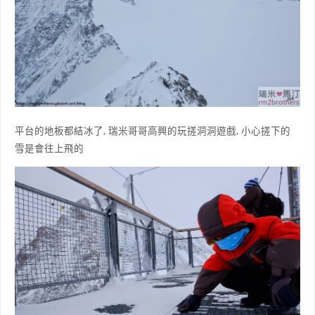
平台的地板都結冰了, 瑞米哥哥高興的玩搓洞洞遊戲, 小心搓下的
雪是會往上飛的