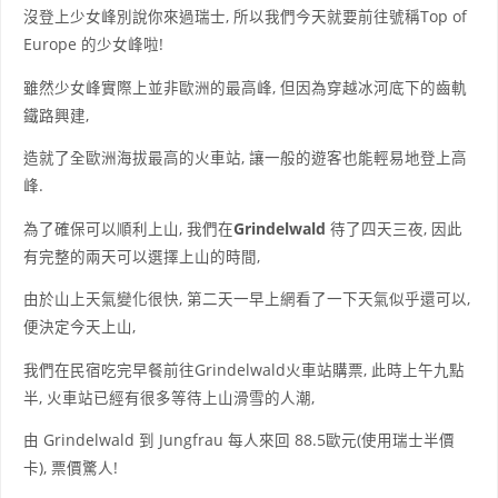
沒登上少女峰別說你來過瑞士, 所以我們今天就要前往號稱Top of
Europe 的少女峰啦!
雖然少女峰實際上並非歐洲的最高峰, 但因為穿越冰河底下的齒軌
鐵路興建,
造就了全歐洲海拔最高的火車站, 讓一般的遊客也能輕易地登上高
峰.
為了確保可以順利上山, 我們在
Grindelwald
待了四天三夜, 因此
有完整的兩天可以選擇上山的時間,
由於山上天氣變化很快, 第二天一早上網看了一下天氣似乎還可以,
便決定今天上山,
我們在民宿吃完早餐前往Grindelwald火車站購票, 此時上午九點
半, 火車站已經有很多等待上山滑雪的人潮,
由 Grindelwald 到 Jungfrau 每人來回 88.5歐元(使用瑞士半價
卡), 票價驚人!