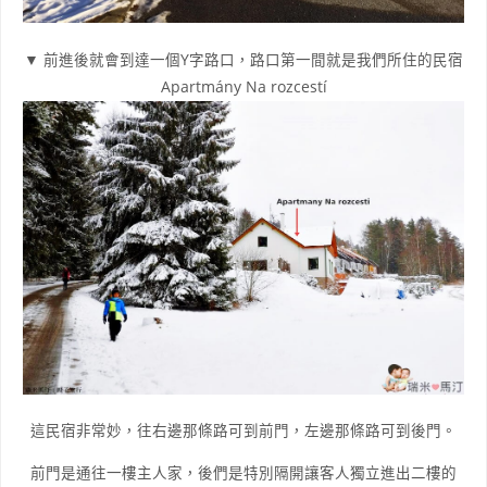
▼ 前進後就會到達一個Y字路口，路口第一間就是我們所住的民宿
Apartmány Na rozcestí
這民宿非常妙，往右邊那條路可到前門，左邊那條路可到後門。
前門是通往一樓主人家，後們是特別隔開讓客人獨立進出二樓的