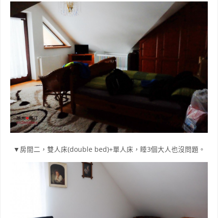
▼房間二，雙人床(double bed)+單人床，睡3個大人也沒問題。