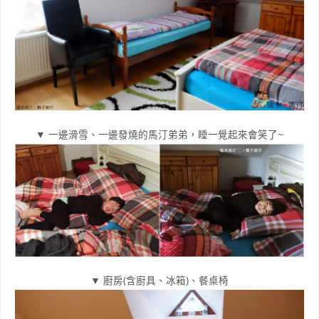
▼ 一邊滑雪、一邊發燒的馬汀弟弟，睡一覺起來會笑了~
▼ 廚房(含廚具、冰箱)、餐桌椅