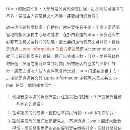
Lipno 的飯店不多，大部分是公寓式滑雪民宿，訂房網站可選擇的
不多，民宿主人通常英文也不通，那要如何訂房呢？
說來也不是甚麼秘密，自助旅行就是要多看多問，問誰？當然問
當地的旅客服務中心最清楚啦！在旅由發達的國家，很多遊客中
心都有免費民宿轉介的功能，最重要的是他們英文可以通，像我
是透過
Lipno information 的官方網站
點選 Accommodation，
就可以看到相當多的選擇，還可以依據人數、日期、地點等條件
做篩選。篩選之後可以看到每間民宿或飯店的空房的價格和評
分，選定之後填入個人資料就會傳送到 Lipno 的旅客服務中心。
之後就是透過英文與 Lipno information 的服務人員以英文 e-
mail 連繫，他們都會幫忙，
例如我原本選的房間有最少住宿天數的限制，他們就另外推薦
一些其它的選擇。
在確認房間完成後，他們也會請民宿發e-mail確認信給我。
雖然民宿發的確認信是捷克文，不過透過 Google 翻譯大致看
得懂，當我發現民宿的來信提到要先轉帳訂金，我就趕緊發信