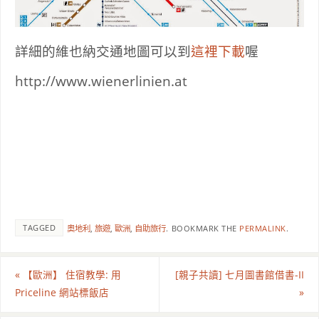
詳細的維也納交通地圖可以到
這裡下載
喔
http://www.wienerlinien.at
TAGGED
奧地利
,
旅遊
,
歐洲
,
自助旅行
.
BOOKMARK THE
PERMALINK
.
«
【歐洲】 住宿教學: 用
[親子共讀] 七月圖書館借書-II
Priceline 網站標飯店
»