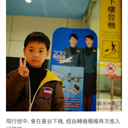
飛行途中, 會在曼谷下機, 經由轉機櫃檯再次進入