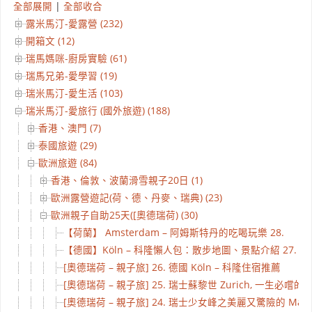
全部展開
|
全部收合
露米馬汀-愛露營 (232)
開箱文 (12)
瑞馬媽咪-廚房實驗 (61)
瑞馬兄弟-愛學習 (19)
瑞米馬汀-愛生活 (103)
瑞米馬汀-愛旅行 (國外旅遊) (188)
香港、澳門 (7)
泰國旅遊 (29)
歐洲旅遊 (84)
香港、倫敦、波蘭滑雪親子20日 (1)
歐洲露營遊記(荷、德、丹麥、瑞典) (23)
歐洲親子自助25天([奧德瑞荷) (30)
【荷蘭】 Amsterdam – 阿姆斯特丹的吃喝玩樂 28.
【德國】Köln – 科隆懶人包：散步地圖、景點介紹 27.
[奧德瑞荷 – 親子旅] 26. 德國 Köln – 科隆住宿推薦
[奧德瑞荷 – 親子旅] 25. 瑞士蘇黎世 Zurich, 一生必嚐的瑞
[奧德瑞荷 – 親子旅] 24. 瑞士少女峰之美麗又驚險的 Mannl