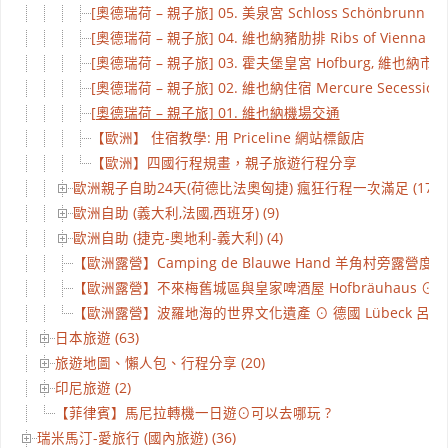
[奧德瑞荷 – 親子旅] 05. 美泉宮 Schloss Schönbrunn 
[奧德瑞荷 – 親子旅] 04. 維也納豬肋排 Ribs of Vienna
[奧德瑞荷 – 親子旅] 03. 霍夫堡皇宮 Hofburg, 維也納市政廳
[奧德瑞荷 – 親子旅] 02. 維也納住宿 Mercure Secession 
[奧德瑞荷 – 親子旅] 01. 維也納機場交通
【歐洲】 住宿教學: 用 Priceline 網站標飯店
【歐洲】四國行程規畫，親子旅遊行程分享
歐洲親子自助24天(荷德比法奧匈捷) 瘋狂行程一次滿足 (17)
歐洲自助 (義大利,法國,西班牙) (9)
歐洲自助 (捷克-奧地利-義大利) (4)
【歐洲露營】Camping de Blauwe Hand 羊角村旁露營度假基
【歐洲露營】不來梅舊城區與皇家啤酒屋 Hofbräuhaus ⊙ 德
【歐洲露營】波羅地海的世界文化遺產 ⊙ 德國 Lübeck 呂北
日本旅遊 (63)
旅遊地圖、懶人包、行程分享 (20)
印尼旅遊 (2)
【菲律賓】馬尼拉轉機一日遊⊙可以去哪玩 ?
瑞米馬汀-愛旅行 (國內旅遊) (36)