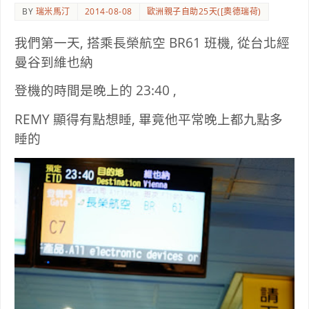
BY
瑞米馬汀
2014-08-08
歐洲親子自助25天([奧德瑞荷)
我們第一天, 搭乘長榮航空 BR61 班機, 從台北經
曼谷到維也納
登機的時間是晚上的 23:40 ,
REMY 顯得有點想睡, 畢竟他平常晚上都九點多
睡的