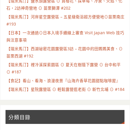
【瑞米馬汀】鹽水頭露營區 ⊙ 賞櫻花、採草莓、冷泉、火焰、化
石，2訪神奇營地 ⊙ 苗栗獅潭 #202
【瑞米馬汀】河岸星空露營區 – 五星級衛浴超方便營地⊙苗栗南庄
#193
【日本】一次通過⊙日本入境手續線上審查 Visit Japan Web 技巧
與注意事項
【瑞米馬汀】西湖祕密花園露營區3訪 – 花園中的田媽媽美食、⊙
苗栗西湖 #192
【瑞米馬汀】裡冷溪探索園區 ⊙ 夏天在樹蔭下露營 ⊙ 台中和平
⊙ #187
【食記】看山、看海、浪漫夜景『山海卉香草花園甜點咖啡屋』
【瑞米馬汀】星院露營區 ⊙ 輕鬆露營逛老街 ⊙ 新竹北埔 ⊙ #184
分類目錄