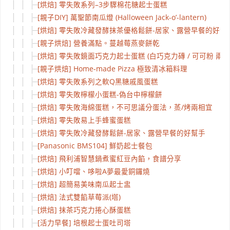
[烘焙] 零失敗系列–3步驟棉花糖起士蛋糕
[親子DIY] 萬聖節南瓜燈 (Halloween Jack-o’-lantern)
[烘焙] 零失敗冷藏發酵抹茶優格鬆餅-居家、露營早餐的好幫
[親子烘焙] 營養滿點。蔓越莓燕麥餅乾
[烘焙] 零失敗鏡面巧克力起士蛋糕 (白巧克力磚 / 可可粉 兩種
[親子烘焙] Home-made Pizza 極致清冰箱料理
[烘焙] 零失敗系列之軟Q黑糖戚風蛋糕
[烘焙] 零失敗檸檬小蛋糕-偽台中檸檬餅
[烘焙] 零失敗海綿蛋糕，不可思議分蛋法，蒸/烤兩相宜
[烘焙] 零失敗易上手蜂蜜蛋糕
[烘焙] 零失敗冷藏發酵鬆餅-居家、露營早餐的好幫手
[Panasonic BMS104] 鮮奶起士餐包
[烘焙] 飛利浦智慧鍋煮蜜紅豆內餡，食譜分享
[烘焙] 小叮噹、哆啦A夢最愛銅鑼燒
[烘焙] 超簡易美味南瓜起士盅
[烘焙] 法式雙餡草莓派(塔)
[烘焙] 抹茶巧克力捲心酥蛋糕
[活力早餐] 培根起士蛋吐司塔