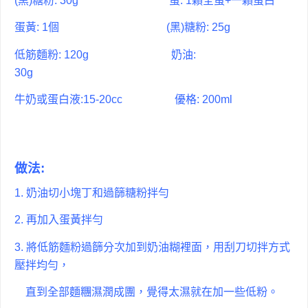
(黑)糖粉: 30g 蛋: 1顆全蛋+一顆蛋白
蛋黃: 1個
(黑)糖粉: 25g
低筋麵粉: 120g
奶油:
30g
牛奶或蛋白液:15-20cc 優格: 200ml
做法:
1. 奶油切小塊丁和過篩糖粉拌勻
2. 再加入蛋黃拌勻
3. 將低筋麵粉過篩分次加到奶油糊裡面，用刮刀切拌方式
壓拌均勻，
直到全部麵糰濕潤成團，覺得太濕就在加一些低粉。