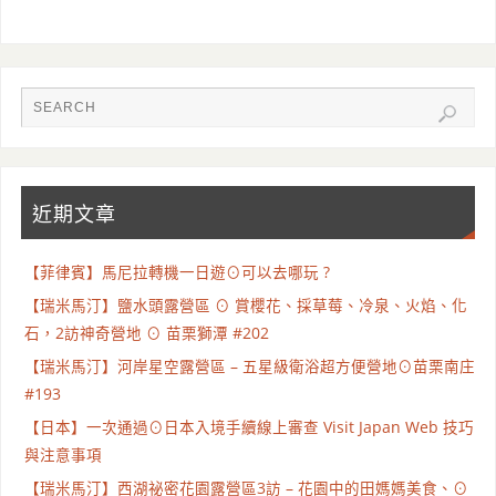
近期文章
【菲律賓】馬尼拉轉機一日遊⊙可以去哪玩 ?
【瑞米馬汀】鹽水頭露營區 ⊙ 賞櫻花、採草莓、冷泉、火焰、化
石，2訪神奇營地 ⊙ 苗栗獅潭 #202
【瑞米馬汀】河岸星空露營區 – 五星級衛浴超方便營地⊙苗栗南庄
#193
【日本】一次通過⊙日本入境手續線上審查 Visit Japan Web 技巧
與注意事項
【瑞米馬汀】西湖祕密花園露營區3訪 – 花園中的田媽媽美食、⊙