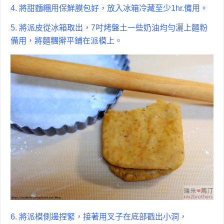
4. 將甜麵糰用保鮮膜包好，放入冰箱冷藏至少1hr.備用。
5. 將派皮從冰箱取出，7吋烤盤土一些奶油均勻灑上麵粉
備用，
將麵糰擀平鋪在派模上。
6. 將派模側邊捏緊，接著用叉子在底部戳出小洞，