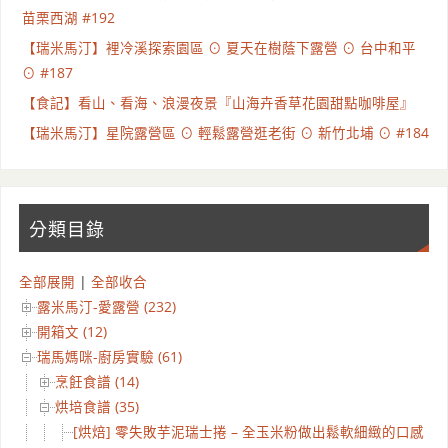
苗栗西湖 #192
【瑞米馬汀】裡冷溪探索園區 ⊙ 夏天在樹蔭下露營 ⊙ 台中和平
⊙ #187
【食記】看山、看海、浪漫夜景『山海卉香草花園甜點咖啡屋』
【瑞米馬汀】星院露營區 ⊙ 輕鬆露營逛老街 ⊙ 新竹北埔 ⊙ #184
分類目錄
全部展開
|
全部收合
露米馬汀-愛露營 (232)
開箱文 (12)
瑞馬媽咪-廚房實驗 (61)
烹飪食譜 (14)
烘培食譜 (35)
[烘焙] 零失敗芋泥瑞士捲 – 全玉米粉做出鬆軟細緻的口感