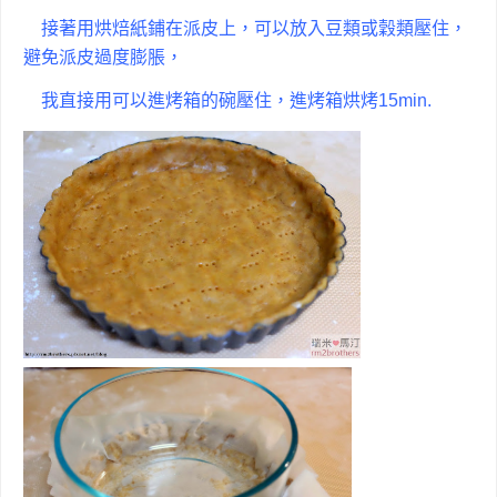
接著用烘焙紙鋪在派皮上，可以放入豆類或穀類壓住，
避免派皮過度膨脹，
我直接用可以進烤箱的碗壓住，進烤箱烘烤15min.