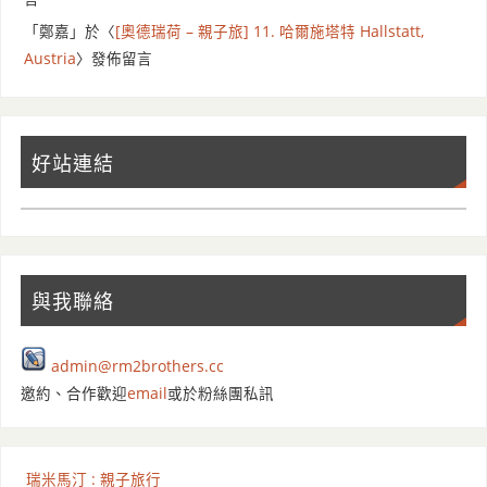
「
鄭嘉
」於〈
[奧德瑞荷 – 親子旅] 11. 哈爾施塔特 Hallstatt,
Austria
〉發佈留言
好站連結
與我聯絡
admin@rm2brothers.cc
邀約、合作歡迎
email
或於粉絲團私訊
瑞米馬汀 : 親子旅行