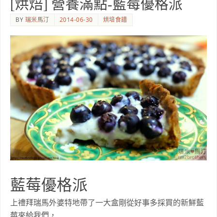
[烘焙] 營養滿點-藍莓優格派
BY
瑞米馬汀
2014-06-30
烘培食譜
藍莓優格派
上禮拜瑞馬外婆特地帶了一大盒剛從好事多採買的新鮮藍
莓來給我們，