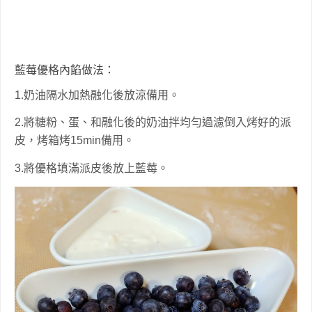
藍莓優格內餡做法：
1.奶油隔水加熱融化後放涼備用。
2.將糖粉、蛋、和融化後的奶油拌均勻過濾倒入烤好的派
皮，烤箱烤15min備用。
3.將優格填滿派皮後放上藍莓。