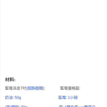
材料:
藍莓派皮7吋(
甜酥麵糰
): 藍莓優格餡:
奶油: 50g 藍莓: 1小碗