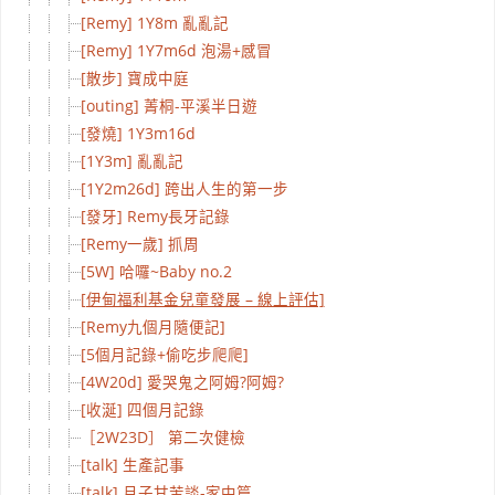
[Remy] 1Y8m 亂亂記
[Remy] 1Y7m6d 泡湯+感冒
[散步] 寶成中庭
[outing] 菁桐-平溪半日遊
[發燒] 1Y3m16d
[1Y3m] 亂亂記
[1Y2m26d] 跨出人生的第一步
[發牙] Remy長牙記錄
[Remy一歲] 抓周
[5W] 哈囉~Baby no.2
[伊甸福利基金兒童發展 – 線上評估]
[Remy九個月隨便記]
[5個月記錄+偷吃步爬爬]
[4W20d] 愛哭鬼之阿姆?阿姆?
[收涎] 四個月記錄
［2W23D］ 第二次健檢
[talk] 生產記事
[talk] 月子甘苦談-家中篇