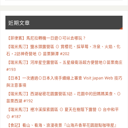
近期文章
【菲律賓】馬尼拉轉機一日遊⊙可以去哪玩 ?
【瑞米馬汀】鹽水頭露營區 ⊙ 賞櫻花、採草莓、冷泉、火焰、化
石，2訪神奇營地 ⊙ 苗栗獅潭 #202
【瑞米馬汀】河岸星空露營區 – 五星級衛浴超方便營地⊙苗栗南庄
#193
【日本】一次通過⊙日本入境手續線上審查 Visit Japan Web 技巧
與注意事項
【瑞米馬汀】西湖祕密花園露營區3訪 – 花園中的田媽媽美食、⊙
苗栗西湖 #192
【瑞米馬汀】裡冷溪探索園區 ⊙ 夏天在樹蔭下露營 ⊙ 台中和平
⊙ #187
【食記】看山、看海、浪漫夜景『山海卉香草花園甜點咖啡屋』