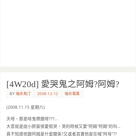
[4W20d] 愛哭鬼之阿姆?阿姆?
BY
瑞米馬汀
2008-12-12
瑞米葛葛
(2008.11.15 星期六)
天呀，那是啥鬼標題呀???…
大意就是說小胖宸很愛假哭，哭的時候又要”阿姆”阿姆”的叫…
真不知道他跟阿姆是什麼關係?又或者其實他是在喊”阿母”??