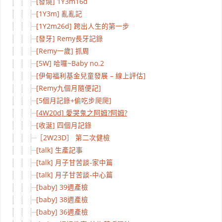
[發燒] 1Y3m16d
[1Y3m] 亂亂記
[1Y2m26d] 跨出人生的第一步
[發牙] Remy長牙記錄
[Remy一歲] 抓周
[5W] 哈囉~Baby no.2
[伊甸福利基金兒童發展 – 線上評估]
[Remy九個月隨便記]
[5個月記錄+偷吃步爬爬]
[4W20d] 愛哭鬼之阿姆?阿姆?
[收涎] 四個月記錄
［2W23D］ 第二次健檢
[talk] 生產記事
[talk] 月子甘苦談-家中篇
[talk] 月子甘苦談-中心篇
[baby] 39週產檢
[baby] 38週產檢
[baby] 36週產檢