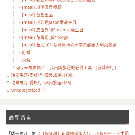
[meal] 川湯溫泉餐廳
[meal] 台塑王品
[meal] 小外甥Jason兩歲生日
[meal] 皮蛋外甥Steven四歲生日
[meal] 花壽司_敦化sogo
[meal] 台北101-隨意鳥地方高空景觀義大利菜餐廳
訂婚
求婚
goyee數位帳戶 – 我出國旅遊的必備工具 【京城銀行】
瑞米馬汀-愛旅行 (國外旅遊) (188)
瑞米馬汀-愛旅行 (國內旅遊) (36)
Uncategorized (1)
最新留言
「
瑞米馬汀
」於〈
【匈牙利】布達佩斯懶人包：小孩列車、空中纜