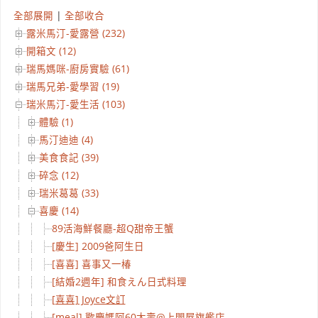
全部展開
|
全部收合
露米馬汀-愛露營 (232)
開箱文 (12)
瑞馬媽咪-廚房實驗 (61)
瑞馬兄弟-愛學習 (19)
瑞米馬汀-愛生活 (103)
體驗 (1)
馬汀迪迪 (4)
美食食記 (39)
碎念 (12)
瑞米葛葛 (33)
喜慶 (14)
89活海鮮餐廳-超Q甜帝王蟹
[慶生] 2009爸阿生日
[喜喜] 喜事又一椿
[結婚2週年] 和食えん日式料理
[喜喜] Joyce文訂
[meal] 歡慶媽阿60大壽@上閤屋旗艦店