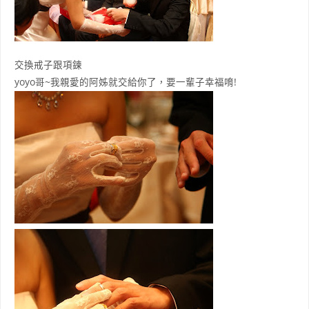
交換戒子跟項鍊
yoyo哥~我親愛的阿姊就交給你了，要一輩子幸福唷!