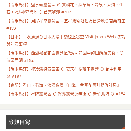
【瑞米馬汀】鹽水頭露營區 ⊙ 賞櫻花、採草莓、冷泉、火焰、化
石，2訪神奇營地 ⊙ 苗栗獅潭 #202
【瑞米馬汀】河岸星空露營區 – 五星級衛浴超方便營地⊙苗栗南庄
#193
【日本】一次通過⊙日本入境手續線上審查 Visit Japan Web 技巧
與注意事項
【瑞米馬汀】西湖祕密花園露營區3訪 – 花園中的田媽媽美食、⊙
苗栗西湖 #192
【瑞米馬汀】裡冷溪探索園區 ⊙ 夏天在樹蔭下露營 ⊙ 台中和平
⊙ #187
【食記】看山、看海、浪漫夜景『山海卉香草花園甜點咖啡屋』
【瑞米馬汀】星院露營區 ⊙ 輕鬆露營逛老街 ⊙ 新竹北埔 ⊙ #184
分類目錄