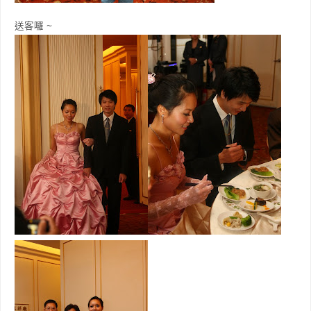
送客囉 ~