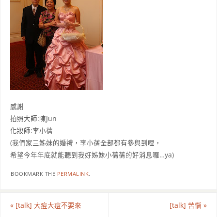
感謝
拍照大師:陳Jun
化妝師:李小蒨
(我們家三姊妹的婚禮，李小蒨全部都有參與到哩，
希望今年年底就能聽到我好姊妹小蒨蒨的好消息囉…ya)
BOOKMARK THE
PERMALINK
.
«
[talk] 大痘大痘不要來
[talk] 苦惱
»