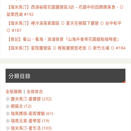
【瑞米馬汀】西湖祕密花園露營區3訪 – 花園中的田媽媽美食、⊙
苗栗西湖 #192
【瑞米馬汀】裡冷溪探索園區 ⊙ 夏天在樹蔭下露營 ⊙ 台中和平
⊙ #187
【食記】看山、看海、浪漫夜景『山海卉香草花園甜點咖啡屋』
【瑞米馬汀】星院露營區 ⊙ 輕鬆露營逛老街 ⊙ 新竹北埔 ⊙ #184
分類目錄
全部展開
|
全部收合
露米馬汀-愛露營 (232)
開箱文 (12)
瑞馬媽咪-廚房實驗 (61)
瑞馬兄弟-愛學習 (19)
瑞米馬汀-愛生活 (103)