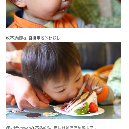
吃不過癮啦..直接用咬的比較快
瘦皮猴Steven在不多吃點..很快就被滴滴追過去了~