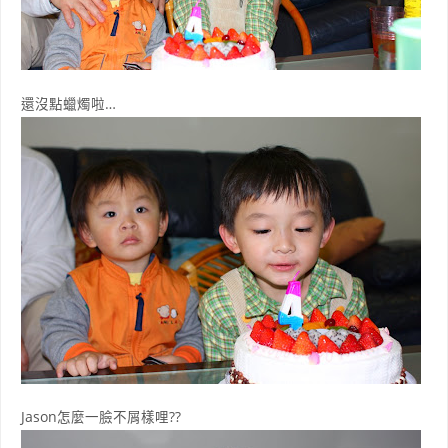
還沒點蠟燭啦…
Jason怎麼一臉不屑樣哩??