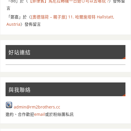
「
dd
」於〈
【菲律賓】馬尼拉轉機一日遊⊙可以去哪玩 ?
〉發佈留
言
「
鄭嘉
」於〈
[奧德瑞荷 – 親子旅] 11. 哈爾施塔特 Hallstatt,
Austria
〉發佈留言
好站連結
與我聯絡
admin@rm2brothers.cc
邀約、合作歡迎
email
或於粉絲團私訊