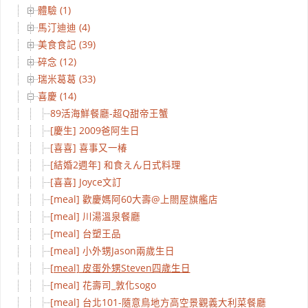
體驗 (1)
馬汀迪迪 (4)
美食食記 (39)
碎念 (12)
瑞米葛葛 (33)
喜慶 (14)
89活海鮮餐廳-超Q甜帝王蟹
[慶生] 2009爸阿生日
[喜喜] 喜事又一椿
[結婚2週年] 和食えん日式料理
[喜喜] Joyce文訂
[meal] 歡慶媽阿60大壽@上閤屋旗艦店
[meal] 川湯溫泉餐廳
[meal] 台塑王品
[meal] 小外甥Jason兩歲生日
[meal] 皮蛋外甥Steven四歲生日
[meal] 花壽司_敦化sogo
[meal] 台北101-隨意鳥地方高空景觀義大利菜餐廳