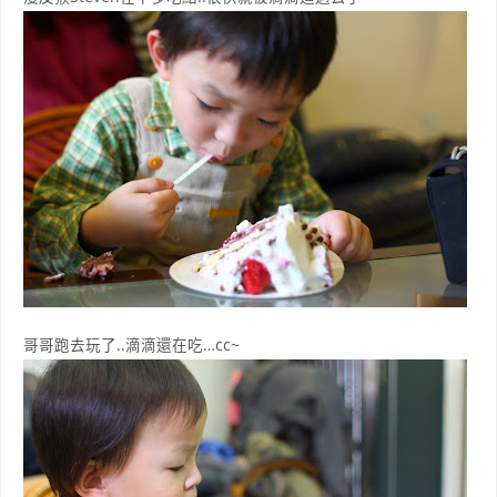
哥哥跑去玩了..滴滴還在吃…cc~