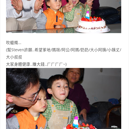
吹蠟燭…
(幫Steven許願..希望爹地/媽咪/阿公/阿媽/奶奶/大小阿姨/小姨丈/
大小叔叔
大家身體健康..賺大錢..ㄏㄏㄏㄏ~)