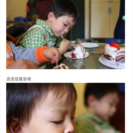
滴滴很厲害唷