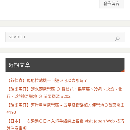
近期文章
【菲律賓】馬尼拉轉機一日遊⊙可以去哪玩 ?
【瑞米馬汀】鹽水頭露營區 ⊙ 賞櫻花、採草莓、冷泉、火焰、化
石，2訪神奇營地 ⊙ 苗栗獅潭 #202
【瑞米馬汀】河岸星空露營區 – 五星級衛浴超方便營地⊙苗栗南庄
#193
【日本】一次通過⊙日本入境手續線上審查 Visit Japan Web 技巧
與注意事項