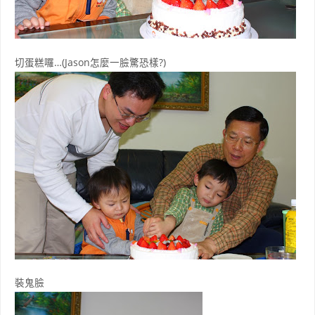
切蛋糕囉…(Jason怎麼一臉驚恐樣?)
裝鬼臉