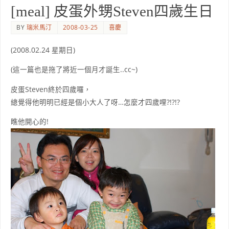
[meal] 皮蛋外甥Steven四歲生日
BY
瑞米馬汀
2008-03-25
喜慶
(2008.02.24 星期日)
(這一篇也是拖了將近一個月才誕生..cc~)
皮蛋Steven終於四歲囉，
總覺得他明明已經是個小大人了呀…怎麼才四歲哩?!?!?
瞧他開心的!