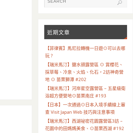
近期文章
【菲律賓】馬尼拉轉機一日遊⊙可以去哪
玩 ?
【瑞米馬汀】鹽水頭露營區 ⊙ 賞櫻花、
採草莓、冷泉、火焰、化石，2訪神奇營
地 ⊙ 苗栗獅潭 #202
【瑞米馬汀】河岸星空露營區 – 五星級衛
浴超方便營地⊙苗栗南庄 #193
【日本】一次通過⊙日本入境手續線上審
查 Visit Japan Web 技巧與注意事項
【瑞米馬汀】西湖祕密花園露營區3訪 –
花園中的田媽媽美食、⊙苗栗西湖 #192