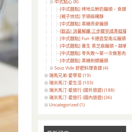
中式點心 (8)
[中式麵點] 烤地瓜鮮奶饅頭 – 食譜分
[親子烘焙] 芋頭麻糬酥
[中式麵點] 黑糖燕麥饅頭
[飲品] 消暑解饞 三步驟完成青蛙撞奶
[中式麵點] Fun 卡通造型南瓜饅頭
[中式麵點] 養生 黑芝麻饅頭。越嚼
[中式麵點] 零失敗～第一次做蔥肉包
[中式麵點] 黑糖刺蝟饅頭
Sous Vide 舒肥料理食譜 (4)
瑞馬兄弟-愛學習 (19)
瑞米馬汀-愛生活 (103)
瑞米馬汀-愛旅行 (國外旅遊) (188)
瑞米馬汀-愛旅行 (國內旅遊) (36)
Uncategorized (1)