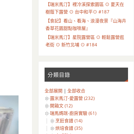
【瑞米馬汀】裡冷溪探索園區 ⊙ 夏天在
樹蔭下露營 ⊙ 台中和平⊙ #187
【食記】看山、看海、浪漫夜景『山海卉
香草花園甜點咖啡屋』
【瑞米馬汀】星院露營區 ⊙ 輕鬆露營逛
老街 ⊙ 新竹北埔 ⊙ #184
分類目錄
全部展開
|
全部收合
露米馬汀-愛露營 (232)
開箱文 (12)
瑞馬媽咪-廚房實驗 (61)
烹飪食譜 (14)
烘培食譜 (35)