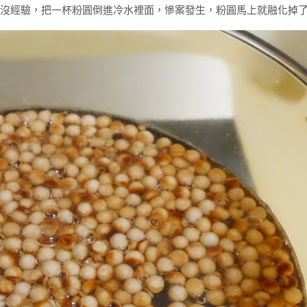
沒經驗，把一杯粉圓倒進冷水裡面，慘案發生，粉圓馬上就融化掉了