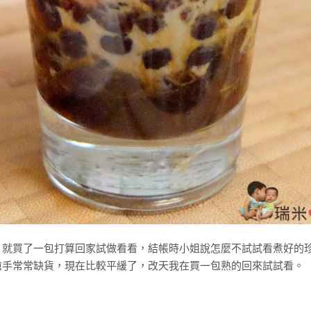
，就買了一包打算回家試做看看，結帳時小姐說怎麼不試試看煮好的
搶手常常缺貨，現在比較平緩了，改天我在買一包熟的回來試試看。