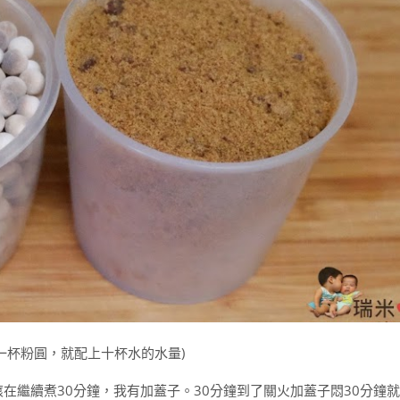
一杯粉圓，就配上十杯水的水量)
滾在繼續煮30分鐘，我有加蓋子。30分鐘到了關火加蓋子悶30分鐘