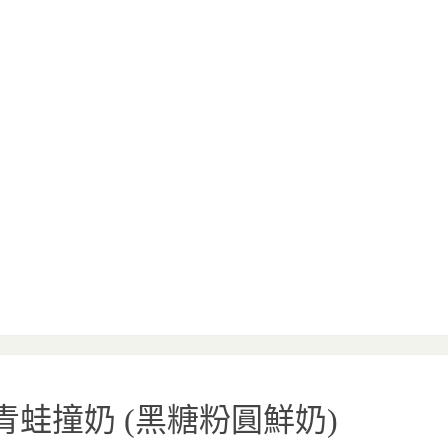
青蛙撞奶 (黑糖粉圓鮮奶)