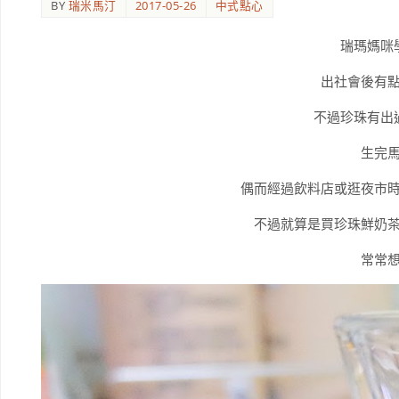
BY
瑞米馬汀
2017-05-26
中式點心
瑞瑪媽咪
出社會後有
不過珍珠有出
生完
偶而經過飲料店或逛夜市
不過就算是買珍珠鮮奶
常常