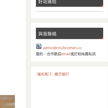
好站連結
與我聯絡
admin@rm2brothers.cc
邀約、合作歡迎
email
或於粉絲團私訊
瑞米馬汀 : 親子旅行