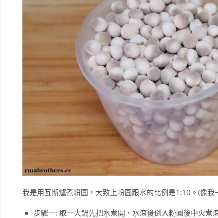
我是用瓦斯爐煮粉圓，大致上粉圓跟水的比例是1:10。(像我
步驟一: 取一大鍋先把水煮開，水滾後倒入粉圓後中火煮