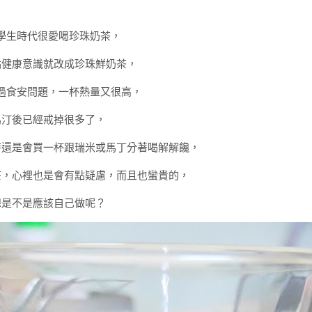
學生時代很愛喝珍珠奶茶，
點健康意識就改成珍珠鮮奶茶，
過食安問題，一杯熱量又很高，
馬汀後已經戒掉很多了，
時還是會買一杯跟瑞米或馬丁分著喝解解饞，
茶，心裡也是會有點疑慮，而且也蠻貴的，
想是不是應該自己做呢？