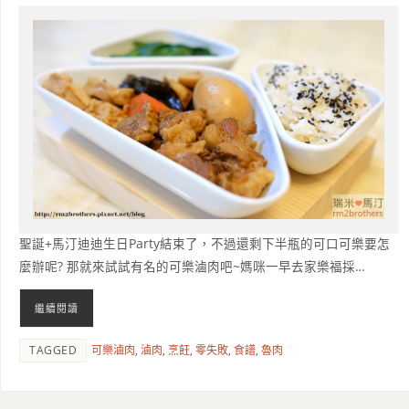
聖誕+馬汀迪迪生日Party結束了，不過還剩下半瓶的可口可樂要怎
麼辦呢? 那就來試試有名的可樂滷肉吧~媽咪一早去家樂福採…
繼續閱讀
TAGGED
可樂滷肉
,
滷肉
,
烹飪
,
零失敗
,
食譜
,
魯肉