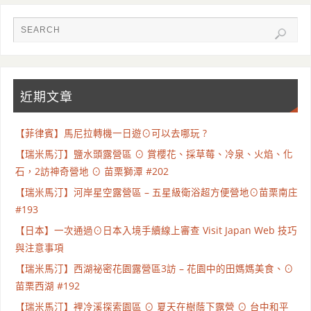
近期文章
【菲律賓】馬尼拉轉機一日遊⊙可以去哪玩 ?
【瑞米馬汀】鹽水頭露營區 ⊙ 賞櫻花、採草莓、冷泉、火焰、化
石，2訪神奇營地 ⊙ 苗栗獅潭 #202
【瑞米馬汀】河岸星空露營區 – 五星級衛浴超方便營地⊙苗栗南庄
#193
【日本】一次通過⊙日本入境手續線上審查 Visit Japan Web 技巧
與注意事項
【瑞米馬汀】西湖祕密花園露營區3訪 – 花園中的田媽媽美食、⊙
苗栗西湖 #192
【瑞米馬汀】裡冷溪探索園區 ⊙ 夏天在樹蔭下露營 ⊙ 台中和平