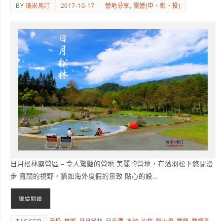
BY
瑞米馬汀
2017-10-17
營地分享
,
露營(中、彰、投)
日月松林露營區 – 令人驚豔的營地 美麗的營地，在落羽松下悠閒漫
步 寬闊的視野，猶如海外度假的景致 貼心的設…
繼續閱讀