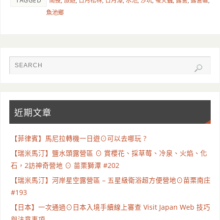
TAGGED
南投
,
旅遊
,
日月松林
,
日月潭
,
水池
,
沙坑
,
螢火蟲
,
露營
,
露營區
,
魚池鄉
近期文章
【菲律賓】馬尼拉轉機一日遊⊙可以去哪玩 ?
【瑞米馬汀】鹽水頭露營區 ⊙ 賞櫻花、採草莓、冷泉、火焰、化
石，2訪神奇營地 ⊙ 苗栗獅潭 #202
【瑞米馬汀】河岸星空露營區 – 五星級衛浴超方便營地⊙苗栗南庄
#193
【日本】一次通過⊙日本入境手續線上審查 Visit Japan Web 技巧
與注意事項