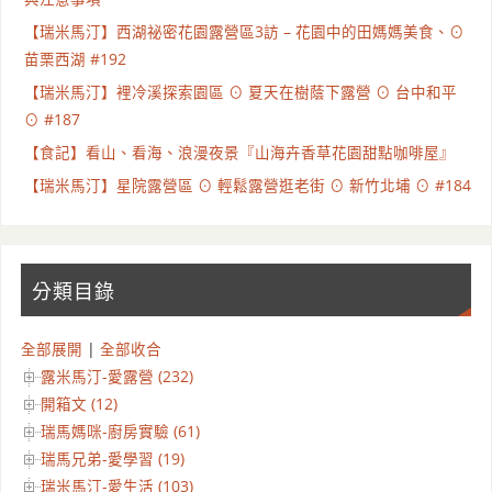
【瑞米馬汀】西湖祕密花園露營區3訪 – 花園中的田媽媽美食、⊙
苗栗西湖 #192
【瑞米馬汀】裡冷溪探索園區 ⊙ 夏天在樹蔭下露營 ⊙ 台中和平
⊙ #187
【食記】看山、看海、浪漫夜景『山海卉香草花園甜點咖啡屋』
【瑞米馬汀】星院露營區 ⊙ 輕鬆露營逛老街 ⊙ 新竹北埔 ⊙ #184
分類目錄
全部展開
|
全部收合
露米馬汀-愛露營 (232)
開箱文 (12)
瑞馬媽咪-廚房實驗 (61)
瑞馬兄弟-愛學習 (19)
瑞米馬汀-愛生活 (103)