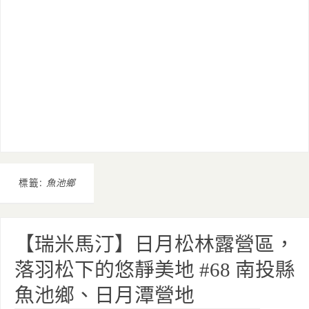
標籤:
魚池鄉
【瑞米馬汀】日月松林露營區，
落羽松下的悠靜美地 #68 南投縣
魚池鄉、日月潭營地