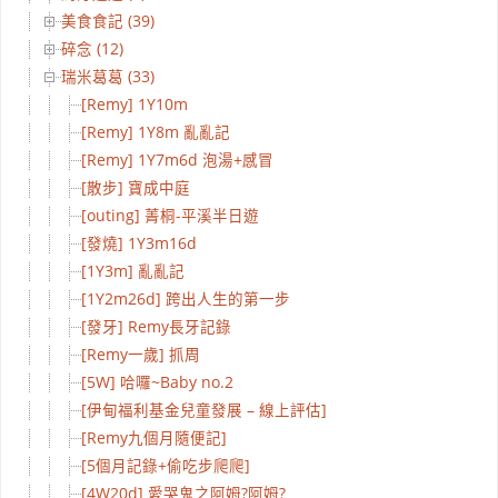
美食食記 (39)
碎念 (12)
瑞米葛葛 (33)
[Remy] 1Y10m
[Remy] 1Y8m 亂亂記
[Remy] 1Y7m6d 泡湯+感冒
[散步] 寶成中庭
[outing] 菁桐-平溪半日遊
[發燒] 1Y3m16d
[1Y3m] 亂亂記
[1Y2m26d] 跨出人生的第一步
[發牙] Remy長牙記錄
[Remy一歲] 抓周
[5W] 哈囉~Baby no.2
[伊甸福利基金兒童發展 – 線上評估]
[Remy九個月隨便記]
[5個月記錄+偷吃步爬爬]
[4W20d] 愛哭鬼之阿姆?阿姆?