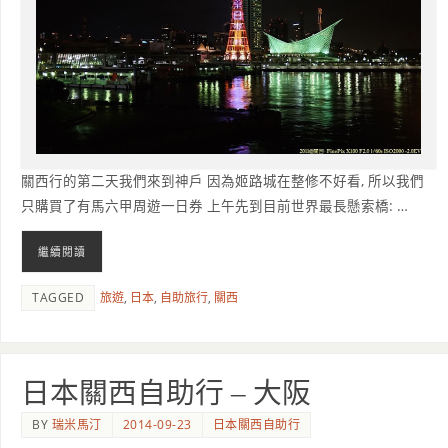
關西行的第二天我們來到神戶 因為姬路城在整修不好看, 所以我們
只購買了有馬六甲周遊一日券 上午先到目前世界最長懸索橋: …
繼續閱讀
TAGGED
旅遊
,
日本
,
自助旅行
,
關西
日本關西自助行 – 大阪
BY
瑞米馬汀
2014-09-23
日本關西自助行