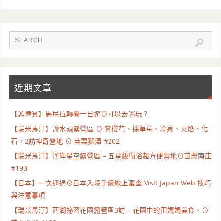
近期文章
【菲律賓】馬尼拉轉機一日遊⊙可以去哪玩 ?
【瑞米馬汀】鹽水頭露營區 ⊙ 賞櫻花、採草莓、冷泉、火焰、化
石，2訪神奇營地 ⊙ 苗栗獅潭 #202
【瑞米馬汀】河岸星空露營區 – 五星級衛浴超方便營地⊙苗栗南庄
#193
【日本】一次通過⊙日本入境手續線上審查 Visit Japan Web 技巧
與注意事項
【瑞米馬汀】西湖祕密花園露營區3訪 – 花園中的田媽媽美食、⊙