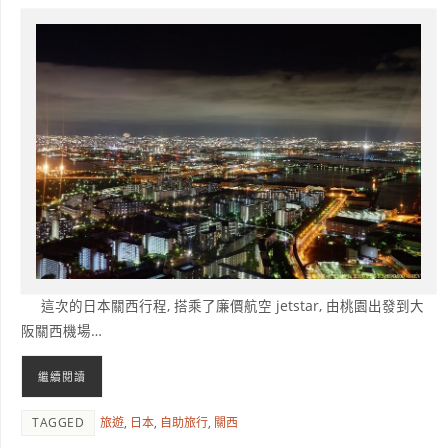
這次的日本關西行程, 搭乘了廉價航空 jetstar, 由桃園出發到大
阪關西機場…
繼續閱讀
TAGGED
旅遊
,
日本
,
自助旅行
,
關西