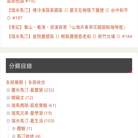
苗栗西湖 #192
【瑞米馬汀】裡冷溪探索園區 ⊙ 夏天在樹蔭下露營 ⊙ 台中和平
⊙ #187
【食記】看山、看海、浪漫夜景『山海卉香草花園甜點咖啡屋』
【瑞米馬汀】星院露營區 ⊙ 輕鬆露營逛老街 ⊙ 新竹北埔 ⊙ #184
分類目錄
全部展開
|
全部收合
露米馬汀-愛露營 (232)
開箱文 (12)
瑞馬媽咪-廚房實驗 (61)
瑞馬兄弟-愛學習 (19)
瑞米馬汀-愛生活 (103)
體驗 (1)
馬汀迪迪 (4)