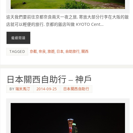
這天我們要前往京都奈良兩天一夜之旅, 寄放大部分行李在大阪的飯
店就可以輕便的旅行, 京都的飯店叫做 KYOTO Cent…
繼續閱讀
TAGGED
京都
,
奈良
,
旅遊
,
日本
,
自助旅行
,
關西
日本關西自助行 – 神戶
BY
瑞米馬汀
2014-09-25
日本關西自助行