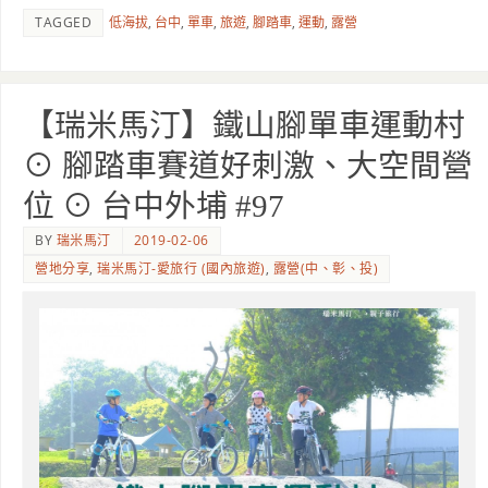
TAGGED
低海拔
,
台中
,
單車
,
旅遊
,
腳踏車
,
運動
,
露營
【瑞米馬汀】鐵山腳單車運動村
⊙ 腳踏車賽道好刺激、大空間營
位 ⊙ 台中外埔 #97
BY
瑞米馬汀
2019-02-06
營地分享
,
瑞米馬汀-愛旅行 (國內旅遊)
,
露營(中、彰、投)