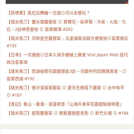
【菲律賓】馬尼拉轉機一日遊⊙可以去哪玩 ?
【瑞米馬汀】鹽水頭露營區 ⊙ 賞櫻花、採草莓、冷泉、火焰、化
石，2訪神奇營地 ⊙ 苗栗獅潭 #202
【瑞米馬汀】河岸星空露營區 – 五星級衛浴超方便營地⊙苗栗南庄
#193
【日本】一次通過⊙日本入境手續線上審查 Visit Japan Web 技巧
與注意事項
【瑞米馬汀】西湖祕密花園露營區3訪 – 花園中的田媽媽美食、⊙
苗栗西湖 #192
【瑞米馬汀】裡冷溪探索園區 ⊙ 夏天在樹蔭下露營 ⊙ 台中和平
⊙ #187
【食記】看山、看海、浪漫夜景『山海卉香草花園甜點咖啡屋』
【瑞米馬汀】星院露營區 ⊙ 輕鬆露營逛老街 ⊙ 新竹北埔 ⊙ #184