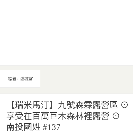
標籤:
遊戲室
【瑞米馬汀】九號森霖露營區 ⊙
享受在百萬巨木森林裡露營 ⊙
南投國姓 #137