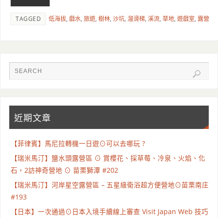
TAGGED
低海拔
,
戲水
,
旅遊
,
樹林
,
沙坑
,
溜滑梯
,
溪流
,
草地
,
遊戲室
,
露營
近期文章
【菲律賓】馬尼拉轉機一日遊⊙可以去哪玩 ?
【瑞米馬汀】鹽水頭露營區 ⊙ 賞櫻花、採草莓、冷泉、火焰、化
石，2訪神奇營地 ⊙ 苗栗獅潭 #202
【瑞米馬汀】河岸星空露營區 – 五星級衛浴超方便營地⊙苗栗南庄
#193
【日本】一次通過⊙日本入境手續線上審查 Visit Japan Web 技巧