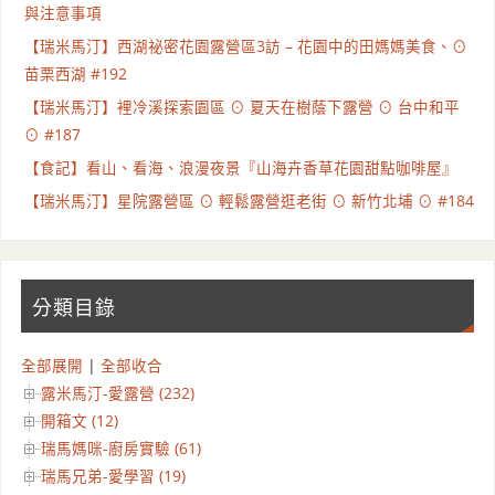
與注意事項
【瑞米馬汀】西湖祕密花園露營區3訪 – 花園中的田媽媽美食、⊙
苗栗西湖 #192
【瑞米馬汀】裡冷溪探索園區 ⊙ 夏天在樹蔭下露營 ⊙ 台中和平
⊙ #187
【食記】看山、看海、浪漫夜景『山海卉香草花園甜點咖啡屋』
【瑞米馬汀】星院露營區 ⊙ 輕鬆露營逛老街 ⊙ 新竹北埔 ⊙ #184
分類目錄
全部展開
|
全部收合
露米馬汀-愛露營 (232)
開箱文 (12)
瑞馬媽咪-廚房實驗 (61)
瑞馬兄弟-愛學習 (19)