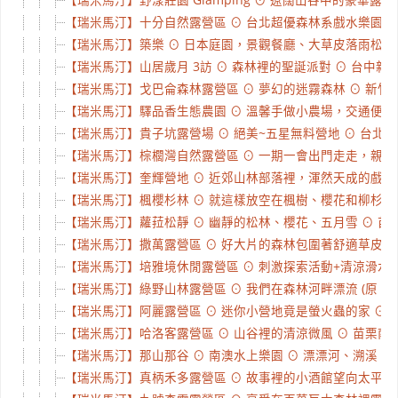
【瑞米馬汀】十分自然露營區 ⊙ 台北超優森林系戲水樂園，詠真
【瑞米馬汀】築樂 ⊙ 日本庭園，景觀餐廳、大草皮落雨松，還
【瑞米馬汀】山居歲月 3訪 ⊙ 森林裡的聖誕派對 ⊙ 台中新社 
【瑞米馬汀】戈巴侖森林露營區 ⊙ 夢幻的迷霧森林 ⊙ 新竹五峰
【瑞米馬汀】驛品香生態農園 ⊙ 溫馨手做小農場，交通便利解露
【瑞米馬汀】貴子坑露營場 ⊙ 絕美~五星無料營地 ⊙ 台北北投 
【瑞米馬汀】棕櫚灣自然露營區 ⊙ 一期一會出門走走，親子團露
【瑞米馬汀】奎輝營地 ⊙ 近郊山林部落裡，渾然天成的戲水天堂
【瑞米馬汀】楓櫻杉林 ⊙ 就這樣放空在楓樹、櫻花和柳杉林下 
【瑞米馬汀】蘿菈松靜 ⊙ 幽靜的松林、櫻花、五月雪 ⊙ 苗栗南
【瑞米馬汀】撒萬露營區 ⊙ 好大片的森林包圍著舒適草皮 ⊙ 
【瑞米馬汀】培雅境休閒露營區 ⊙ 刺激探索活動+清涼滑水道 ⊙ 
【瑞米馬汀】綠野山林露營區 ⊙ 我們在森林河畔漂流 (原：成家
【瑞米馬汀】阿麗露營區 ⊙ 迷你小營地竟是螢火蟲的家 ⊙ 苗栗
【瑞米馬汀】哈洛客露營區 ⊙ 山谷裡的清涼微風 ⊙ 苗栗南庄 
【瑞米馬汀】那山那谷 ⊙ 南澳水上樂園 ⊙ 漂漂河、溯溪、沙
【瑞米馬汀】真柄禾多露營區 ⊙ 故事裡的小酒館望向太平洋上的