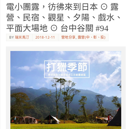
電小團露，彷彿來到日本 ⊙ 露
營、民宿、觀星、夕陽、戲水、
平面大場地 ⊙ 台中谷關 #94
BY
瑞米馬汀
2018-12-11
營地分享
,
露營(中、彰、投)