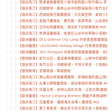
【瑞米馬汀】野漾會館露營區⊙南洋度假風⊙新竹橫山-享受美
【瑞米馬汀】花園營地，森林山谷中的野溪秘境⊙新竹五峰少山
【瑞米馬汀】西湖祕密花園露營區，大花園空間、美食⊙苗栗西
【瑞米馬汀】思穀汗露營區，櫻花樹、青翠草皮、山谷景觀 Sku
【瑞米馬汀】日月松林露營區，落羽松下的悠靜美地 #68 
【瑞米馬汀】熊溯溪露營區，依偎在山谷中的寧靜小溪營地 #
【歐洲露營】DCU-Odense City Camp 丹麥奧登斯露營區、住宿
【歐洲露營】 LEGOLAND Holiday Village 丹麥樂高樂園露營區、
【歐洲露營】 Riis Feriepark 丹麥樂高樂園推薦露營、住宿(Campsit
【營地勘查】新竹尖石 – 童話森林露營區，山林中的遊樂園
【瑞米馬汀】新竹尖石 – 怪獸綠境，平坦大草皮、三角點絕佳
【營地勘查】宜蘭南澳，摩諾營地
【瑞米馬汀】那山那谷休閒農場露營，來場刺激的那山漂流、享用
【瑞米馬汀】台東小野柳露營區 – 探訪東部的奇特海岸 #63
【瑞米馬汀】花蓮玉里 – 赤柯山金針花海 – 汪家古厝(露營)、
【歐洲露營】 Hanse Camping Bremen 德國不來梅湖畔露營
【瑞米馬汀】花蓮豐濱 – 磯崎海水浴場 x 露營區 #62
【瑞米馬汀】墾丁香蕉灣，適合孩子的浮潛天堂 x 原始林露營