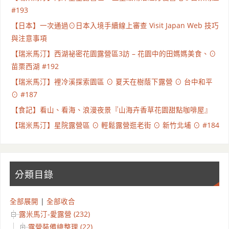
#193
【日本】一次通過⊙日本入境手續線上審查 Visit Japan Web 技巧
與注意事項
【瑞米馬汀】西湖祕密花園露營區3訪 – 花園中的田媽媽美食、⊙
苗栗西湖 #192
【瑞米馬汀】裡冷溪探索園區 ⊙ 夏天在樹蔭下露營 ⊙ 台中和平
⊙ #187
【食記】看山、看海、浪漫夜景『山海卉香草花園甜點咖啡屋』
【瑞米馬汀】星院露營區 ⊙ 輕鬆露營逛老街 ⊙ 新竹北埔 ⊙ #184
分類目錄
全部展開
|
全部收合
露米馬汀-愛露營 (232)
露營裝備總整理 (22)