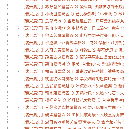
【瑞米馬汀】緣野營客露營區 ⊙ 螢火蟲+沙灘排球的奇妙組合 ⊙
【瑞米馬汀】小梯田露營區 ⊙ 台北近郊親子小營地 ⊙ 基隆七堵
【瑞米馬汀】烏龍營地 ⊙ 坐看鳳凰山景，單車漫遊純樸茶鄉 ⊙
【瑞米馬汀】看山小營地 ⊙ 生態教育、日式澡堂，還有合法民宿
【瑞米馬汀】谷漢休閒露營區 ⊙ 山谷中親子賞螢、戲水天堂 ⊙
【瑞米馬汀】沙連墩戶外冒險學校⊙四訪⊙ 攀樹、漆彈對抗、樹冠冒
【瑞米馬汀】大南之美露營區 ⊙ 靜謐山谷.櫻花步道.庭院大樹 
【瑞米馬汀】跑馬古道露營區 ⊙ 蘭陽平原龜山島無敵山海夜景營
【瑞米馬汀】碧山露營場 ⊙ 絕美~台北101夜景無料營地 ⊙ 台
【瑞米馬汀】福壽山農場 ⊙ 四季彩妝避暑勝地，遠得要命王國之
【瑞米馬汀】桃蘆坑休閒農場 ⊙ 享受湖畔的悠閒時光 ⊙ 桃園蘆
【瑞米馬汀】馬武督露營趣 ⊙ 冰涼溪水、兒童歡樂 ⊙ 新竹關西
【瑞米馬汀】鹽水頭露營區 ⊙ 天然冷泉、火焰、化石，大自然的
【瑞米馬汀】橘祥合院 ⊙ 粉紅櫻花大爆發 ⊙ 台中后里 #164
【瑞米馬汀】三灣水漾森林露營區 ⊙ 親水休閒大空間 ⊙ 苗栗三
【瑞米馬汀】碉堡露營區 ⊙ 坐擁無敵海景、大啖魚港海鮮 ⊙ 
【瑞米馬汀】湖南高地軍營民宿/露營秘境 ⊙ 金門超好玩、也能
【瑞米馬汀】野漾莊園 Glamping ⊙ 遼闊山谷中的豪華露營