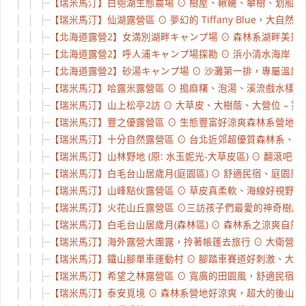
【瑞米馬汀】白匏湖生態農場 ⊙ 樹屋、鞦韆、攀樹、划船，上
【瑞米馬汀】仙湖露營區 ⊙ 夢幻的 Tiffany Blue，大自然的
【北海道露營2】女満別湖畔キャンプ場 ⊙ 森林系湖畔美景 Day
【北海道露營2】呼人浦キャンプ場探勘 ⊙ 浜小清水海岸、網走
【北海道露營2】砂湯キャンプ場 ⊙ 沙灘第一排，專屬溫泉自己挖
【瑞米馬汀】哈露米露營區 ⊙ 搗麻糬、泡湯、溪流戲水樣樣行 
【瑞米馬汀】山上松亭2訪 ⊙ 大草皮、大樹蔭、大營位 – 第二
【瑞米馬汀】豐之優露營區 ⊙ 生態豐富好涼爽森林系營地 ⊙ 
【瑞米馬汀】十分自然露營區 ⊙ 台北近郊超優質森林系、清涼戲
【瑞米馬汀】山林野地 (原: 水玉妮光-大草皮區) ⊙ 翻滾吧小朋
【瑞米馬汀】白毛台山居歲月(庭園區) ⊙ 舒適民宿、庭園風格
【瑞米馬汀】山峰點伙露營區 ⊙ 草皮真柔軟、海線好視野、小
【瑞米馬汀】火花山丘露營區 ⊙三訪孩子們最愛的神奇樹屋、鞦
【瑞米馬汀】白毛台山居歲月(森林區) ⊙ 森林系之涼爽自然風
【瑞米馬汀】海外露營大團露，拎著帳篷去旅行 ⊙ 大衛營露營農
【瑞米馬汀】鐵山腳單車運動村 ⊙ 腳踏車賽道好刺激、大空間營
【瑞米馬汀】希望之林露營區 ⊙ 寬廣的田園風，舒適民宿、大
【瑞米馬汀】泰安覓境 ⊙ 森林系營地好涼爽，超大的後山空間