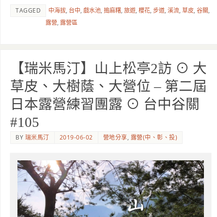
TAGGED
中海拔
,
台中
,
戲水池
,
搗麻糬
,
旅遊
,
櫻花
,
步道
,
溪流
,
草皮
,
谷關
,
露營
,
露營區
【瑞米馬汀】山上松亭2訪 ⊙ 大
草皮、大樹蔭、大營位 – 第二屆
日本露營練習團露 ⊙ 台中谷關
#105
BY
瑞米馬汀
2019-06-02
營地分享
,
露營(中、彰、投)