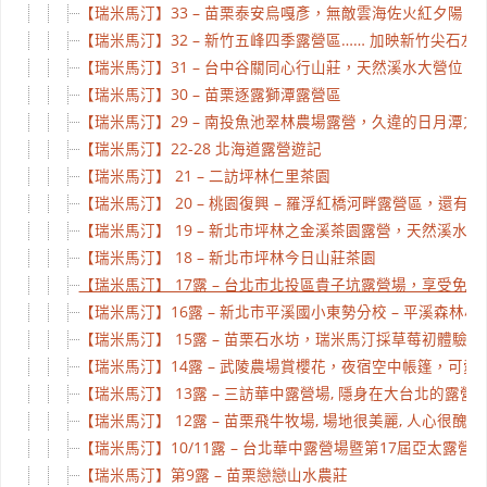
【瑞米馬汀】33 – 苗栗泰安烏嘎彥，無敵雲海佐火紅夕陽
【瑞米馬汀】32 – 新竹五峰四季露營區…… 加映新竹尖石左
【瑞米馬汀】31 – 台中谷關同心行山莊，天然溪水大營位
【瑞米馬汀】30 – 苗栗逐露獅潭露營區
【瑞米馬汀】29 – 南投魚池翠林農場露營，久違的日月潭之
【瑞米馬汀】22-28 北海道露營遊記
【瑞米馬汀】 21 – 二訪坪林仁里茶園
【瑞米馬汀】 20 – 桃園復興 – 羅浮紅橋河畔露營區，還有
【瑞米馬汀】 19 – 新北市坪林之金溪茶園露營，天然溪水太
【瑞米馬汀】 18 – 新北市坪林今日山莊茶園
【瑞米馬汀】 17露 – 台北市北投區貴子坑露營場，享受免
【瑞米馬汀】16露 – 新北市平溪國小東勢分校 – 平溪森林小
【瑞米馬汀】 15露 – 苗栗石水坊，瑞米馬汀採草莓初體驗。
【瑞米馬汀】14露 – 武陵農場賞櫻花，夜宿空中帳篷，可愛
【瑞米馬汀】 13露 – 三訪華中露營場, 隱身在大台北的露營天堂,
【瑞米馬汀】 12露 – 苗栗飛牛牧場, 場地很美麗, 人心很醜
【瑞米馬汀】10/11露 – 台北華中露營場暨第17屆亞太露營
【瑞米馬汀】第9露 – 苗栗戀戀山水農莊