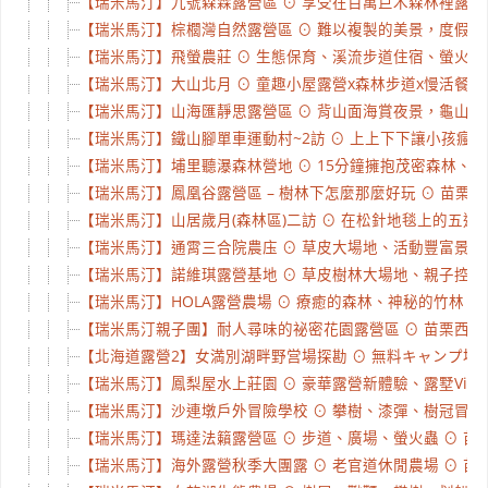
【瑞米馬汀】九號森霖露營區 ⊙ 享受在百萬巨木森林裡露營 ⊙
【瑞米馬汀】棕櫚灣自然露營區 ⊙ 難以複製的美景，度假的感覺真
【瑞米馬汀】飛螢農莊 ⊙ 生態保育、溪流步道住宿、螢火蟲生態
【瑞米馬汀】大山北月 ⊙ 童趣小屋露營x森林步道x慢活餐飲 ⊙
【瑞米馬汀】山海匯靜思露營區 ⊙ 背山面海賞夜景，龜山島近在
【瑞米馬汀】鐵山腳單車運動村~2訪 ⊙ 上上下下讓小孩瘋狂之
【瑞米馬汀】埔里聽瀑森林營地 ⊙ 15分鐘擁抱茂密森林、冰涼溪
【瑞米馬汀】鳳凰谷露營區 – 樹林下怎麼那麼好玩 ⊙ 苗栗南庄
【瑞米馬汀】山居歲月(森林區)二訪 ⊙ 在松針地毯上的五迷露粉
【瑞米馬汀】通霄三合院農庒 ⊙ 草皮大場地、活動豐富景點多
【瑞米馬汀】諾維琪露營基地 ⊙ 草皮樹林大場地、親子控窯採橘
【瑞米馬汀】HOLA露營農場 ⊙ 療癒的森林、神秘的竹林、豐富
【瑞米馬汀親子團】耐人尋味的祕密花園露營區 ⊙ 苗栗西湖 ⊙
【北海道露營2】女満別湖畔野営場探勘 ⊙ 無料キャンプ場很可
【瑞米馬汀】鳳梨屋水上莊園 ⊙ 豪華露營新體驗、露墅Villa、
【瑞米馬汀】沙連墩戶外冒險學校 ⊙ 攀樹、漆彈、樹冠冒險 ⊙
【瑞米馬汀】瑪達法籟露營區 ⊙ 步道、廣場、螢火蟲 ⊙ 苗栗泰
【瑞米馬汀】海外露營秋季大團露 ⊙ 老官道休閒農場 ⊙ 苗栗大