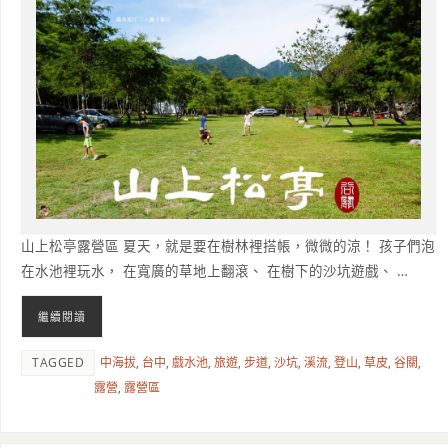
山上松亭露營區 夏天，就是要在樹林裡搭帳，微微的涼！ 孩子們泡
在水池裡玩水， 在寬廣的草地上翻滾、 在樹下的沙坑遊戲、 …
繼續閱讀
TAGGED
中海拔
,
台中
,
戲水池
,
旅遊
,
步道
,
沙坑
,
溪流
,
登山
,
草皮
,
谷關
,
露營
,
露營區