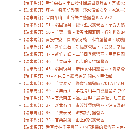
【瑞米馬汀】新竹尖石 – 半山腰休閒農園露營區，有戲水池、
【瑞米馬汀】坪林 – 鐵馬新樂園，溪水清澈安全，冰涼一夏 #5
【瑞米馬汀】宜蘭冬山 – 山谷樂生態露營園區 #52
【瑞米馬汀】51 – 桃園復興 – 爺亨溫泉露營區，享受天
【瑞米馬汀】50 – 苗栗三灣 – 棠春休閒莊園，近年難得
【瑞米馬汀】南投中寮 – 冒險家肖楠巨木群露營區，玫瑰餃子
【瑞米馬汀】48 – 新竹尖石 – 新福露營區，享受悠閒幸福的小營地 
【瑞米馬汀】47 – 新竹五峰 – 二訪四季露營區，民宿房間
【瑞米馬汀】46 – 苗栗南庄 – 巴卡的天空露營區
【瑞米馬汀】45 – 桃園復興 – 培雅境休閒露營區，刺激
【瑞米馬汀】41-44 東日本露營遊記(關東、甲信越)
【瑞米馬汀】40 – 苗栗泰安 – 綠背包露營區 (2017/11/04 更
【瑞米馬汀】39 – 苗栗南庄 – 半是青山半白雲露營區 (2018/0
【瑞米馬汀】38 – 苗栗南庄 – 福元居親子農場(福元居二館)
【瑞米馬汀】37 – 新北石門 – 青溪浮雲露營區，好清澈的小
【瑞米馬汀】36 – 苗栗泰安 – 密式旅行露營區
【瑞米馬汀】35 – 苗栗銅鑼 – 山上的家露營區
【瑞米馬汀】香草叢林千甲農莊，小巧溫馨的露營區 – 南投國姓