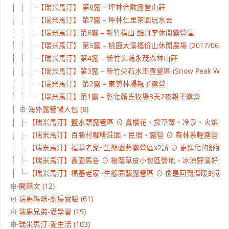
【瑞米馬汀】 第8露 – 坪林合歡露營山莊
【瑞米馬汀】 第7露 – 坪林仁里茶園玩水去
【瑞米馬汀】第6露 – 新竹橫山 酷哥李休閒露營區
【瑞米馬汀】 第5露 – 桃園大溪福份山休閒農場 [2017/06/0
【瑞米馬汀】第4露 – 新竹北埔永茂森林山莊
【瑞米馬汀】第3露 – 新竹尖石水田露營區 (Snow Peak Way
【瑞米馬汀】 第2露 – 東勢林場親子露營
【瑞米馬汀】第1露 – 彰化顏氏牧場3天2夜親子露營
海外露營懶人包 (8)
【瑞米馬汀】鹽水頭露營區 ⊙ 賞櫻花、採草莓、冷泉、火焰、化石
【瑞米馬汀】百勝村咖啡莊園‧民宿‧露營 ⊙ 森林系輕露營 ⊙ 南
【瑞米馬汀】福基老家~生態園藝露營區x2訪 ⊙ 更進化的舒適空間 
【瑞米馬汀】鑫園馬告 ⊙ 樹蔭草皮小包區營地、冰涼野溪好消暑、
【瑞米馬汀】福基老家~生態園藝露營區 ⊙ 像是回到溫暖的家 ⊙ 
開箱文 (12)
瑞馬媽咪-廚房實驗 (61)
瑞馬兄弟-愛學習 (19)
瑞米馬汀-愛生活 (103)