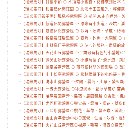
【瑞米馬汀】打獵季節 ⊙ 不插電小團露，彷彿來到日本 ⊙ 
【瑞米馬汀】甜蜜點休閒莊園 ⊙ 北海岸田園風光、輕便露營小包
【瑞米馬汀親子團】鳳凰谷露營區 ⊙ 拋開3C走向戶外、沒有
【瑞米馬汀】航道休閒露營區 ⊙ 原來有小步道，沙坑、溪流好好
【瑞米馬汀】航道休閒露營區 ⊙ 沙坑、溪流、草皮、磚地、雨棚
【瑞米馬汀】親泉農莊后里蟹 ⊙ 露營、釣魚、大閘蟹 ⊙ 台中
【瑞米馬汀】山林鳥日子露營區 ⊙ 貼心的服務、盡情的放空 ⊙
【瑞米馬汀】火花山丘露營區 ⊙二訪最有特色的小營地⊙神奇樹
【瑞米馬汀】微笑山妍露營區 ⊙ 小孩玩瘋了~滑水道、跳床、戲
【瑞米馬汀】鳳凰谷露營區 ⊙ 落羽松林間的遊樂場 ⊙ 苗栗南庄
【瑞米馬汀】山上松亭露營區 ⊙ 松林綠蔭下的小悠靜 – 第一
【瑞米馬汀】洗水山露營區 ⊙夕陽、雲海、山景、螢火蟲⊙ 苗
【瑞米馬汀】一線天露營區 ⊙冰涼溪水、鬆厚草皮⊙ 苗栗泰安
【瑞米馬汀】哈尼農園露營、民宿、農園體驗 ⊙雲海、楓紅、櫻
【瑞米馬汀】尤巴斯露營區⊙螢火蟲、雲海、櫻花、草皮優⊙ 
【瑞米馬汀】亞哇斯露營區⊙櫻花、草莓、螢火蟲、溪流、厚草
【瑞米馬汀】金山青年活動中心⊙露營、住宿、沙灘、溫泉⊙ 
【瑞米馬汀】火花山丘露營區⊙樹屋、鞦韆、滑索⊙嘉義竹崎-童