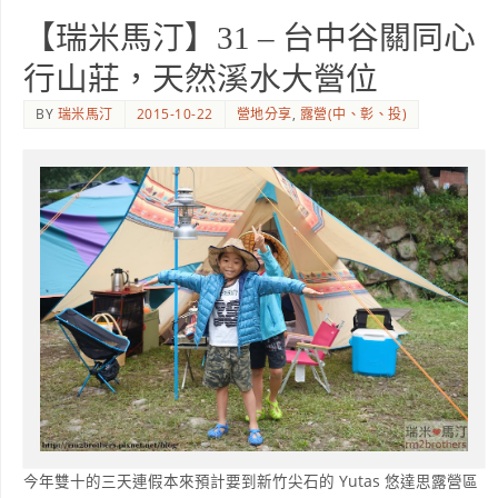
【瑞米馬汀】31 – 台中谷關同心
行山莊，天然溪水大營位
BY
瑞米馬汀
2015-10-22
營地分享
,
露營(中、彰、投)
今年雙十的三天連假本來預計要到新竹尖石的 Yutas 悠達思露營區