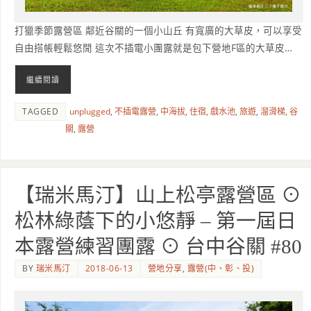
打獵季節露營區 鄰近谷關的一個小山丘 有寬廣的大草皮，可以享受
自由搭帳輕鬆悠閒 這次不插電小團露就是包下營地F區的大草皮…
繼續閱讀
TAGGED
unplugged
,
不插電露營
,
中海拔
,
住宿
,
戲水池
,
旅遊
,
溜滑梯
,
谷
關
,
露營
【瑞米馬汀】山上松亭露營區 ⊙
松林綠蔭下的小悠靜 – 第一屆日
本露營練習團露 ⊙ 台中谷關 #80
BY
瑞米馬汀
2018-06-13
營地分享
,
露營(中、彰、投)