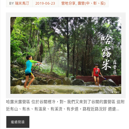
BY
瑞米馬汀
2019-06-23
營地分享
,
露營(中、彰、投)
哈露米露營區 位於谷關裡冷，對~ 我們又來到了谷關的露營區 這附
近有山、有水、有溫泉、有溪流、有步道，路程近路況好 週邊…
繼續閱讀