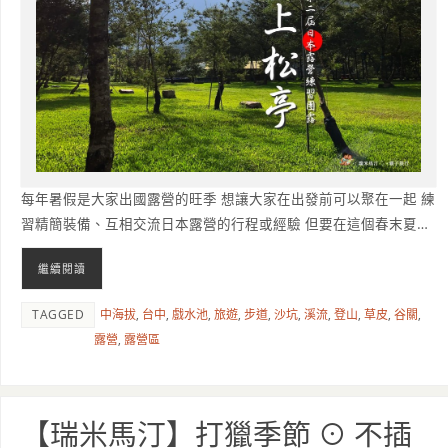
每年暑假是大家出國露營的旺季 想讓大家在出發前可以聚在一起 練
習精簡裝備、互相交流日本露營的行程或經驗 但要在這個春末夏…
繼續閱讀
TAGGED
中海拔
,
台中
,
戲水池
,
旅遊
,
步道
,
沙坑
,
溪流
,
登山
,
草皮
,
谷關
,
露營
,
露營區
【瑞米馬汀】打獵季節 ⊙ 不插