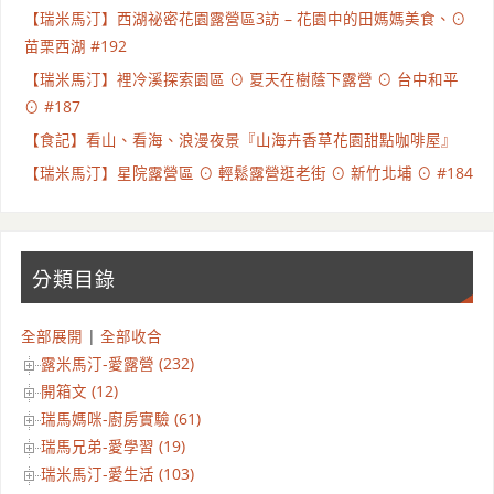
【瑞米馬汀】西湖祕密花園露營區3訪 – 花園中的田媽媽美食、⊙
苗栗西湖 #192
【瑞米馬汀】裡冷溪探索園區 ⊙ 夏天在樹蔭下露營 ⊙ 台中和平
⊙ #187
【食記】看山、看海、浪漫夜景『山海卉香草花園甜點咖啡屋』
【瑞米馬汀】星院露營區 ⊙ 輕鬆露營逛老街 ⊙ 新竹北埔 ⊙ #184
分類目錄
全部展開
|
全部收合
露米馬汀-愛露營 (232)
開箱文 (12)
瑞馬媽咪-廚房實驗 (61)
瑞馬兄弟-愛學習 (19)
瑞米馬汀-愛生活 (103)