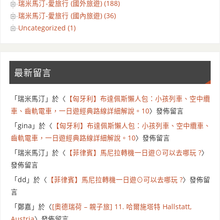
瑞米馬汀-愛旅行 (國外旅遊) (188)
瑞米馬汀-愛旅行 (國內旅遊) (36)
Uncategorized (1)
最新留言
「
瑞米馬汀
」於〈
【匈牙利】布達佩斯懶人包：小孩列車、空中纜
車、齒軌電車，一日遊經典路線詳細解說。10
〉發佈留言
「
gina
」於〈
【匈牙利】布達佩斯懶人包：小孩列車、空中纜車、
齒軌電車，一日遊經典路線詳細解說。10
〉發佈留言
「
瑞米馬汀
」於〈
【菲律賓】馬尼拉轉機一日遊⊙可以去哪玩 ?
〉
發佈留言
「
dd
」於〈
【菲律賓】馬尼拉轉機一日遊⊙可以去哪玩 ?
〉發佈留
言
「
鄭嘉
」於〈
[奧德瑞荷 – 親子旅] 11. 哈爾施塔特 Hallstatt,
Austria
〉發佈留言