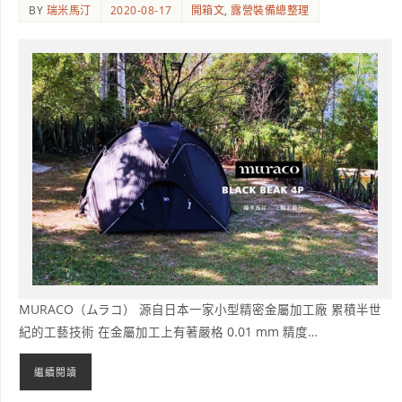
BY
瑞米馬汀
2020-08-17
開箱文
,
露營裝備總整理
MURACO（ムラコ） 源自日本一家小型精密金屬加工廠 累積半世
紀的工藝技術 在金屬加工上有著嚴格 0.01 mm 精度…
繼續閱讀