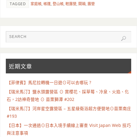
TAGGED
家庭帳
,
帳篷
,
登山帳
,
輕露營
,
開箱
,
露營
近期文章
【菲律賓】馬尼拉轉機一日遊⊙可以去哪玩 ?
【瑞米馬汀】鹽水頭露營區 ⊙ 賞櫻花、採草莓、冷泉、火焰、化
石，2訪神奇營地 ⊙ 苗栗獅潭 #202
【瑞米馬汀】河岸星空露營區 – 五星級衛浴超方便營地⊙苗栗南庄
#193
【日本】一次通過⊙日本入境手續線上審查 Visit Japan Web 技巧
與注意事項