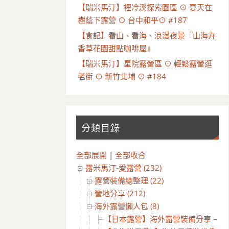
【瑞米馬汀】裡冷溪探索園區 ⊙ 夏天在
樹蔭下露營 ⊙ 台中和平⊙ #187
【食記】看山、看海、浪漫夜景『山海卉
香草花園甜點咖啡屋』
【瑞米馬汀】星院露營區 ⊙ 輕鬆露營逛
老街 ⊙ 新竹北埔 ⊙ #184
分類目錄
全部展開
|
全部收合
露米馬汀-愛露營 (232)
露營裝備總整理 (22)
營地分享 (212)
海外露營懶人包 (8)
【日本露營】海外露營裝備分享 – (輕