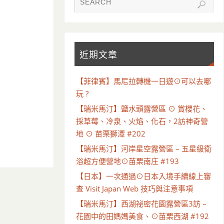
近期文章
【菲律賓】馬尼拉轉機一日遊⊙可以去哪
玩 ?
【瑞米馬汀】鹽水頭露營區 ⊙ 賞櫻花、
採草莓、冷泉、火焰、化石，2訪神奇營
地 ⊙ 苗栗獅潭 #202
【瑞米馬汀】河岸星空露營區 – 五星級衛
浴超方便營地⊙苗栗南庄 #193
【日本】一次通過⊙日本入境手續線上審
查 Visit Japan Web 技巧與注意事項
【瑞米馬汀】西湖祕密花園露營區3訪 –
花園中的田媽媽美食、⊙苗栗西湖 #192