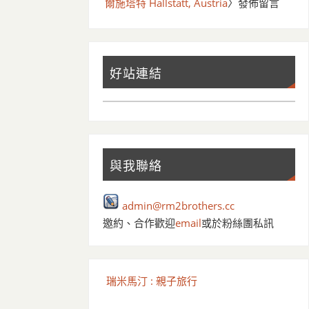
爾施塔特 Hallstatt, Austria
〉發佈留言
好站連結
與我聯絡
admin@rm2brothers.cc
邀約、合作歡迎
email
或於粉絲團私訊
瑞米馬汀 : 親子旅行