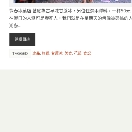
豐春冰菓店 基底為古早味甘蔗冰，另位任選兩種料，一杯50元
在假日的人潮可是嚇死人，我們就是在星期天的傍晚被恐怖的
潮嚇…
繼續閱讀
冰品
,
旅遊
,
甘蔗冰
,
美食
,
花蓮
,
食記
TAGGED