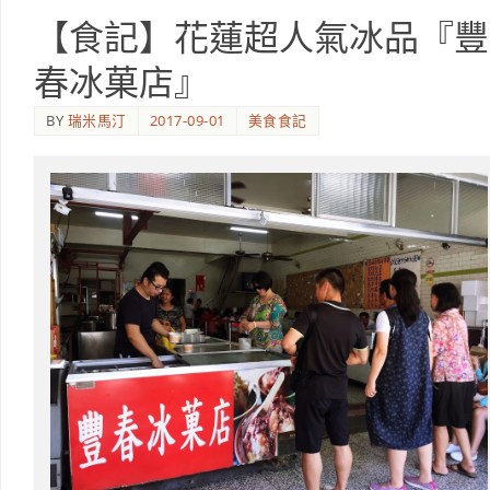
【食記】花蓮超人氣冰品『豐
春冰菓店』
BY
瑞米馬汀
2017-09-01
美食食記