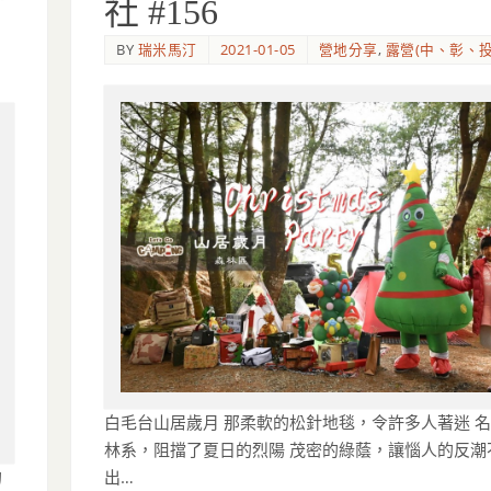
社 #156
BY
瑞米馬汀
2021-01-05
營地分享
,
露營(中、彰、投
白毛台山居歲月 那柔軟的松針地毯，令許多人著迷 
林系，阻擋了夏日的烈陽 茂密的綠蔭，讓惱人的反潮
出…
的