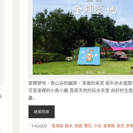
奎輝營地，有山谷的幽靜，清澈的溪流 溪中池水寬闊
，
可見溪裡的小魚小蝦 真是天然的玩水天堂 良好的生
外
蟲…
繼續閱讀
低海拔
,
戲水
,
旅遊
,
櫻花
,
沙坑
,
溜滑梯
,
溪流
,
草
TAGGED
露