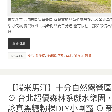
位於新竹北埔的星院露營區 有豐富的兒童遊戲設施以及螢火蟲
態 小巧的露營區到北埔老街只要三分鐘 也有帳棚、露營設備出
以…
繼續閱讀
沙坑
,
溜滑梯
,
盪鞦韆
,
老街
,
草地
,
螢火蟲
,
露營
TAGGED
【瑞米馬汀】十分自然露營區
⊙ 台北超優森林系戲水樂園
詠真黑糖粉棵DIY小團露 ⊙ 