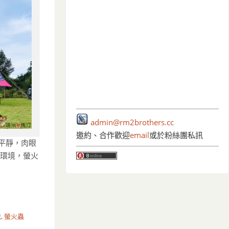
admin@rm2brothers.cc
邀約、合作歡迎
email
或於粉絲團私訊
平靜，肉眼
態環境，螢火
地
,
螢火蟲