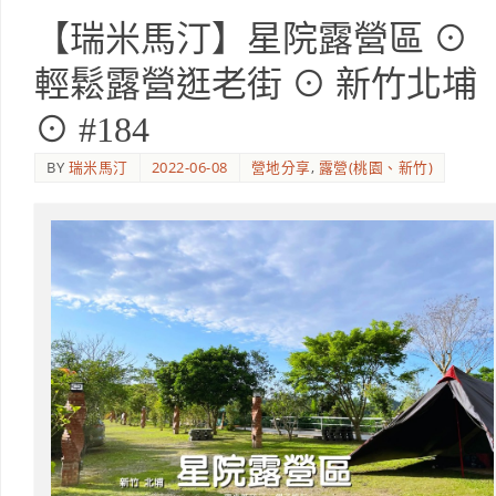
【瑞米馬汀】星院露營區 ⊙
輕鬆露營逛老街 ⊙ 新竹北埔
⊙ #184
BY
瑞米馬汀
2022-06-08
營地分享
,
露營(桃園、新竹)