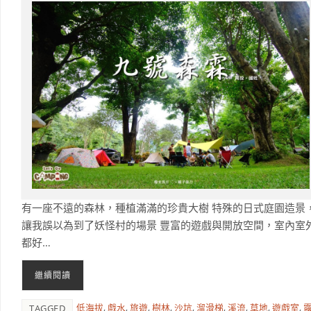
有一座不遠的森林，種植滿滿的珍貴大樹 特殊的日式庭園造景
讓我誤以為到了妖怪村的場景 豐富的遊戲與開放空間，室內室
都好…
繼續閱讀
低海拔
,
戲水
,
旅遊
,
樹林
,
沙坑
,
溜滑梯
,
溪流
,
草地
,
遊戲室
,
TAGGED