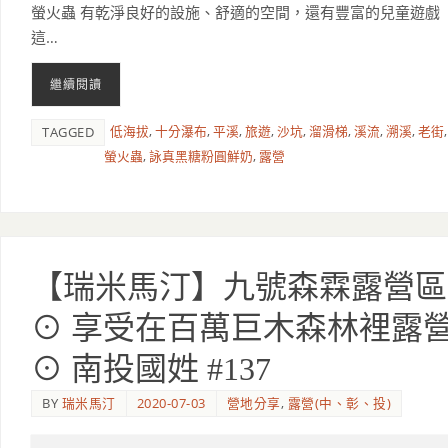
螢火蟲 有乾淨良好的設施、舒適的空間，還有豐富的兒童遊戲
這…
繼續閱讀
低海拔
,
十分瀑布
,
平溪
,
旅遊
,
沙坑
,
溜滑梯
,
溪流
,
溯溪
,
老街
,
TAGGED
螢火蟲
,
詠真黑糖粉圓鮮奶
,
露營
【瑞米馬汀】九號森霖露營區
⊙ 享受在百萬巨木森林裡露
⊙ 南投國姓 #137
BY
瑞米馬汀
2020-07-03
營地分享
,
露營(中、彰、投)