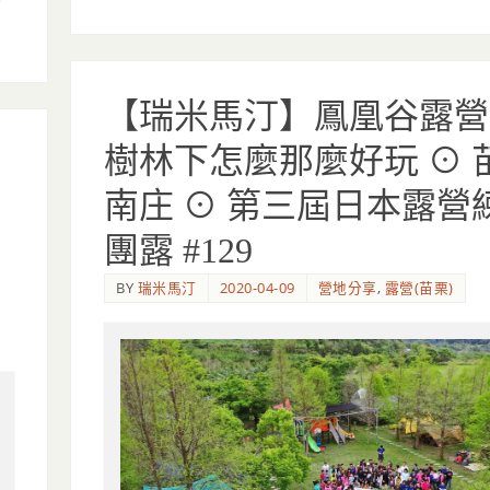
【瑞米馬汀】鳳凰谷露營區
樹林下怎麼那麼好玩 ⊙ 
南庄 ⊙ 第三屆日本露營
團露 #129
BY
瑞米馬汀
2020-04-09
營地分享
,
露營(苗栗)