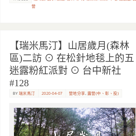
營
【瑞米馬汀】山居歲月(森林
區)二訪 ⊙ 在松針地毯上的五
迷露粉紅派對 ⊙ 台中新社
#128
BY
瑞米馬汀
2020-04-07
營地分享
,
露營(中、彰、投)