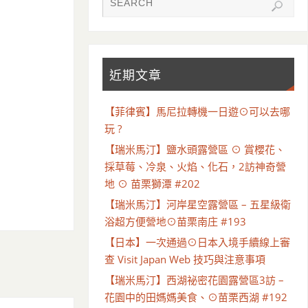
近期文章
【菲律賓】馬尼拉轉機一日遊⊙可以去哪
玩 ?
【瑞米馬汀】鹽水頭露營區 ⊙ 賞櫻花、
採草莓、冷泉、火焰、化石，2訪神奇營
地 ⊙ 苗栗獅潭 #202
【瑞米馬汀】河岸星空露營區 – 五星級衛
浴超方便營地⊙苗栗南庄 #193
【日本】一次通過⊙日本入境手續線上審
查 Visit Japan Web 技巧與注意事項
【瑞米馬汀】西湖祕密花園露營區3訪 –
花園中的田媽媽美食、⊙苗栗西湖 #192