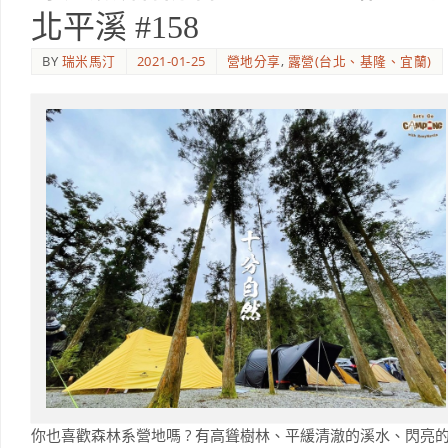
北平溪 #158
BY
瑞米馬汀
2021-01-25
營地分享
,
露營(台北、基隆、宜蘭)
你也喜歡森林系營地嗎 ? 有高聳樹林、平緩清澈的溪水、閃亮