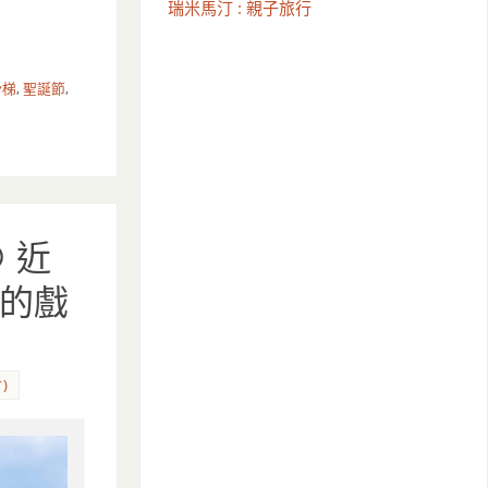
瑞米馬汀 : 親子旅行
滑梯
,
聖誕節
,
 近
的戲
)