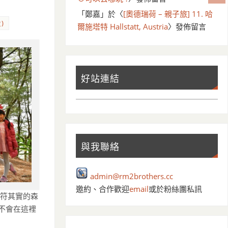
「
鄭嘉
」於〈
[奧德瑞荷 – 親子旅] 11. 哈
)
爾施塔特 Hallstatt, Austria
〉發佈留言
好站連結
與我聯絡
admin@rm2brothers.cc
邀約、合作歡迎
email
或於粉絲團私訊
名符其實的森
不會在這裡