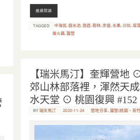
繼續閱讀
中海拔
,
戲水池
,
旅遊
,
樹林
,
步道
,
水果
,
沙坑
,
溜
TAGGED
螢火蟲
,
露營
【瑞米馬汀】奎輝營地 ⊙
郊山林部落裡，渾然天成
水天堂 ⊙ 桃園復興 #152
營
BY
瑞米馬汀
2020-11-24
營地分享
,
露營(桃園、新竹