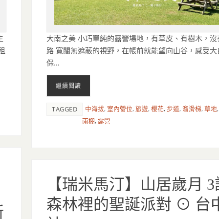
生
大南之美 小巧單純的露營場地，有草皮、有樹木，沒
租
路 寬闊無遮蔽的視野，在帳前就能望向山谷，感受大
保…
繼續閱讀
中海拔
,
室內營位
,
旅遊
,
櫻花
,
步道
,
溜滑梯
,
草地
TAGGED
雨棚
,
露營
【瑞米馬汀】山居歲月 3
，
森林裡的聖誕派對 ⊙ 台
新