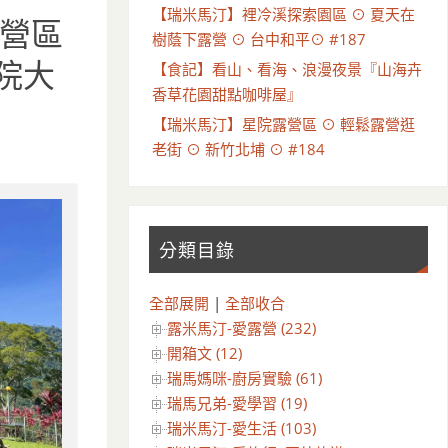
【瑞米馬汀】裡冷溪探索園區 ⊙ 夏天在
營區
樹蔭下露營 ⊙ 台中和平⊙ #187
庭院大
【食記】看山、看海、浪漫夜景『山海卉
香草花園甜點咖啡屋』
【瑞米馬汀】星院露營區 ⊙ 輕鬆露營逛
老街 ⊙ 新竹北埔 ⊙ #184
分類目錄
全部展開
|
全部收合
露米馬汀-愛露營 (232)
開箱文 (12)
瑞馬媽咪-廚房實驗 (61)
瑞馬兄弟-愛學習 (19)
瑞米馬汀-愛生活 (103)