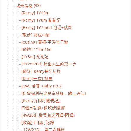
瑞米葛葛 (33)
[Remy] 1Y10m
[Remy] 1Y8m 亂亂記
[Remy] 1Y7m6d 泡湯+感冒
[散步] 寶成中庭
[outing] 菁桐-平溪半日遊
[發燒] 1Y3m16d
[1Y3m] 亂亂記
[1Y2m26d] 跨出人生的第一步
[發牙] Remy長牙記錄
[Remy一歲] 抓周
[5W] 哈囉~Baby no.2
[伊甸福利基金兒童發展 – 線上評估]
[Remy九個月隨便記]
[5個月記錄+偷吃步爬爬]
[4W20d] 愛哭鬼之阿姆?阿姆?
[收涎] 四個月記錄
［2W23D］ 第二次健檢