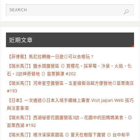
近期文章
【菲律賓】馬尼拉轉機一日遊⊙可以去哪玩 ?
【瑞米馬汀】鹽水頭露營區 ⊙ 賞櫻花、採草莓、冷泉、火焰、化
石，2訪神奇營地 ⊙ 苗栗獅潭 #202
【瑞米馬汀】河岸星空露營區 – 五星級衛浴超方便營地⊙苗栗南庄
#193
【日本】一次通過⊙日本入境手續線上審查 Visit Japan Web 技巧
與注意事項
【瑞米馬汀】西湖祕密花園露營區3訪 – 花園中的田媽媽美食、⊙
苗栗西湖 #192
【瑞米馬汀】裡冷溪探索園區 ⊙ 夏天在樹蔭下露營 ⊙ 台中和平