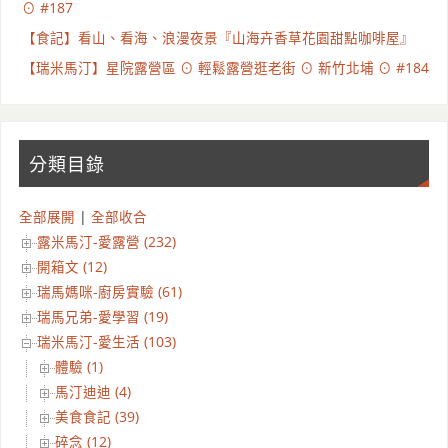
⊙ #187
【食記】看山、看海、浪漫夜景『山海卉香草花園甜點咖啡屋』
【瑞米馬汀】星院露營區 ⊙ 輕鬆露營逛老街 ⊙ 新竹北埔 ⊙ #184
分類目錄
全部展開
|
全部收合
露米馬汀-愛露營 (232)
開箱文 (12)
瑞馬媽咪-廚房實驗 (61)
瑞馬兄弟-愛學習 (19)
瑞米馬汀-愛生活 (103)
體驗 (1)
馬汀迪迪 (4)
美食食記 (39)
碎念 (12)