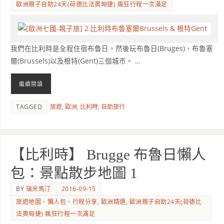
歐洲親子自助24天(荷德比法奧匈捷) 瘋狂行程一次滿足
我們在比利時是全程住宿布魯日，然後玩布魯日(Bruges)、布魯塞
爾(Brussels)以及根特(Gent)三個城市。 …
繼續閱讀
TAGGED
旅遊
,
歐洲
,
比利時
,
自助旅行
【比利時】 Brugge 布魯日懶人
包：景點散步地圖 1
BY
瑞米馬汀
2016-09-15
旅遊地圖、懶人包、行程分享
,
歐洲精選
,
歐洲親子自助24天(荷德比
法奧匈捷) 瘋狂行程一次滿足