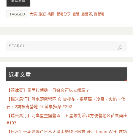
繼續閱讀
TAGGED
大溪
,
旅遊
,
桃園
,
營地分享
,
露營
,
露營區
,
露營地
近期文章
【菲律賓】馬尼拉轉機一日遊⊙可以去哪玩 ?
【瑞米馬汀】鹽水頭露營區 ⊙ 賞櫻花、採草莓、冷泉、火焰、化
石，2訪神奇營地 ⊙ 苗栗獅潭 #202
【瑞米馬汀】河岸星空露營區 – 五星級衛浴超方便營地⊙苗栗南庄
#193
【日本】一次通過⊙日本入境手續線上審查 Visit Japan Web 技巧