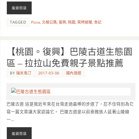
繼續閱讀
TAGGED
Pizza
,
北橫公路
,
復興
,
桃園
,
窯烤披薩
,
食記
【桃園。復興】巴陵古道生態園
區 – 拉拉山免費親子景點推薦
BY
瑞米馬汀
2017-05-06
國內旅遊
巴陵古道 這是我近年來在台灣走過最棒的步道了，忍不住特別為它
寫一篇文章讓大家認識它。 巴陵古道是以前泰雅族人延著山陵線
一…
繼續閱讀