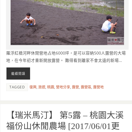
羅浮紅橋河畔休閒營地占地6000坪，是可以容納500人露營的大場
地，在今年初才重新開放露營。 難得看到離家不會太遠的新場…
繼續閱讀
TAGGED
復興
,
旅遊
,
桃園
,
營地分享
,
露營
,
露營區
,
露營地
【瑞米馬汀】 第5露 – 桃園大溪
福份山休閒農場 [2017/06/01更