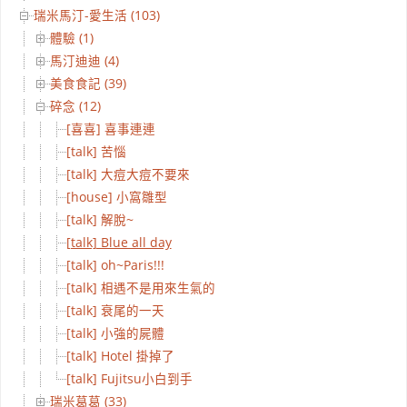
瑞米馬汀-愛生活 (103)
體驗 (1)
馬汀迪迪 (4)
美食食記 (39)
碎念 (12)
[喜喜] 喜事連連
[talk] 苦惱
[talk] 大痘大痘不要來
[house] 小窩雛型
[talk] 解脫~
[talk] Blue all day
[talk] oh~Paris!!!
[talk] 相遇不是用來生氣的
[talk] 衰尾的一天
[talk] 小強的屍體
[talk] Hotel 掛掉了
[talk] Fujitsu小白到手
瑞米葛葛 (33)