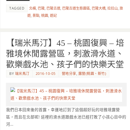
TAGGED
北橫
,
巴陵
,
巴陵古道
,
巴陵古道生態園區
,
巴陵大橋
,
拉拉山
,
旅
遊
,
景點
,
桃園
,
遊記
【瑞米馬汀】45 – 桃園復興 – 培
雅境休閒露營區，刺激滑水道、
歡樂戲水池、孩子們的快樂天堂
BY
瑞米馬汀
2016-10-05
營地分享
,
露營(桃園、新竹)
我們日本回來後的首露，幸運地訂到了這個超好玩的培雅境露營
區，而且在北部呢! 這裡的滑水道跟戲水池已經打敗了小孩心目中的
河…