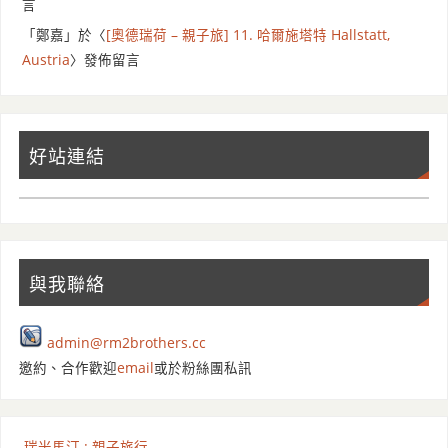
言
「
鄭嘉
」於〈
[奧德瑞荷 – 親子旅] 11. 哈爾施塔特 Hallstatt,
Austria
〉發佈留言
好站連結
與我聯絡
admin@rm2brothers.cc
邀約、合作歡迎
email
或於粉絲團私訊
瑞米馬汀 : 親子旅行