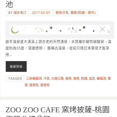
池
BY
瑞米馬汀
2017-05-07
營地分享
,
露營(桃園、新竹)
爺亨溫泉是大漢溪上游古老的天然湧泉，水質屬於鹼性碳酸泉，溫
度約為55度，清澈透明， 舊稱古溫泉，從前只限日本軍官才能享
用…
繼續閱讀
TAGGED
三民蝙蝠洞
,
冷泉
,
北橫公路
,
復興
,
旅遊
,
桃園
,
溫泉
,
蝙蝠洞
,
露
營
,
露營區
,
露營地
ZOO ZOO CAFE 窯烤披薩-桃園