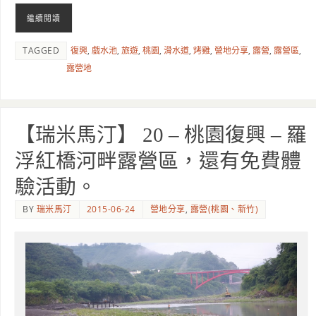
繼續閱讀
TAGGED
復興
,
戲水池
,
旅遊
,
桃園
,
滑水道
,
烤雞
,
營地分享
,
露營
,
露營區
,
露營地
【瑞米馬汀】 20 – 桃園復興 – 羅
浮紅橋河畔露營區，還有免費體
驗活動。
BY
瑞米馬汀
2015-06-24
營地分享
,
露營(桃園、新竹)