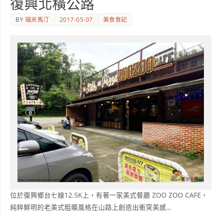
復興北橫公路
BY
瑞米馬汀
2017-05-07
美食食記
位於復興鄉台七線12.5K上，有著一家美式餐廳 ZOO ZOO CAFE，
純粹鮮明的老美式粗曠風格在山路上創造出衝突美感…