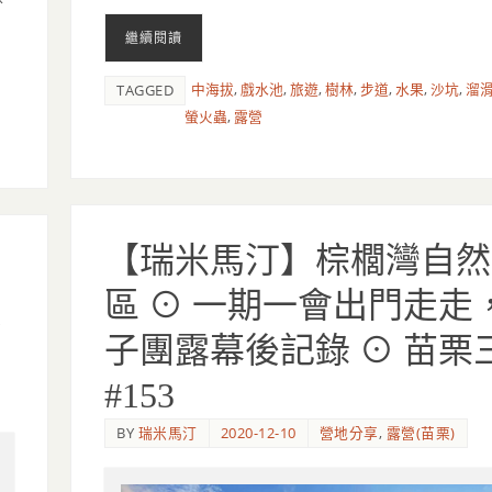
繼續閱讀
中海拔
,
戲水池
,
旅遊
,
樹林
,
步道
,
水果
,
沙坑
,
溜
TAGGED
螢火蟲
,
露營
【瑞米馬汀】棕櫚灣自然
區 ⊙ 一期一會出門走走
水
子團露幕後記錄 ⊙ 苗栗
#153
BY
瑞米馬汀
2020-12-10
營地分享
,
露營(苗栗)