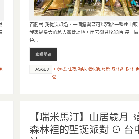
拔
百勝村 我從沒想過，一個露營區可以獨佔一整座山頭
高
我露過最大的私人露營場地，而它卻只收33帳 每一
色…
繼續閱讀
道
,
中海拔
,
住宿
,
咖啡
,
戲水池
,
旅遊
,
森林系
,
樹林
,
TAGGED
營
【瑞米馬汀】山居歲月 3
森林裡的聖誕派對 ⊙ 台