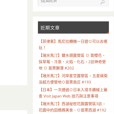
近期文章
【菲律賓】馬尼拉轉機一日遊⊙可以去哪
玩 ?
【瑞米馬汀】鹽水頭露營區 ⊙ 賞櫻花、
採草莓、冷泉、火焰、化石，2訪神奇營
地 ⊙ 苗栗獅潭 #202
【瑞米馬汀】河岸星空露營區 – 五星級衛
浴超方便營地⊙苗栗南庄 #193
【日本】一次通過⊙日本入境手續線上審
查 Visit Japan Web 技巧與注意事項
【瑞米馬汀】西湖祕密花園露營區3訪 –
花園中的田媽媽美食、⊙苗栗西湖 #192