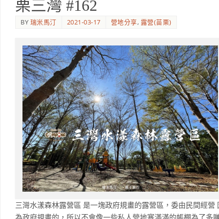
栗三灣 #162
BY
瑞米馬汀
2021-03-17
營地分享
,
露營(苗栗)
三灣水漾森林露營區 是一塊政府規畫的露營區，委由民間經營 
為政府規畫的，所以不會像一些私人營地塞滿滿的帳棚為了多