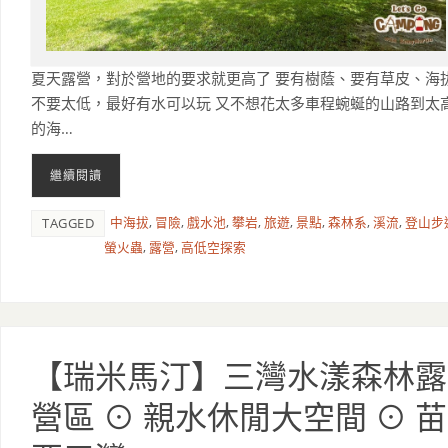
夏天露營，對於營地的要求就更高了 要有樹蔭、要有草皮、海
不要太低，最好有水可以玩 又不想花太多車程蜿蜒的山路到太
的海…
繼續閱讀
中海拔
,
冒險
,
戲水池
,
攀岩
,
旅遊
,
景點
,
森林系
,
溪流
,
登山步
TAGGED
螢火蟲
,
露營
,
高低空探索
【瑞米馬汀】三灣水漾森林露
營區 ⊙ 親水休閒大空間 ⊙ 苗