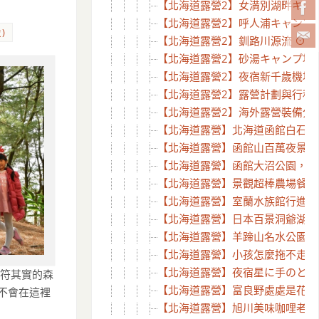
【北海道露營2】女満別湖畔キャンプ場
【北海道露營2】呼人浦キャンプ場探
)
【北海道露營2】釧路川源流 ⊙ 獨木
【北海道露營2】砂湯キャンプ場 ⊙ 
【北海道露營2】夜宿新千歲機場溫
【北海道露營2】露營計劃與行程
【北海道露營2】海外露營裝備分享 –
【北海道露營】北海道函館白石公園 
【北海道露營】函館山百萬夜景，宿
【北海道露營】函館大沼公園，湖畔餐廳 T
【北海道露營】景觀超棒農場餐廳Lake
【北海道露營】室蘭水族館行進的企
【北海道露營】日本百景洞爺湖，看
【北海道露營】羊蹄山名水公園夜宿
【北海道露營】小孩怎麼拖不走之滝
【北海道露營】夜宿星に手のとどく丘
名符其實的森
【北海道露營】富良野處處是花海~D
不會在這裡
【北海道露營】旭川美味咖哩老店 –