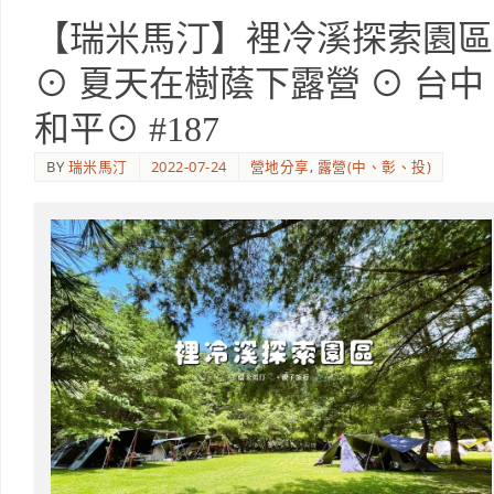
【瑞米馬汀】裡冷溪探索園區
⊙ 夏天在樹蔭下露營 ⊙ 台中
和平⊙ #187
BY
瑞米馬汀
2022-07-24
營地分享
,
露營(中、彰、投)