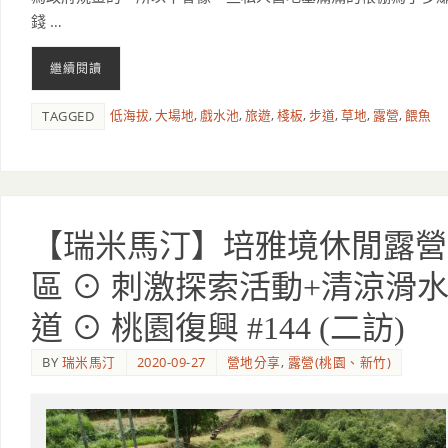
錢 …
繼續閱讀
低海拔
,
大場地
,
戲水池
,
旅遊
,
棧板
,
步道
,
草地
,
露營
,
餵魚
TAGGED
【瑞米馬汀】培雅境休閒露營
區 ⊙ 刺激探索活動+清涼滑
道 ⊙ 桃園復興 #144 (二訪)
BY
瑞米馬汀
2020-09-27
營地分享
,
露營(桃園、新竹)