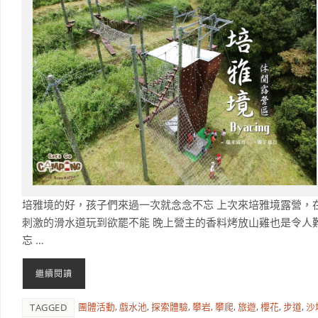
培雅境的好，孩子們來過一次就念念不忘 上次來培雅境露營，
刺激的滑水道玩到欲罷不能 晚上營主的香料烤放山雞也是令人
忘 …
繼續閱讀
團體活動
,
戲水池
,
探索體驗
,
攀岩
,
攀爬
,
旅遊
,
櫻花
,
步道
,
沙
TAGGED