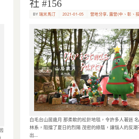
社 #156
BY
瑞米馬汀
2021-01-05
營地分享
,
露營(中、彰、投
白毛台山居歲月 那柔軟的松針地毯，令許多人著迷 
林系，阻擋了夏日的烈陽 茂密的綠蔭，讓惱人的反潮
因
出…
賺