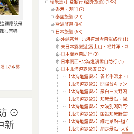
瑞米馬汀-愛旅行 (國外旅遊) (188)
香港、澳門 (7)
泰國旅遊 (29)
 這裡應該是
歐洲旅遊 (84)
區都很有特
日本旅遊 (63)
沖繩露營+北海道滑雪自駕旅行 (1)
東日本露營遊(富士山、輕井澤、新潟) (
日本關西自助行 (3)
日本關西+北海道滑雪自助行 (1)
步道
,
民宿
,
露
日本北海道露營遊 (32)
【北海道露營2】養老牛溫泉、山本牧
【北海道露營2】開陽台キャンプ場、ki
【北海道露營2】羅臼三大野湯 Da
【北海道露營2】知床景點、祕境探
【北海道露營2】女満別湖畔野営場探
訪 ⊙
【北海道露營2】国設知床野営場 ⊙ 
【北海道露營2】網走景點~道立鄂
中新
【北海道露營2】網走景點~大空八景