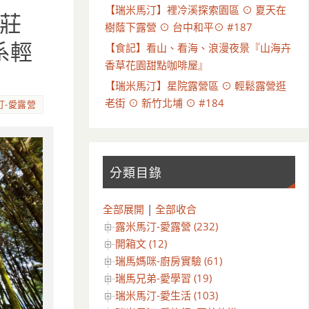
【瑞米馬汀】裡冷溪探索園區 ⊙ 夏天在
莊
樹蔭下露營 ⊙ 台中和平⊙ #187
系輕
【食記】看山、看海、浪漫夜景『山海卉
香草花園甜點咖啡屋』
【瑞米馬汀】星院露營區 ⊙ 輕鬆露營逛
老街 ⊙ 新竹北埔 ⊙ #184
汀-愛露營
分類目錄
全部展開
|
全部收合
露米馬汀-愛露營 (232)
開箱文 (12)
瑞馬媽咪-廚房實驗 (61)
瑞馬兄弟-愛學習 (19)
瑞米馬汀-愛生活 (103)