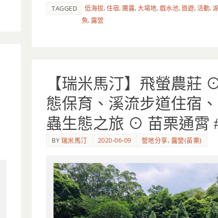
低海拔
,
住宿
,
團露
,
大場地
,
戲水池
,
旅遊
,
活動
,
TAGGED
魚
,
露營
【瑞米馬汀】飛螢農莊 ⊙
態保育、溪流步道住宿、
蟲生態之旅 ⊙ 苗栗通霄 #
BY
瑞米馬汀
2020-06-09
營地分享
,
露營(苗栗)