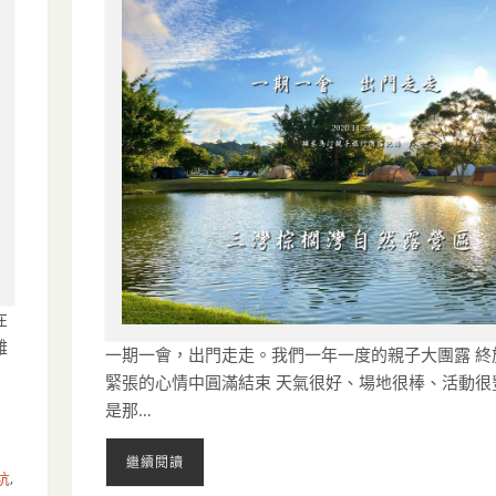
在
難
一期一會，出門走走。我們一年一度的親子大團露 終
緊張的心情中圓滿結束 天氣很好、場地很棒、活動很
是那…
繼續閱讀
坑
,