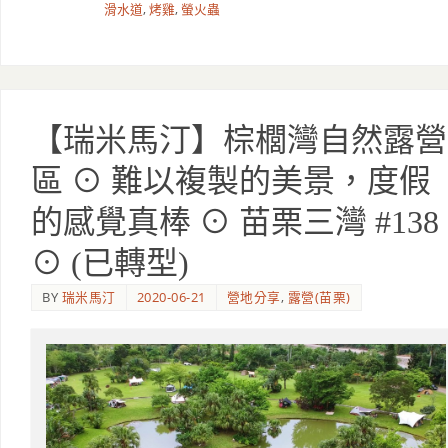
滑水道
,
烤雞
,
螢火蟲
【瑞米馬汀】棕櫚灣自然露營
區 ⊙ 難以複製的美景，度假
的感覺真棒 ⊙ 苗栗三灣 #138
⊙ (已轉型)
BY
瑞米馬汀
2020-06-21
營地分享
,
露營(苗栗)