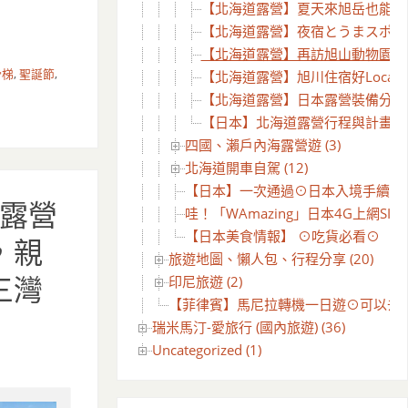
【北海道露營】夏天來旭岳也能玩雪耶
【北海道露營】夜宿とうまスポーツラ
【北海道露營】再訪旭山動物園~Da
滑梯
,
聖誕節
,
【北海道露營】旭川住宿好Local的
【北海道露營】日本露營裝備分享 
【日本】北海道露營行程與計畫
四國、瀨戶內海露營遊 (3)
北海道開車自駕 (12)
【日本】一次通過⊙日本入境手續線上審查 
露營
哇！「WAmazing」日本4G上網SIM
【日本美食情報】 ⊙吃貨必看⊙
，親
旅遊地圖、懶人包、行程分享 (20)
印尼旅遊 (2)
三灣
【菲律賓】馬尼拉轉機一日遊⊙可以去哪
瑞米馬汀-愛旅行 (國內旅遊) (36)
Uncategorized (1)