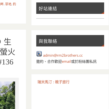
湖畔
,
草地
,
釣
好站連結
 生
與我聯絡
螢火
admin@rm2brothers.cc
136
邀約、合作歡迎
email
或於粉絲團私訊
瑞米馬汀 : 親子旅行